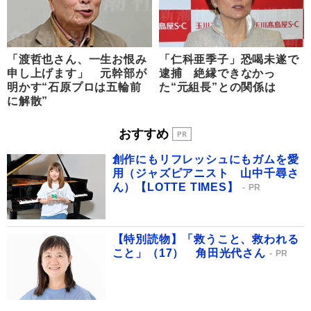
「渡哲也さん、一生お恨み
「仁科亜季子」恐喝未遂で
申し上げます」 元幹部が
逮捕 絶縁できなかっ
明かす“石原プロは五輪前
た“元組長”との関係は
に解散”
おすすめ
創作にもリフレッシュにもガムを愛
用（ジャズピアニスト 山中千尋さ
ん）【LOTTE TIMES】
PR
【特別読物】「救うこと、救われる
こと」（17） 角田光代さん
PR