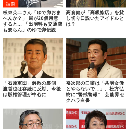
話題
板東英二さん「ゆで卵おま
高倉健が「高級鮨店」を貸
へんか？」 局が20個用意
し切り口説いたアイドルと
すると… 「出演料も交通費
は？
も要らん」のゆで卵伝説
「石原軍団」解散の裏側
裕次郎の口癖は「共演女優
渡哲也は存続に反対、今後
とやらないで…」、松方弘
は版権管理が中心に
樹に“警戒警報” 芸能界セ
クハラ白書