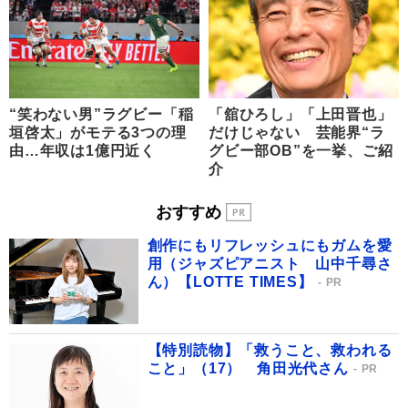
“笑わない男”ラグビー「稲
「舘ひろし」「上田晋也」
垣啓太」がモテる3つの理
だけじゃない 芸能界“ラ
由…年収は1億円近く
グビー部OB”を一挙、ご紹
介
おすすめ
創作にもリフレッシュにもガムを愛
用（ジャズピアニスト 山中千尋さ
ん）【LOTTE TIMES】
PR
【特別読物】「救うこと、救われる
こと」（17） 角田光代さん
PR