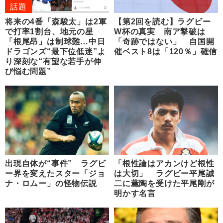
話題
将来の4番「森駿太」は2軍
【第2回を読む】ラグビー
で打率1割台、地元の星
W杯の真実 南ア撃破は
「根尾昂」は制球難…中日
「奇跡ではない」 自国開
ドラゴンズ“最下位低迷”よ
催ベスト8は「120％」確信
り深刻な“有望な若手が伸
び悩む問題”
出現自体が“事件” ラグビ
「根性論はアカンけど根性
ー界を変えたスター「ジョ
は大切」 ラグビー平尾誠
ナ・ロムー」の怪物伝説
二に薫陶を受けた平尾剛が
明かす名言