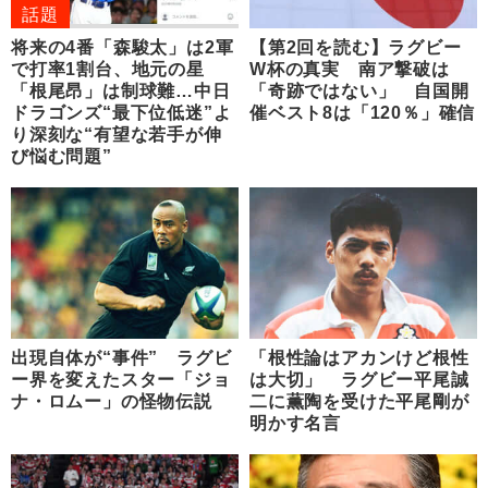
話題
将来の4番「森駿太」は2軍
【第2回を読む】ラグビー
で打率1割台、地元の星
W杯の真実 南ア撃破は
「根尾昂」は制球難…中日
「奇跡ではない」 自国開
ドラゴンズ“最下位低迷”よ
催ベスト8は「120％」確信
り深刻な“有望な若手が伸
び悩む問題”
出現自体が“事件” ラグビ
「根性論はアカンけど根性
ー界を変えたスター「ジョ
は大切」 ラグビー平尾誠
ナ・ロムー」の怪物伝説
二に薫陶を受けた平尾剛が
明かす名言