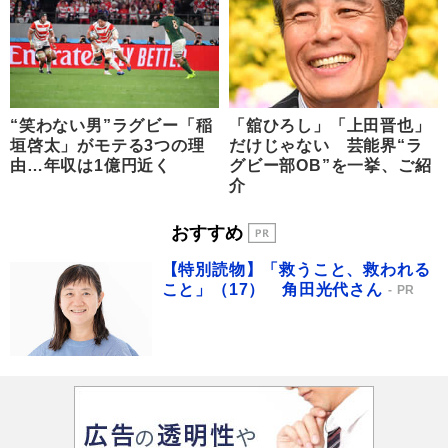
“笑わない男”ラグビー「稲
「舘ひろし」「上田晋也」
垣啓太」がモテる3つの理
だけじゃない 芸能界“ラ
由…年収は1億円近く
グビー部OB”を一挙、ご紹
介
おすすめ
【特別読物】「救うこと、救われる
こと」（17） 角田光代さん
PR