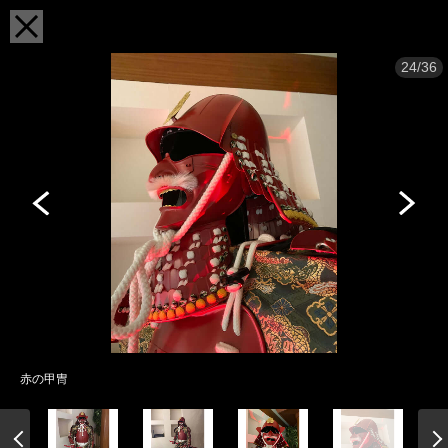
24/36
赤の甲冑