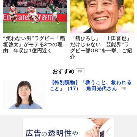
“笑わない男”ラグビー「稲
「舘ひろし」「上田晋也」
垣啓太」がモテる3つの理
だけじゃない 芸能界“ラ
由…年収は1億円近く
グビー部OB”を一挙、ご紹
介
おすすめ
【特別読物】「救うこと、救われる
こと」（17） 角田光代さん
PR