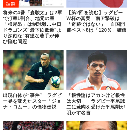
話題
将来の4番「森駿太」は2軍
【第2回を読む】ラグビー
で打率1割台、地元の星
W杯の真実 南ア撃破は
「根尾昂」は制球難…中日
「奇跡ではない」 自国開
ドラゴンズ“最下位低迷”よ
催ベスト8は「120％」確信
り深刻な“有望な若手が伸
び悩む問題”
出現自体が“事件” ラグビ
「根性論はアカンけど根性
ー界を変えたスター「ジョ
は大切」 ラグビー平尾誠
ナ・ロムー」の怪物伝説
二に薫陶を受けた平尾剛が
明かす名言