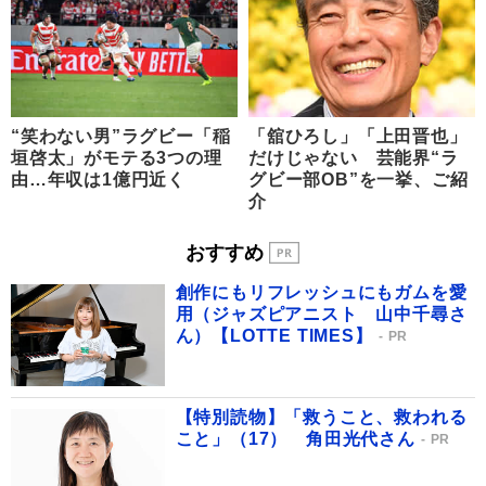
“笑わない男”ラグビー「稲
「舘ひろし」「上田晋也」
垣啓太」がモテる3つの理
だけじゃない 芸能界“ラ
由…年収は1億円近く
グビー部OB”を一挙、ご紹
介
おすすめ
創作にもリフレッシュにもガムを愛
用（ジャズピアニスト 山中千尋さ
ん）【LOTTE TIMES】
PR
【特別読物】「救うこと、救われる
こと」（17） 角田光代さん
PR