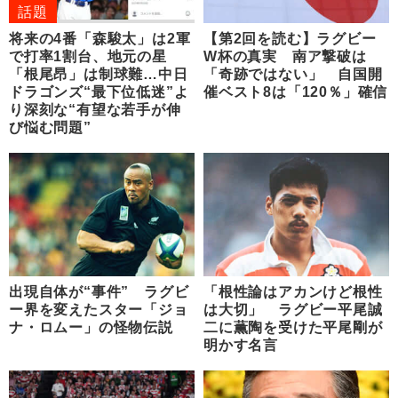
話題
将来の4番「森駿太」は2軍
【第2回を読む】ラグビー
で打率1割台、地元の星
W杯の真実 南ア撃破は
「根尾昂」は制球難…中日
「奇跡ではない」 自国開
ドラゴンズ“最下位低迷”よ
催ベスト8は「120％」確信
り深刻な“有望な若手が伸
び悩む問題”
出現自体が“事件” ラグビ
「根性論はアカンけど根性
ー界を変えたスター「ジョ
は大切」 ラグビー平尾誠
ナ・ロムー」の怪物伝説
二に薫陶を受けた平尾剛が
明かす名言