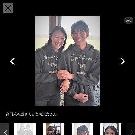
5/8
高田茉莉亜さんと岩崎崇文さん