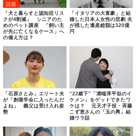
話題
「犬と暮らすと認知症リス
「イタリアの大富豪」と結
クが4割減」 シニアのた
婚した日本人女性の悲劇 夫
めのペット講座 「飼い主
が残した遺産総額は320億
が先に亡くなるケース」へ
円
の備え方は？
「石原さとみ」エリート夫
“22歳下”「溝端淳平似のイ
が「創価学会に入ったんだ
ケメン」をゲットできたワ
よね」 義父は受け入れ姿
ケは？ 元天才子役・斉藤
勢
こず恵さんの「玉の輿」結
婚ウラ話