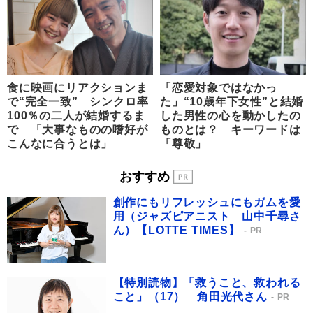
食に映画にリアクションま
「恋愛対象ではなかっ
で“完全一致” シンクロ率
た」“10歳年下女性”と結婚
100％の二人が結婚するま
した男性の心を動かしたの
で 「大事なものの嗜好が
ものとは？ キーワードは
こんなに合うとは」
「尊敬」
おすすめ
創作にもリフレッシュにもガムを愛
用（ジャズピアニスト 山中千尋さ
ん）【LOTTE TIMES】
PR
【特別読物】「救うこと、救われる
こと」（17） 角田光代さん
PR