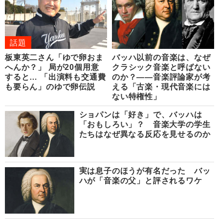
話題
板東英二さん「ゆで卵おま
バッハ以前の音楽は、なぜ
へんか？」 局が20個用意
クラシック音楽と呼ばない
すると… 「出演料も交通費
のか？――音楽評論家が考
も要らん」のゆで卵伝説
える「古楽・現代音楽には
ない特権性」
ショパンは「好き」で、バッハは
「おもしろい」？ 音楽大学の学生
たちはなぜ異なる反応を見せるのか
実は息子のほうが有名だった バッ
ハが「音楽の父」と評されるワケ