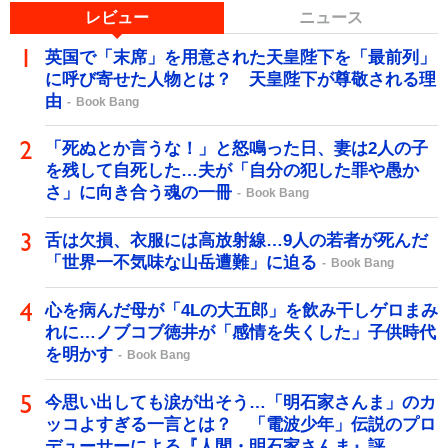
レビュー
ニュース
英国で「末席」を用意された天皇陛下を「最前列」
に呼び寄せた人物とは？ 天皇陛下が尊敬される理
由
Book Bang
「死ぬとか言うな！」と怒鳴った日、妻は2人の子
を残して自死した…夫が「自分の犯した罪や愚か
さ」に向き合う魂の一冊
Book Bang
舌は欠損、衣服には高放射線…9人の若者が死んだ
「世界一不気味な山岳遭難」に迫る
Book Bang
心を病んだ母が「4Lの大五郎」を飲み干しゲロまみ
れに…ノブコブ徳井が「感情を失くした」子供時代
を明かす
Book Bang
今思い出しても涙が出そう…「明石家さんま」のカ
ッコよすぎる一言とは？ 「電波少年」伝説のプロ
デューサーによる『人間・明石家さんま』評