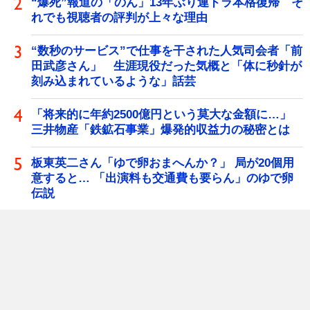
“爆死”報道の「のん」13年ぶり連ドラ本格復帰 そ
れでも視聴者の評判が上々な理由
“数秒のサービス”で仕事を干された人気司会者「前
田武彦さん」 生涯現役だった気概と「体に秒針が
刻み込まれているような」話芸
「将来的に年約2500億円という莫大な金額に…」
三井物産「鉄鉱石事業」爆発的収益力の秘密とは
板東英二さん「ゆで卵おまへんか？」 局が20個用
意すると… 「出演料も交通費も要らん」のゆで卵
伝説