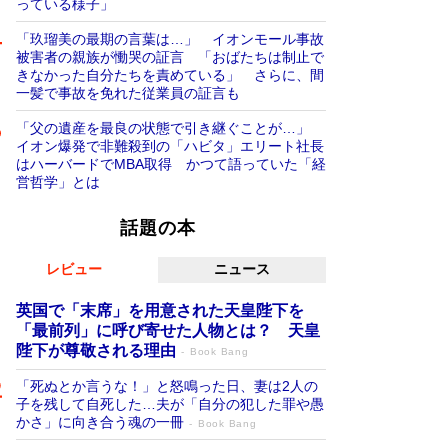
っている様子」
「玖瑠美の最期の言葉は…」 イオンモール事故
被害者の親族が慟哭の証言 「おばたちは制止で
きなかった自分たちを責めている」 さらに、間
一髪で事故を免れた従業員の証言も
「父の遺産を最良の状態で引き継ぐことが…」
イオン爆発で非難殺到の「ハビタ」エリート社長
はハーバードでMBA取得 かつて語っていた「経
営哲学」とは
話題の本
レビュー
ニュース
英国で「末席」を用意された天皇陛下を
「最前列」に呼び寄せた人物とは？ 天皇
陛下が尊敬される理由
Book Bang
「死ぬとか言うな！」と怒鳴った日、妻は2人の
子を残して自死した…夫が「自分の犯した罪や愚
かさ」に向き合う魂の一冊
Book Bang