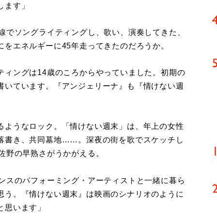
します」
線でソングライティングし、歌い、演奏してきた、
にをエネルギーに45年走ってきたのだろうか。
ティングは14歳のころからやっていました。初期の
書いています。『アンジェリーナ』も『情けない週
るようなロック。「情けない週末」は、年上の女性
落書き、共同墓地……。深夜の街を歌でスケッチし
ら佐野の早熟さがうかがえる。
ダンスのパフォーミング・アーティストと一緒に暮ら
思う。『情けない週末』は映画のシナリオのように
と思います」