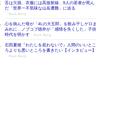
舌は欠損、衣服には高放射線…9人の若者が死ん
だ「世界一不気味な山岳遭難」に迫る
Book Bang
心を病んだ母が「4Lの大五郎」を飲み干しゲロま
みれに…ノブコブ徳井が「感情を失くした」子供
時代を明かす
Book Bang
石田夏穂『わたしを庇わないで』人間のいいとこ
ろよりも悪いところを書きたい【インタビュー】
Book Bang
73歳でも働くしかない 「老後レス時代」
に交通誘導員の独白が話題
Book Bang
「なんで？ そんな馬鹿な……」90歳になった作
家・阿刀田高さんが、ひとり暮らしの生活を明か
す
Book Bang
追悼・東野圭吾さん 週間ベストセラーランキン
グに『容疑者Xの献身』『白夜行』など代表作が
並ぶ［文庫ベストセラー］
Book Bang
和田秀樹の70代、80代向け新書がベスト3を独
占 上半期1位にも選出［新書ベストセラー］