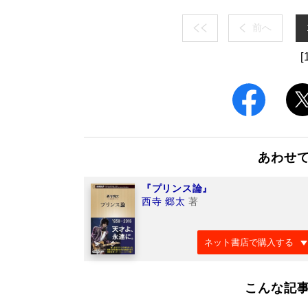
前へ
[
あわせ
『プリンス論』
西寺 郷太
著
ネット書店で購入する
こんな記