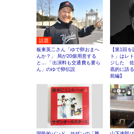
話題
板東英二さん「ゆで卵おまへ
【第1回を
んか？」 局が20個用意する
ト」はレ
と… 「出演料も交通費も要ら
ジした 
ん」のゆで卵伝説
底的に語
前編】
国民的バンド、サザンの「勝
山下達郎