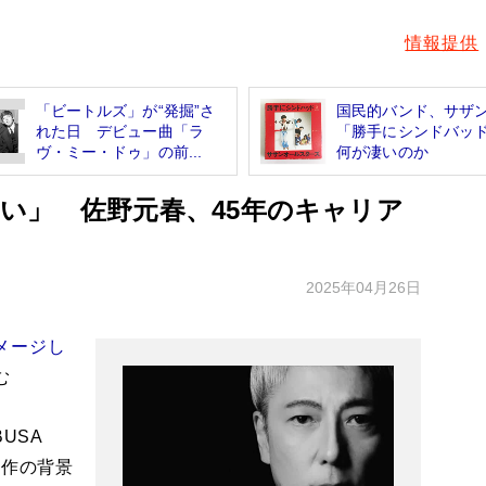
情報提供
「ビートルズ」が“発掘”さ
国民的バンド、サザ
れた日 デビュー曲「ラ
「勝手にシンドバッ
ヴ・ミー・ドゥ」の前...
何が凄いのか
い」 佐野元春、45年のキャリア
2025年04月26日
メージし
む
USA
創作の背景