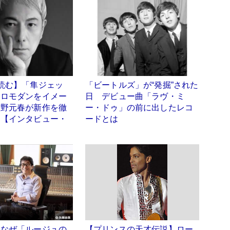
読む】「隼ジェッ
「ビートルズ」が“発掘”された
トロモダンをイメー
日 デビュー曲「ラヴ・ミ
佐野元春が新作を徹
ー・ドゥ」の前に出したレコ
る【インタビュー・
ードとは
はなぜ「ルージュの
【プリンスの天才伝説】ロー