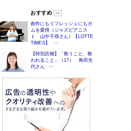
Book Bang
「『火垂るの墓』は、大嘘である」原作者が抱き
おすすめ
続けた“自責の念”とは…「自己憐憫は描きたくな
い」監督が徹底的にこだわったこと（後編） #
創作にもリフレッシュにもガ
戦争の記憶
Book Bang
ムを愛用（ジャズピアニス
ト 山中千尋さん）【LOTTE
TIMES】
PR
【特別読物】「救うこと、救
われること」（17） 角田光
代さん
PR