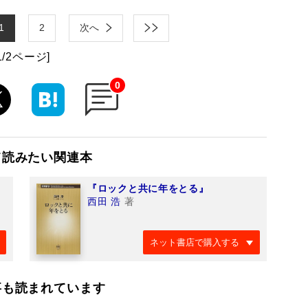
1
2
次へ
1/2ページ]
0
て読みたい関連本
『ロックと共に年をとる』
西田 浩
著
ネット書店で購入する
事も読まれています