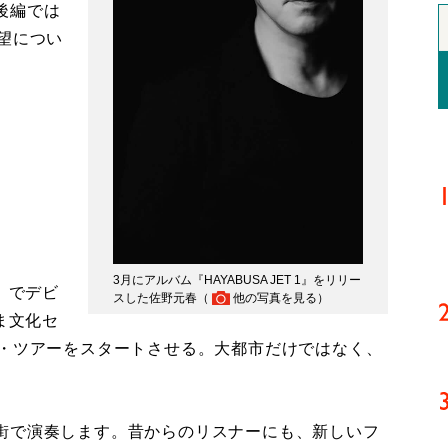
後編では
望につい
】
3月にアルバム『HAYABUSA JET 1』をリリー
」でデビ
スした佐野元春（
他の写真を見る
）
ま文化セ
ー・ツアーをスタートさせる。大都市だけではなく、
街で演奏します。昔からのリスナーにも、新しいフ