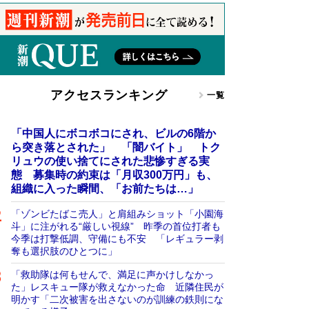
アクセスランキング
一覧
「中国人にボコボコにされ、ビルの6階か
ら突き落とされた」 「闇バイト」 トク
リュウの使い捨てにされた悲惨すぎる実
態 募集時の約束は「月収300万円」も、
組織に入った瞬間、「お前たちは…」
「ゾンビたばこ売人」と肩組みショット「小園海
斗」に注がれる“厳しい視線” 昨季の首位打者も
今季は打撃低調、守備にも不安 「レギュラー剥
奪も選択肢のひとつに」
「救助隊は何もせんで、満足に声かけしなかっ
た」レスキュー隊が救えなかった命 近隣住民が
明かす「二次被害を出さないのが訓練の鉄則にな