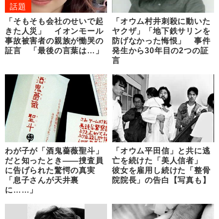
話題
「そもそも会社のせいで起
「オウム村井刺殺に動いた
きた人災」 イオンモール
ヤクザ」「地下鉄サリンを
事故被害者の親族が慟哭の
防げなかった悔恨」 事件
証言 「最後の言葉は…」
発生から30年目の2つの証
言
わが子が「酒鬼薔薇聖斗」
「オウム平田信」と共に逃
だと知ったとき――捜査員
亡を続けた「美人信者」
に告げられた驚愕の真実
彼女を雇用し続けた「整骨
「息子さんが天井裏
院院長」の告白【写真も】
に……」