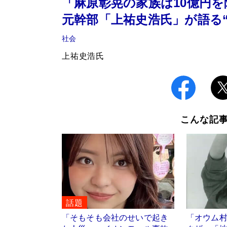
「麻原彰晃の家族は10億円
元幹部「上祐史浩氏」が語る
社会
上祐史浩氏
こんな記
話題
「そもそも会社のせいで起き
「オウム