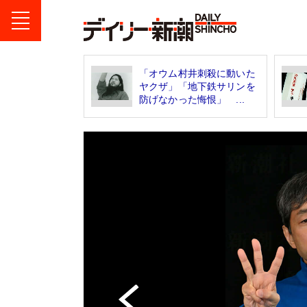
「オウム村井刺殺に動いた
ヤクザ」「地下鉄サリンを
防げなかった悔恨」 ...