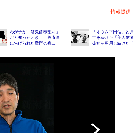
情報提供
わが子が「酒鬼薔薇聖斗」
「オウム平田信」と
だと知ったとき――捜査員
亡を続けた「美人
に告げられた驚愕の真...
彼女を雇用し続けた「.