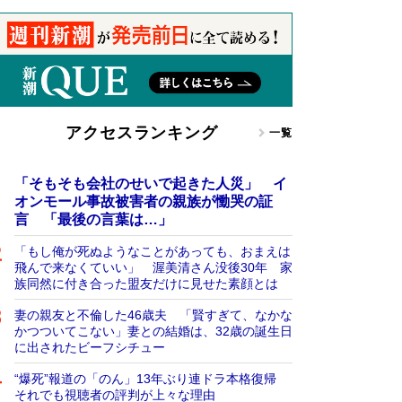
アクセスランキング
一覧
「そもそも会社のせいで起きた人災」 イ
オンモール事故被害者の親族が慟哭の証
言 「最後の言葉は…」
「もし俺が死ぬようなことがあっても、おまえは
飛んで来なくていい」 渥美清さん没後30年 家
族同然に付き合った盟友だけに見せた素顔とは
妻の親友と不倫した46歳夫 「賢すぎて、なかな
かつついてこない」妻との結婚は、32歳の誕生日
に出されたビーフシチュー
“爆死”報道の「のん」13年ぶり連ドラ本格復帰
それでも視聴者の評判が上々な理由