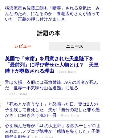
横浜流星も佐藤二朗も「断罪」される空気は「み
んなのため」になるのか 養老孟司さんが語って
いた「正義の押し付けがましさ」
話題の本
レビュー
ニュース
英国で「末席」を用意された天皇陛下を
「最前列」に呼び寄せた人物とは？ 天皇
陛下が尊敬される理由
Book Bang
舌は欠損、衣服には高放射線…9人の若者が死ん
だ「世界一不気味な山岳遭難」に迫る
Book Bang
「死ぬとか言うな！」と怒鳴った日、妻は2人の
子を残して自死した…夫が「自分の犯した罪や愚
かさ」に向き合う魂の一冊
Book Bang
心を病んだ母が「4Lの大五郎」を飲み干しゲロま
みれに…ノブコブ徳井が「感情を失くした」子供
時代を明かす
Book Bang