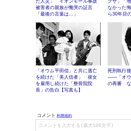
た人災」 イオンモール事故
クザ」「
被害者の親族が慟哭の証言
なかった
「最後の言葉は…」
ら30年目
「オウム平田信」と共に逃亡
死刑執行
を続けた「美人信者」 彼女
――「オ
を雇用し続けた「整骨院院
の再審 
長」の告白【写真も】