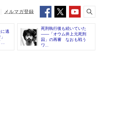
メルマガ登録
死刑執行後も続いていた
共に逃
――「オウム井上元死刑
信者」
囚」の再審 なおも戦う
..
ワ...