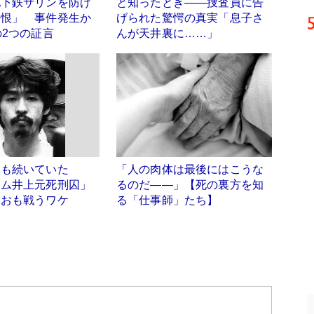
地下鉄サリンを防げ
と知ったとき――捜査員に告
悔恨」 事件発生か
げられた驚愕の真実「息子さ
の2つの証言
んが天井裏に……」
後も続いていた
「人の肉体は最後にはこうな
ウム井上元死刑囚」
るのだ――」【死の裏方を知
なおも戦うワケ
る「仕事師」たち】