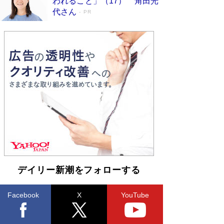
われること」（17） 角田光
皇陛下はお元気でおられるか」がサウジ国王の第
代さん
PR
一声になる理由
Book Bang
デイリー新潮をフォローする
Facebook
X
YouTube