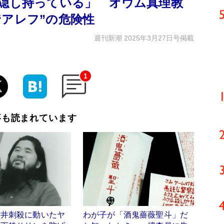
を隠し持っている」 オウム真理教
“アレフ”の危険性
週刊新潮 2025年3月27日号掲載
1
事も読まれています
村井刺殺に動いたヤ
わが子が「酒鬼薔薇聖斗」だ