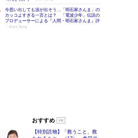
今思い出しても涙が出そう…「明石家さんま」の
カッコよすぎる一言とは？ 「電波少年」伝説の
プロデューサーによる『人間・明石家さんま』評
Book Bang
「宇宙兄弟」最終46巻がベストセラー1
位 宇宙開発への関心を押し上げた18年の
物語に幕 特装版には「宇宙で描かれたマ
ンガ」も収録
Book Bang
美輪明宏 晩年の回答を集めた『ほほえんで生き
るための人生相談』がランクイン［エンターテイ
メントベストセラー］
Book Bang
「『火垂るの墓』は、大嘘である」原作者が抱き
続けた“自責の念”とは…「自己憐憫は描きたくな
い」監督が徹底的にこだわったこと（後編） #
戦争の記憶
Book Bang
入社10年目にして最下位の営業がトップに大逆
おすすめ
転 上司の“意外な一言”から生まれた「雑談のテ
クニック」とは
Book Bang
【特別読物】「救うこと、救
皇室はなぜ世界から尊敬されているのか？ 「天