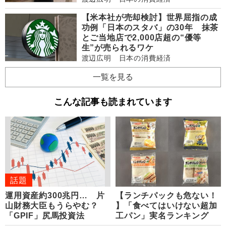
【米本社が売却検討】世界屈指の成
功例「日本のスタバ」の30年 抹茶
とご当地店で2,000店超の“優等
生”が売られるワケ
渡辺広明 日本の消費経済
一覧を見る
こんな記事も読まれています
話題
運用資産約300兆円… 片
【ランチパックも危ない！
山財務大臣もうらやむ？
】「食べてはいけない超加
「GPIF」尻馬投資法
工パン」実名ランキング