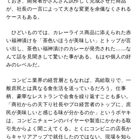
ておき、開発者がさんざん試作して完成させた商品
が、社長の一言によって大きな変更を余儀なくされる
ケースもある。
ひどいものでは、カレーライス商品に添えられた赤
い福神漬けを「茶色いほうが美味しい」とトップが言
い出し、茶色い福神漬けのカレーが発売された……な
んて話を見聞きして驚いた事がある。もはや個人の好
みのレベルだ。
コンビニ業界の経営層ともなれば、高給取りで、一
般庶民とは異なる食生活を送っているだろう。仕事
柄、豪華なレストランで会食を繰り返すことも多い。
「商社からの天下り社長やプロ経営者のトップに、庶
民が美味しいと感じる味が分かるのか」というボヤキ
は、コンビニチェーンのバイヤーや製造にかかわる取
引先からよく聞こえてくる。とくにコンビニの店長か
らキャリアアップで就任したのではない、現場を知ら