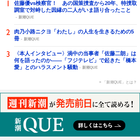
佐藤優vs検察官！ あの国策捜査から20年、特捜取
調室で対峙した因縁の二人がいま語り合ったこと
新潮QUE
肉乃小路ニクヨ「わたし」の人生を生きるための5
冊
新潮QUE
〈本人インタビュー〉渦中の当事者「佐藤二朗」は
何を語ったのか――「フジテレビ」で起きた「橋本
愛」とのハラスメント騒動
新潮QUE
「新潮QUE」とは？