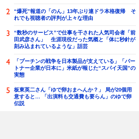
“爆死”報道の「のん」13年ぶり連ドラ本格復帰 そ
れでも視聴者の評判が上々な理由
“数秒のサービス”で仕事を干された人気司会者「前
田武彦さん」 生涯現役だった気概と「体に秒針が
刻み込まれているような」話芸
「プーチンの戦争を日本製品が支えている」「パー
トナー企業が日本に」米紙が報じた“スパイ天国”の
実態
板東英二さん「ゆで卵おまへんか？」 局が20個用
意すると… 「出演料も交通費も要らん」のゆで卵
伝説