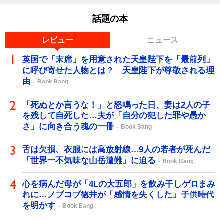
話題の本
レビュー
ニュース
英国で「末席」を用意された天皇陛下を「最前列」
に呼び寄せた人物とは？ 天皇陛下が尊敬される理
由
Book Bang
「死ぬとか言うな！」と怒鳴った日、妻は2人の子
を残して自死した…夫が「自分の犯した罪や愚か
さ」に向き合う魂の一冊
Book Bang
舌は欠損、衣服には高放射線…9人の若者が死んだ
「世界一不気味な山岳遭難」に迫る
Book Bang
心を病んだ母が「4Lの大五郎」を飲み干しゲロまみ
れに…ノブコブ徳井が「感情を失くした」子供時代
を明かす
Book Bang