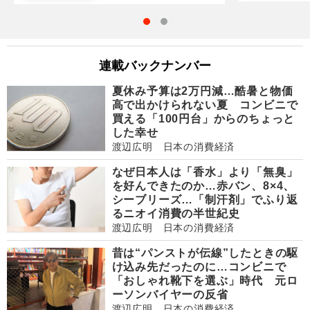
連載バックナンバー
夏休み予算は2万円減…酷暑と物価
高で出かけられない夏 コンビニで
買える「100円台」からのちょっと
した幸せ
渡辺広明 日本の消費経済
なぜ日本人は「香水」より「無臭」
を好んできたのか…赤バン、8×4、
シーブリーズ…「制汗剤」でふり返
るニオイ消費の半世紀史
渡辺広明 日本の消費経済
昔は“パンストが伝線”したときの駆
け込み先だったのに…コンビニで
「おしゃれ靴下を選ぶ」時代 元ロ
ーソンバイヤーの反省
渡辺広明 日本の消費経済