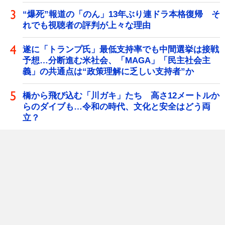
“爆死”報道の「のん」13年ぶり連ドラ本格復帰 そ
れでも視聴者の評判が上々な理由
遂に「トランプ氏」最低支持率でも中間選挙は接戦
予想…分断進む米社会、「MAGA」「民主社会主
義」の共通点は“政策理解に乏しい支持者”か
橋から飛び込む「川ガキ」たち 高さ12メートルか
らのダイブも…令和の時代、文化と安全はどう両
立？