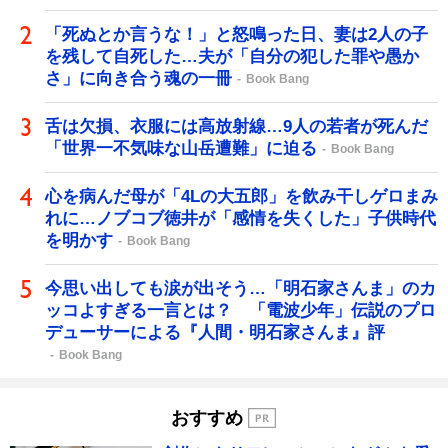
「死ぬとか言うな！」と怒鳴った日、妻は2人の子
を残して自死した…夫が「自分の犯した罪や愚か
さ」に向き合う魂の一冊
Book Bang
舌は欠損、衣服には高放射線…9人の若者が死んだ
「世界一不気味な山岳遭難」に迫る
Book Bang
心を病んだ母が「4Lの大五郎」を飲み干しゲロまみ
れに…ノブコブ徳井が「感情を失くした」子供時代
を明かす
Book Bang
今思い出しても涙が出そう…「明石家さんま」のカ
ッコよすぎる一言とは？ 「電波少年」伝説のプロ
デューサーによる『人間・明石家さんま』評
Book Bang
おすすめ