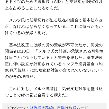
るドイツのための選択肢（AfD）と左派党が3分の1以
上を占めることになるからだ。
メルツ氏は任期切れが迫る現在の議会で基本法を改
正しなければならなくなっている。これに待ったをか
けているのが緑の党だ。
基本法改正には緑の党の賛成が不可欠だが、同党の
関係者は10日、「メルツ氏の計画が承認される可能性
は日ごとに低下している」と警告を発した。基本法改
正に伴い設立が計画されているインフラ投資基金（約
80兆円規模）に気候変動対策が含まれていないという
のがその理由だ。
これに対し、メルツ陣営は、気候変動対策を盛り込
むことで緑の党と合意する構えだ。
次ページ：
財政拡大路線に市場は歓迎ムード