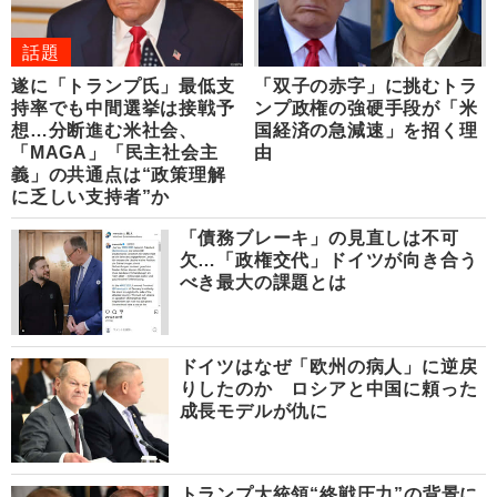
話題
遂に「トランプ氏」最低支
「双子の赤字」に挑むトラ
持率でも中間選挙は接戦予
ンプ政権の強硬手段が「米
想…分断進む米社会、
国経済の急減速」を招く理
「MAGA」「民主社会主
由
義」の共通点は“政策理解
に乏しい支持者”か
「債務ブレーキ」の見直しは不可
欠…「政権交代」ドイツが向き合う
べき最大の課題とは
ドイツはなぜ「欧州の病人」に逆戻
りしたのか ロシアと中国に頼った
成長モデルが仇に
トランプ大統領“終戦圧力”の背景に