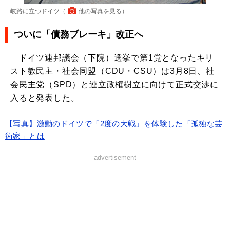
岐路に立つドイツ（
他の写真を見る
）
ついに「債務ブレーキ」改正へ
ドイツ連邦議会（下院）選挙で第1党となったキリ
スト教民主・社会同盟（CDU・CSU）は3月8日、社
会民主党（SPD）と連立政権樹立に向けて正式交渉に
入ると発表した。
【写真】激動のドイツで「2度の大戦」を体験した「孤独な芸
術家」とは
advertisement