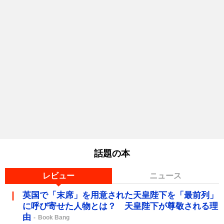
話題の本
レビュー
ニュース
英国で「末席」を用意された天皇陛下を「最前列」
に呼び寄せた人物とは？ 天皇陛下が尊敬される理
由
Book Bang