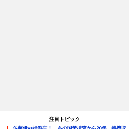
注目トピック
佐藤優vs検察官！ あの国策捜査から20年、特捜取