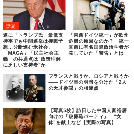
話題
遂に「トランプ氏」最低支
「東西ドイツ統一」が欧州
持率でも中間選挙は接戦予
危機の原因なのか？ 統一
想…分断進む米社会、
直前に有名国際政治学者が
「MAGA」「民主社会主
発していた「警告」とは
義」の共通点は“政策理解
に乏しい支持者”か
フランスと戦うか、ロシアと戦うか
――ドイツ軍の明暗を分けた「2人
の天才参謀」の相違点
【写真5枚】訪日した中国人富裕層
向けの「破廉恥パーティ」 “女
体”を献上など【実際の写真】