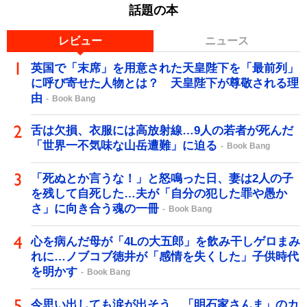
話題の本
レビュー
ニュース
英国で「末席」を用意された天皇陛下を「最前列」
に呼び寄せた人物とは？ 天皇陛下が尊敬される理
由
Book Bang
舌は欠損、衣服には高放射線…9人の若者が死んだ
「世界一不気味な山岳遭難」に迫る
Book Bang
「死ぬとか言うな！」と怒鳴った日、妻は2人の子
を残して自死した…夫が「自分の犯した罪や愚か
さ」に向き合う魂の一冊
Book Bang
心を病んだ母が「4Lの大五郎」を飲み干しゲロまみ
れに…ノブコブ徳井が「感情を失くした」子供時代
を明かす
Book Bang
今思い出しても涙が出そう…「明石家さんま」のカ