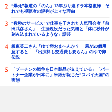
“爆死”報道の「のん」13年ぶり連ドラ本格復帰 そ
れでも視聴者の評判が上々な理由
“数秒のサービス”で仕事を干された人気司会者「前
田武彦さん」 生涯現役だった気概と「体に秒針が
刻み込まれているような」話芸
板東英二さん「ゆで卵おまへんか？」 局が20個用
意すると… 「出演料も交通費も要らん」のゆで卵
伝説
「プーチンの戦争を日本製品が支えている」「パー
トナー企業が日本に」米紙が報じた“スパイ天国”の
実態