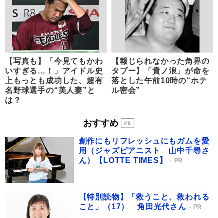
【写真も】「今見てもかわ
【報じられなかった角界の
いすぎる…！」アイドル史
タブー】「貴ノ浪」が命を
上もっとも成功した、超有
落とした午前10時の“ホテ
名野球選手の“美人妻”と
ル密会”
は？
おすすめ
創作にもリフレッシュにもガムを愛
用（ジャズピアニスト 山中千尋さ
ん）【LOTTE TIMES】
PR
【特別読物】「救うこと、救われる
こと」（17） 角田光代さん
PR