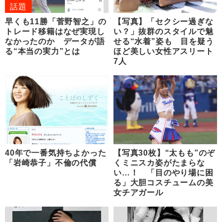
話題
早くも11勝「菅野智之」の
【写真】「セクシー過ぎな
トレード移籍はなぜ実現し
い？」抜群のスタイルで魅
なかったのか データが語
せる“水着”姿も 目を疑う
る“本当の実力”とは
ほど美しい女性アスリート
7人
40年で一番気持ちよかった
【写真30枚】“太もも”のぞ
「岩崎恭子」不倫の代償
くミニスカ姿がたまらな
い…！ 「目のやり場に困
る」大胆コスチュームの美
女チアガール