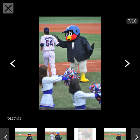
7/18
つば九郎