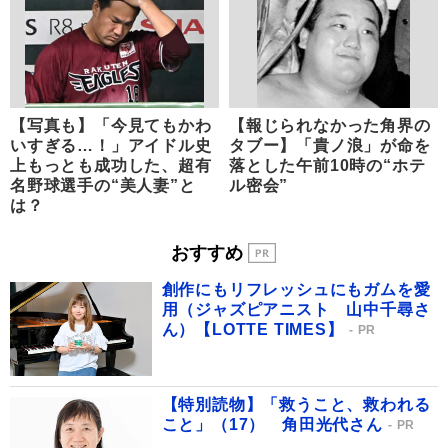
【写真も】「今見てもかわ
【報じられなかった角界の
いすぎる…！」アイドル史
タブー】「貴ノ浪」が命を
上もっとも成功した、超有
落とした午前10時の“ホテ
名野球選手の“美人妻”と
ル密会”
は？
おすすめ
創作にもリフレッシュにもガムを愛
用（ジャズピアニスト 山中千尋さ
ん）【LOTTE TIMES】
PR
【特別読物】「救うこと、救われる
こと」（17） 角田光代さん
PR