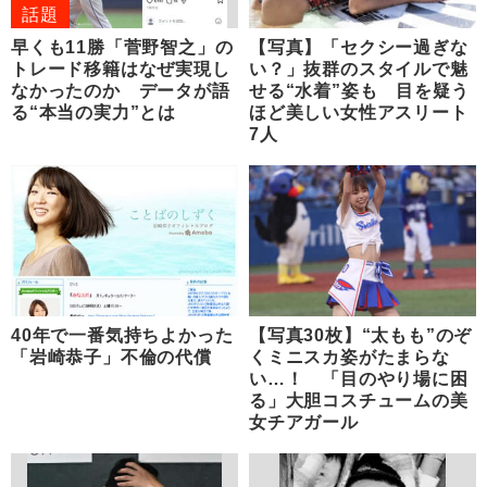
話題
早くも11勝「菅野智之」の
【写真】「セクシー過ぎな
トレード移籍はなぜ実現し
い？」抜群のスタイルで魅
なかったのか データが語
せる“水着”姿も 目を疑う
る“本当の実力”とは
ほど美しい女性アスリート
7人
40年で一番気持ちよかった
【写真30枚】“太もも”のぞ
「岩崎恭子」不倫の代償
くミニスカ姿がたまらな
い…！ 「目のやり場に困
る」大胆コスチュームの美
女チアガール