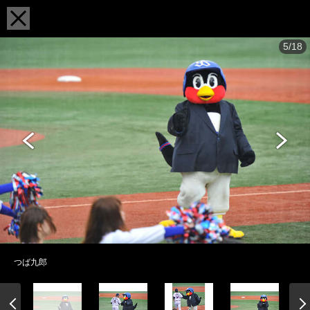
5/18
つば九郎