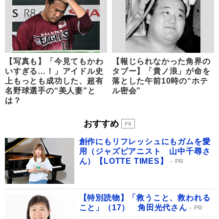
【写真も】「今見てもかわ
【報じられなかった角界の
いすぎる…！」アイドル史
タブー】「貴ノ浪」が命を
上もっとも成功した、超有
落とした午前10時の“ホテ
名野球選手の“美人妻”と
ル密会”
は？
おすすめ
創作にもリフレッシュにもガムを愛
用（ジャズピアニスト 山中千尋さ
ん）【LOTTE TIMES】
PR
【特別読物】「救うこと、救われる
こと」（17） 角田光代さん
PR