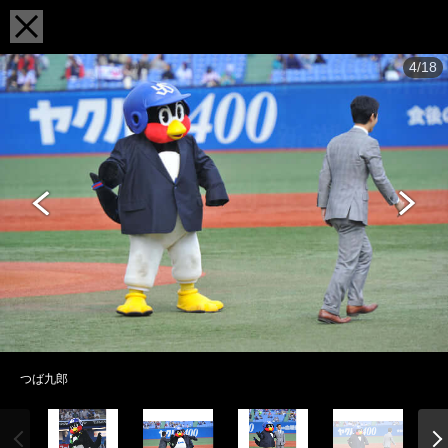
4/18
つば九郎