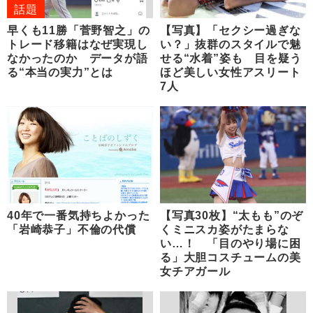
話題
早くも11勝「菅野智之」の
【写真】「セクシー過ぎな
トレード移籍はなぜ実現し
い？」抜群のスタイルで魅
なかったのか データが語
せる“水着”姿も 目を疑う
る“本当の実力”とは
ほど美しい女性アスリート
7人
40年で一番気持ちよかった
【写真30枚】“太もも”のぞ
「岩崎恭子」不倫の代償
くミニスカ姿がたまらな
い…！ 「目のやり場に困
る」大胆コスチュームの美
女チアガール