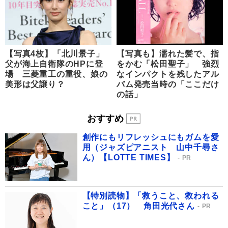
【写真4枚】「北川景子」
【写真も】濡れた髪で、指
父が海上自衛隊のHPに登
をかむ「松田聖子」 強烈
場 三菱重工の重役、娘の
なインパクトを残したアル
美形は父譲り？
バム発売当時の「ここだけ
の話」
おすすめ
創作にもリフレッシュにもガムを愛
用（ジャズピアニスト 山中千尋さ
ん）【LOTTE TIMES】
PR
【特別読物】「救うこと、救われる
こと」（17） 角田光代さん
PR