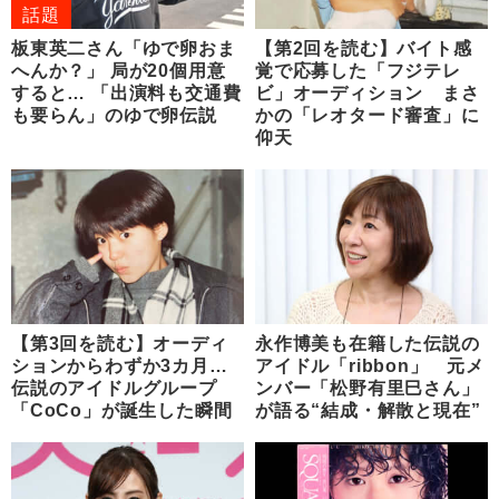
話題
板東英二さん「ゆで卵おま
【第2回を読む】バイト感
へんか？」 局が20個用意
覚で応募した「フジテレ
すると… 「出演料も交通費
ビ」オーディション まさ
も要らん」のゆで卵伝説
かの「レオタード審査」に
仰天
【第3回を読む】オーディ
永作博美も在籍した伝説の
ションからわずか3カ月…
アイドル「ribbon」 元メ
伝説のアイドルグループ
ンバー「松野有里巳さん」
「CoCo」が誕生した瞬間
が語る“結成・解散と現在”