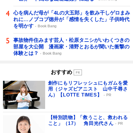
心を病んだ母が「4Lの大五郎」を飲み干しゲロまみ
れに…ノブコブ徳井が「感情を失くした」子供時代
を明かす
Book Bang
事故物件住みます芸人・松原タニシがいわくつきの
部屋を大公開 漫画家・清野とおるが聞いた衝撃の
体験とは？
Book Bang
おすすめ
創作にもリフレッシュにもガムを愛
用（ジャズピアニスト 山中千尋さ
ん）【LOTTE TIMES】
PR
【特別読物】「救うこと、救われる
こと」（17） 角田光代さん
PR