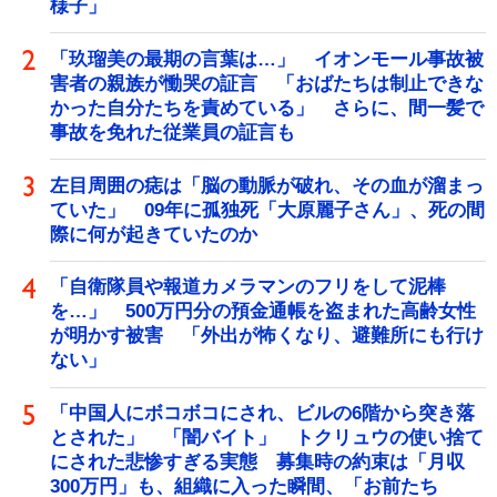
様子」
「玖瑠美の最期の言葉は…」 イオンモール事故被
害者の親族が慟哭の証言 「おばたちは制止できな
かった自分たちを責めている」 さらに、間一髪で
事故を免れた従業員の証言も
左目周囲の痣は「脳の動脈が破れ、その血が溜まっ
ていた」 09年に孤独死「大原麗子さん」、死の間
際に何が起きていたのか
「自衛隊員や報道カメラマンのフリをして泥棒
を…」 500万円分の預金通帳を盗まれた高齢女性
が明かす被害 「外出が怖くなり、避難所にも行け
ない」
「中国人にボコボコにされ、ビルの6階から突き落
とされた」 「闇バイト」 トクリュウの使い捨て
にされた悲惨すぎる実態 募集時の約束は「月収
300万円」も、組織に入った瞬間、「お前たち