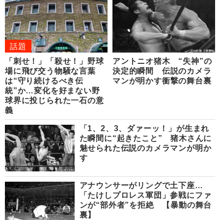
話題
「刺せ！」「殺せ！」野球
アントニオ猪木 “失神”の
場に飛び交う物騒な言葉
決定的瞬間 伝説のカメラ
は“守り続けるべき伝
マンが明かす衝撃の舞台裏
統”か…変化を好まない野
球界に投じられた一石の意
義
「1、2、3、ダァーッ！」が生まれ
た瞬間に“起きたこと” 猪木さんに
魅せられた伝説のカメラマンが明か
す
アナウンサーがリングで土下座…
「たけしプロレス軍団」参戦にファ
ンが“部外者”を拒絶 【暴動の舞台
裏】