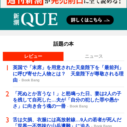
話題の本
レビュー
ニュース
英国で「末席」を用意された天皇陛下を「最前列」
に呼び寄せた人物とは？ 天皇陛下が尊敬される理
由
Book Bang
「死ぬとか言うな！」と怒鳴った日、妻は2人の子
を残して自死した…夫が「自分の犯した罪や愚か
さ」に向き合う魂の一冊
Book Bang
舌は欠損、衣服には高放射線…9人の若者が死んだ
「世界一不気味な山岳遭難」に迫る
Book Bang