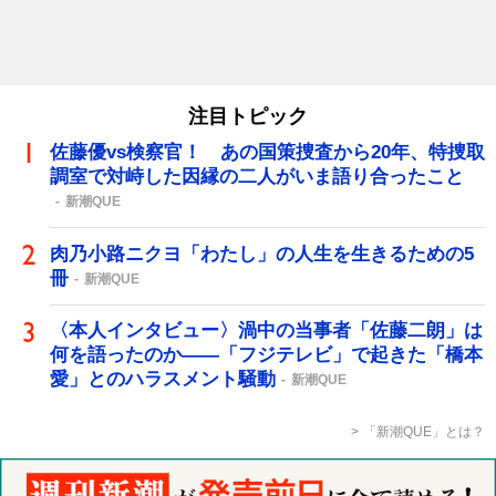
注目トピック
佐藤優vs検察官！ あの国策捜査から20年、特捜取
調室で対峙した因縁の二人がいま語り合ったこと
新潮QUE
肉乃小路ニクヨ「わたし」の人生を生きるための5
冊
新潮QUE
〈本人インタビュー〉渦中の当事者「佐藤二朗」は
何を語ったのか――「フジテレビ」で起きた「橋本
愛」とのハラスメント騒動
新潮QUE
「新潮QUE」とは？