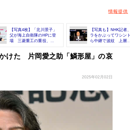
情報提供
【写真4枚】「北川景子」
【写真も】NHK記者
父が海上自衛隊のHPに登
ラをかぶってワシン
場 三菱重工の重役、...
ら中継で波紋 上層..
かけた 片岡愛之助「鱗形屋」の哀
2025年02月02日