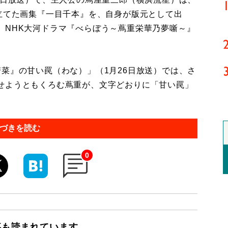
見立てた画集『一目千本』を、自身が版元として出
。NHK大河ドラマ『べらぼう～蔦重栄華乃夢噺～』
菜』の甘い罠（わな）」（1月26日放送）では、さ
せようともくろむ蔦重が、文字どおりに「甘い罠」
づきを読む
0
事も読まれています