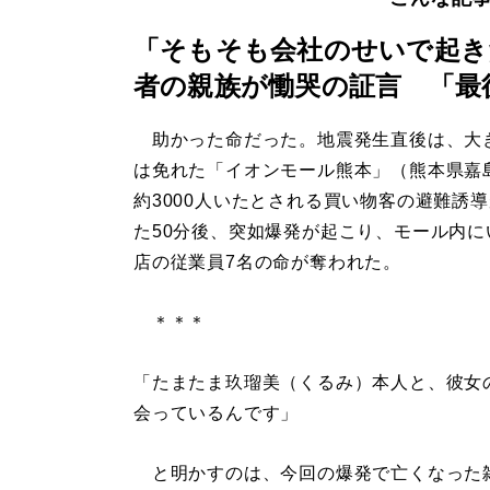
「そもそも会社のせいで起き
者の親族が慟哭の証言 「最
助かった命だった。地震発生直後は、大
は免れた「イオンモール熊本」（熊本県嘉
約3000人いたとされる買い物客の避難誘
た50分後、突如爆発が起こり、モール内に
店の従業員7名の命が奪われた。
＊＊＊
「たまたま玖瑠美（くるみ）本人と、彼女
会っているんです」
と明かすのは、今回の爆発で亡くなった雑