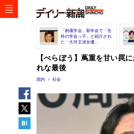
「創価学会」新年会で「生
粋の学会っ子」と紹介され
た「大河主演女優」
【べらぼう】蔦重を甘い罠に
れな最後
国内
社会