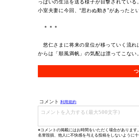
っぱいの生活を送る様子が目撃されている
小室夫妻に今回、“思わぬ動き”があったと
＊＊＊
悠仁さまに将来の皇位が移っていく流れは
からは「順風満帆」の気配は漂ってこない。.
つ