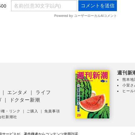
週刊新
熊本地
小室さ
ヒール
｜
エンタメ
｜
ライフ
ガ
｜
ドクター新潮
作権・リンク
｜
ご購入
｜
免責事項
会社新潮社
Co
配信サービスが、著作権者からコンテンツ使用許諾