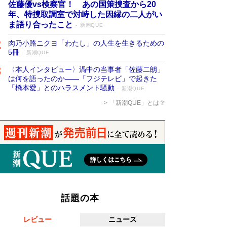
佐藤優vs検察官！ あの国策捜査から20
年、特捜取調室で対峙した因縁の二人がい
ま語り合ったこと
新潮QUE
肉乃小路ニクヨ「わたし」の人生を生きるための
5冊
新潮QUE
〈本人インタビュー〉渦中の当事者「佐藤二朗」
は何を語ったのか――「フジテレビ」で起きた
「橋本愛」とのハラスメント騒動
新潮QUE
「新潮QUE」とは？
話題の本
レビュー
ニュース