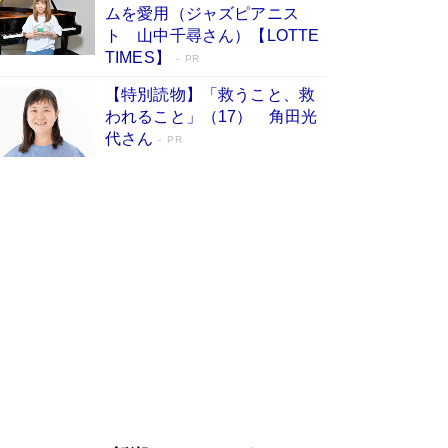
ムを愛用（ジャズピアニス
す
Book Bang
ト 山中千尋さん）【LOTTE
「『火垂るの墓』は、大嘘である」原作者が抱き
TIMES】
PR
続けた“自責の念”とは…「自己憐憫は描きたくな
い」監督が徹底的にこだわったこと（後編） #
【特別読物】「救うこと、救
戦争の記憶
Book Bang
われること」（17） 角田光
代さん
美輪明宏 晩年の回答を集めた『ほほえんで生き
PR
るための人生相談』がランクイン［エンターテイ
メントベストセラー］
Book Bang
「宇宙兄弟」最終46巻がベストセラー1位 宇宙
開発への関心を押し上げた18年の物語に幕 特装
版には「宇宙で描かれたマンガ」も収録
Book Bang
「不意に涙が出そうに…」高嶋政伸が明かし
た“13歳の娘を暴行する役”への葛藤 インティマ
シーコーディネーターに支えられたNHK『大奥』
の裏側
Book Bang