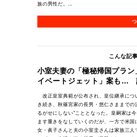
族の男性だ。...
つ
こんな記
小室夫妻の「極秘帰国プラン
イベートジェット」案も… 
改正皇室典範が公布され、皇位継承につ
き続き、秋篠宮家の長男・悠仁さままでの
るがせにしない”こととなった。皇嗣家は
ます重きをなしていくのだが、一方で米国
女・眞子さんと夫の小室圭さんは家族三人