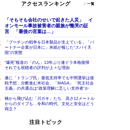
アクセスランキング
一覧
「そもそも会社のせいで起きた人災」 イ
オンモール事故被害者の親族が慟哭の証
言 「最後の言葉は…」
「プーチンの戦争を日本製品が支えている」「パ
ートナー企業が日本に」米紙が報じた“スパイ天
国”の実態
“爆死”報道の「のん」13年ぶり連ドラ本格復帰
それでも視聴者の評判が上々な理由
遂に「トランプ氏」最低支持率でも中間選挙は接
戦予想…分断進む米社会、「MAGA」「民主社会
主義」の共通点は“政策理解に乏しい支持者”か
橋から飛び込む「川ガキ」たち 高さ12メートル
からのダイブも…令和の時代、文化と安全はどう
両立？
注目トピック