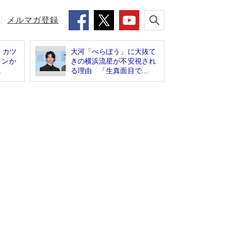
メルマガ登録
、カツ
大河「べらぼう」に大抜て
トンか
きの横浜流星が不安視され
.
る理由 「生真面目で...