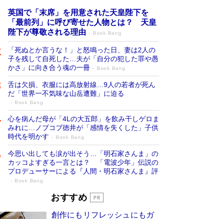
英国で「末席」を用意された天皇陛下を
「最前列」に呼び寄せた人物とは？ 天皇
陛下が尊敬される理由
Book Bang
「死ぬとか言うな！」と怒鳴った日、妻は2人の
子を残して自死した…夫が「自分の犯した罪や愚
かさ」に向き合う魂の一冊
Book Bang
舌は欠損、衣服には高放射線…9人の若者が死ん
だ「世界一不気味な山岳遭難」に迫る
Book Bang
心を病んだ母が「4Lの大五郎」を飲み干しゲロま
みれに…ノブコブ徳井が「感情を失くした」子供
時代を明かす
Book Bang
今思い出しても涙が出そう…「明石家さんま」の
カッコよすぎる一言とは？ 「電波少年」伝説の
プロデューサーによる『人間・明石家さんま』評
Book Bang
「叱って伸びるやつは、褒めたらもっと伸
おすすめ
びる」俳優・高嶋政伸が家族に教わっ
創作にもリフレッシュにもガ
た“人を育てるコツ”…芸への考え方を明か