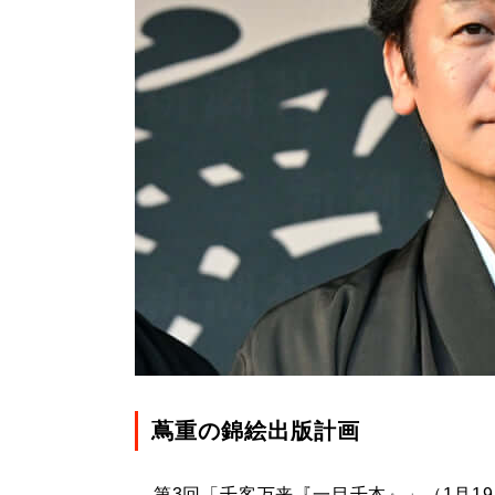
蔦重の錦絵出版計画
第3回「千客万来『一目千本』」（1月1