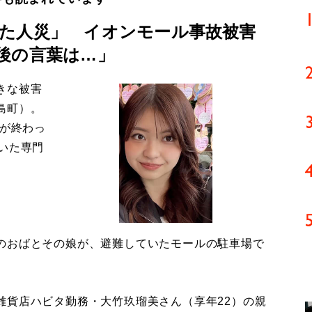
た人災」 イオンモール事故被害
後の言葉は…」
きな被害
島町）。
導が終わっ
いた専門
のおばとその娘が、避難していたモールの駐車場で
貨店ハビタ勤務・大竹玖瑠美さん（享年22）の親