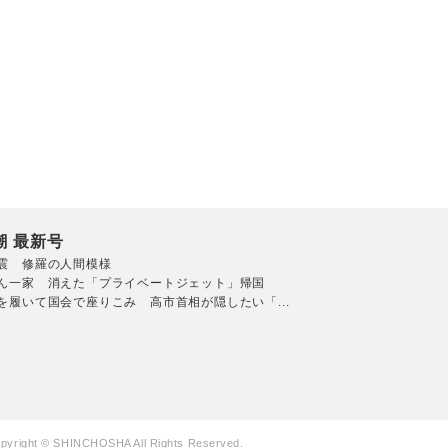
潮 最新号
震 修羅の人間模様
ん一家 消えた「プライベートジェット」帰国
を履いて国会で座りこみ 高市首相が隠したい「...
pyright © SHINCHOSHA All Rights Reserved.