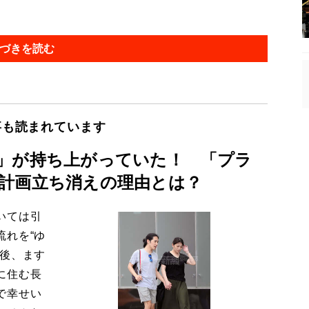
づきを読む
事も読まれています
」が持ち上がっていた！ 「プラ
計画立ち消えの理由とは？
いては引
流れを“ゆ
今後、ます
に住む長
で幸せい