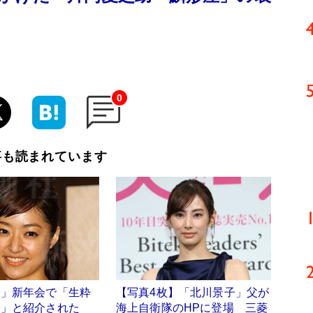
0
事も読まれています
会」新年会で「生粋
【写真4枚】「北川景子」父が
子」と紹介された
海上自衛隊のHPに登場 三菱