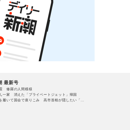
潮 最新号
震 修羅の人間模様
ん一家 消えた「プライベートジェット」帰国
を履いて国会で座りこみ 高市首相が隠したい「...