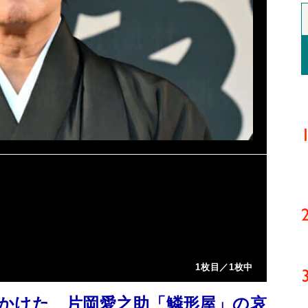
1枚目／1枚中
かけた 片岡愛之助「鱗形屋」の哀