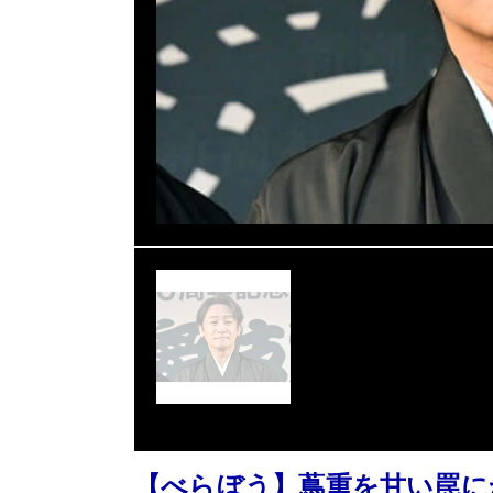
【べらぼう】蔦重を甘い罠に