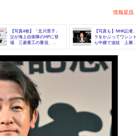
情報提供
【写真4枚】「北川景子」
【写真も】NHK記者
父が海上自衛隊のHPに登
ラをかぶってワシン
場 三菱重工の重役、...
ら中継で波紋 上層..