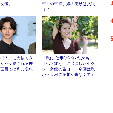
演女優」
重工の重役、娘の美形は父譲
り？
らぼう」に大抜てき
「親に“仕事”がバレたかも」
星が不安視される理
「べらぼう」に出演したセク
真面目で批判に慣れ
シー女優の告白 「今回は親
」
から大河の感想が来なくて」