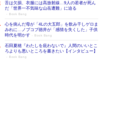
舌は欠損、衣服には高放射線…9人の若者が死ん
だ「世界一不気味な山岳遭難」に迫る
Book Bang
心を病んだ母が「4Lの大五郎」を飲み干しゲロま
みれに…ノブコブ徳井が「感情を失くした」子供
時代を明かす
Book Bang
石田夏穂『わたしを庇わないで』人間のいいとこ
ろよりも悪いところを書きたい【インタビュー】
Book Bang
73歳でも働くしかない 「老後レス時代」
に交通誘導員の独白が話題
Book Bang
「なんで？ そんな馬鹿な……」90歳になった作
家・阿刀田高さんが、ひとり暮らしの生活を明か
す
Book Bang
追悼・東野圭吾さん 週間ベストセラーランキン
グに『容疑者Xの献身』『白夜行』など代表作が
並ぶ［文庫ベストセラー］
Book Bang
和田秀樹の70代、80代向け新書がベスト3を独
占 上半期1位にも選出［新書ベストセラー］