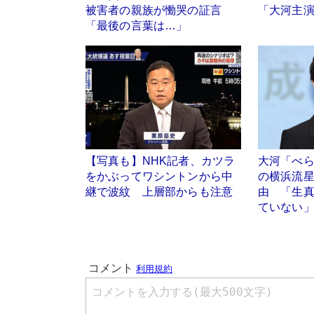
被害者の親族が慟哭の証言
「大河主
「最後の言葉は…」
【写真も】NHK記者、カツラ
大河「べ
をかぶってワシントンから中
の横浜流
継で波紋 上層部からも注意
由 「生
ていない