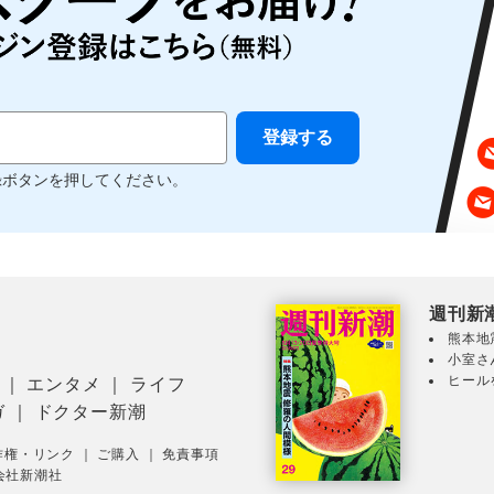
録ボタンを押してください。
週刊新
熊本地
小室さ
ヒール
｜
エンタメ
｜
ライフ
ガ
｜
ドクター新潮
作権・リンク
｜
ご購入
｜
免責事項
会社新潮社