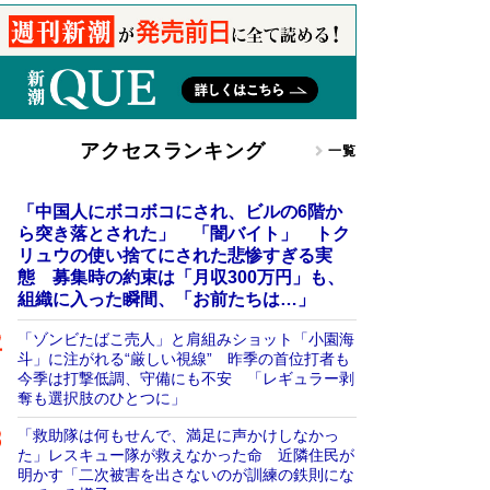
アクセスランキング
一覧
「中国人にボコボコにされ、ビルの6階か
ら突き落とされた」 「闇バイト」 トク
リュウの使い捨てにされた悲惨すぎる実
態 募集時の約束は「月収300万円」も、
組織に入った瞬間、「お前たちは…」
「ゾンビたばこ売人」と肩組みショット「小園海
斗」に注がれる“厳しい視線” 昨季の首位打者も
今季は打撃低調、守備にも不安 「レギュラー剥
奪も選択肢のひとつに」
「救助隊は何もせんで、満足に声かけしなかっ
た」レスキュー隊が救えなかった命 近隣住民が
明かす「二次被害を出さないのが訓練の鉄則にな