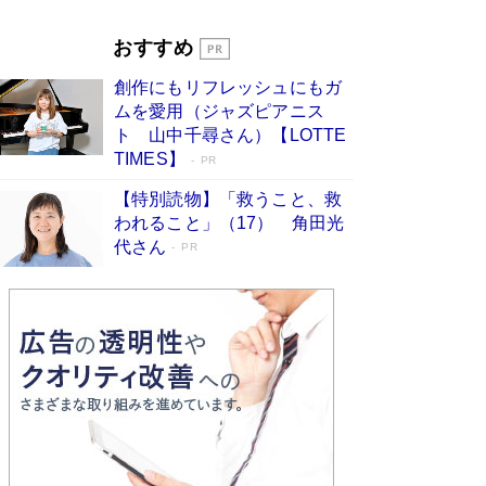
Book Bang
「『火垂るの墓』は、大嘘である」原作者が抱き
おすすめ
続けた“自責の念”とは…「自己憐憫は描きたくな
い」監督が徹底的にこだわったこと（後編） #
創作にもリフレッシュにもガ
戦争の記憶
Book Bang
ムを愛用（ジャズピアニス
ト 山中千尋さん）【LOTTE
TIMES】
PR
【特別読物】「救うこと、救
われること」（17） 角田光
代さん
PR