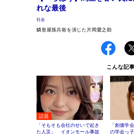
れな最後
社会
鱗形屋孫兵衛を演じた片岡愛之助
こんな記
話題
「そもそも会社のせいで起き
「創価学
た人災」 イオンモール事故
の学会っ