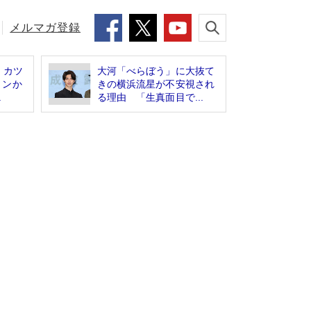
メルマガ登録
、カツ
大河「べらぼう」に大抜て
トンか
きの横浜流星が不安視され
.
る理由 「生真面目で...