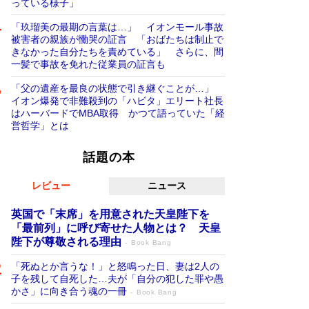
っている様子」
「玖瑠美の最期の言葉は…」 イオンモール事故
被害者の親族が慟哭の証言 「おばたちは制止で
きなかった自分たちを責めている」 さらに、間
一髪で事故を免れた従業員の証言も
「父の遺産を最良の状態で引き継ぐことが…」
イオン爆発で非難殺到の「ハビタ」エリート社長
はハーバードでMBA取得 かつて語っていた「経
営哲学」とは
話題の本
レビュー
ニュース
英国で「末席」を用意された天皇陛下を
「最前列」に呼び寄せた人物とは？ 天皇
陛下が尊敬される理由
Book Bang
「死ぬとか言うな！」と怒鳴った日、妻は2人の
子を残して自死した…夫が「自分の犯した罪や愚
かさ」に向き合う魂の一冊
Book Bang