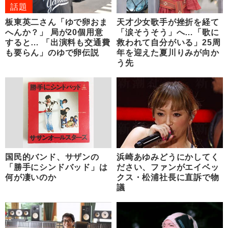
話題
板東英二さん「ゆで卵おま
天才少女歌手が挫折を経て
へんか？」 局が20個用意
「涙そうそう」へ…「歌に
すると… 「出演料も交通費
救われて自分がいる」25周
も要らん」のゆで卵伝説
年を迎えた夏川りみが向か
う先
国民的バンド、サザンの
浜崎あゆみどうにかしてく
「勝手にシンドバッド」は
ださい、ファンがエイベッ
何が凄いのか
クス・松浦社長に直訴で物
議