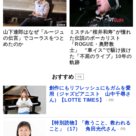
山下達郎はなぜ「ルージュ
ミスチル“桜井和寿”が憧れ
の伝言」でコーラスをつと
た伝説のボーカリスト
めたのか
「ROGUE・奥野敦
士」 “車イス”で駆け抜け
た「不屈のライブ」10年の
軌跡
おすすめ
創作にもリフレッシュにもガムを愛
用（ジャズピアニスト 山中千尋さ
ん）【LOTTE TIMES】
PR
【特別読物】「救うこと、救われる
こと」（17） 角田光代さん
PR