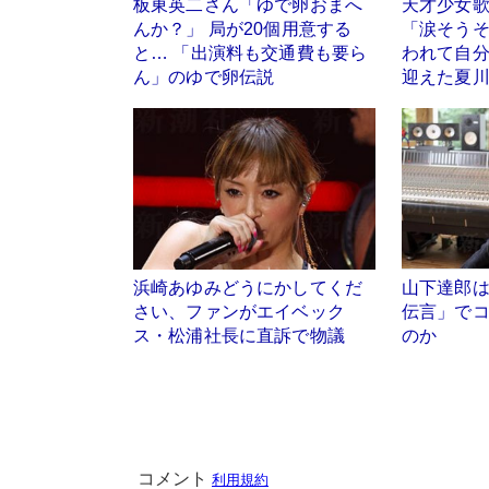
板東英二さん「ゆで卵おまへ
天才少女
んか？」 局が20個用意する
「涙そう
と… 「出演料も交通費も要ら
われて自分
ん」のゆで卵伝説
迎えた夏
浜崎あゆみどうにかしてくだ
山下達郎
さい、ファンがエイベック
伝言」で
ス・松浦社長に直訴で物議
のか