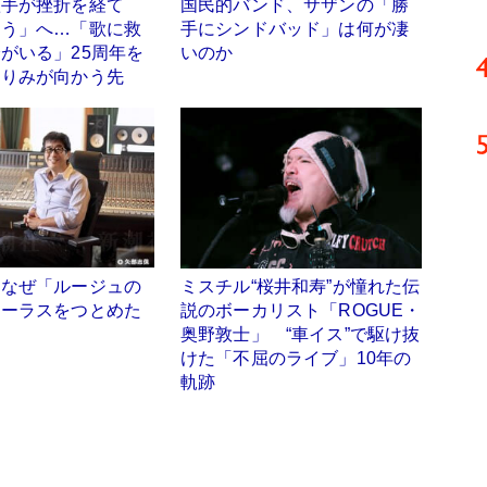
歌手が挫折を経て
国民的バンド、サザンの「勝
そう」へ…「歌に救
手にシンドバッド」は何が凄
がいる」25周年を
いのか
川りみが向かう先
はなぜ「ルージュの
ミスチル“桜井和寿”が憧れた伝
コーラスをつとめた
説のボーカリスト「ROGUE・
奥野敦士」 “車イス”で駆け抜
けた「不屈のライブ」10年の
軌跡