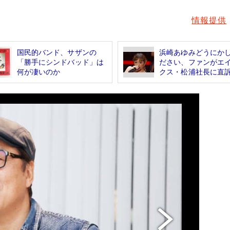
情報提供
国民的バンド、サザンの
浜崎あゆみどうにか
「勝手にシンドバッド」は
ださい、ファンがエ
何が凄いのか
クス・松浦社長に直訴.