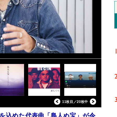
11枚目／20枚中
いを込めた代表曲「島人ぬ宝」が令