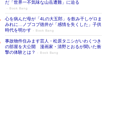
だ「世界一不気味な山岳遭難」に迫る
Book Bang
心を病んだ母が「4Lの大五郎」を飲み干しゲロま
みれに…ノブコブ徳井が「感情を失くした」子供
時代を明かす
Book Bang
事故物件住みます芸人・松原タニシがいわくつき
の部屋を大公開 漫画家・清野とおるが聞いた衝
撃の体験とは？
Book Bang
追悼・東野圭吾さん 週間ベストセラーラ
ンキングに『容疑者Xの献身』『白夜行』
など代表作が並ぶ［文庫ベストセラー］
Book Bang
竹内由恵の前に現れた「テレビ観ないんだよね
ぇ」という男性…夫を選んでテレ朝退社したワケ
Book Bang
「『火垂るの墓』は、大嘘である」原作者が抱き
続けた“自責の念”とは…「自己憐憫は描きたくな
い」監督が徹底的にこだわったこと（後編） #
戦争の記憶
Book Bang