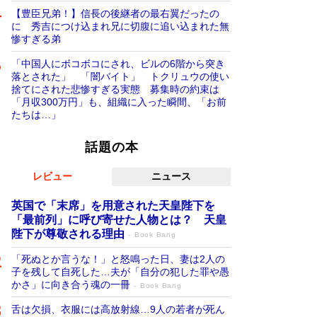
【豊臣兄弟！】信長の後継者の最右翼だったの
に 秀吉につけ込まれ兄に切腹に追い込まれた無
惨すぎる弟
「中国人にボコボコにされ、ビルの6階から突き
落とされた」 「闇バイト」 トクリュウの使い
捨てにされた悲惨すぎる実態 募集時の約束は
「月収300万円」も、組織に入った瞬間、「お前
たちは…」
話題の本
レビュー
ニュース
英国で「末席」を用意された天皇陛下を
「最前列」に呼び寄せた人物とは？ 天皇
陛下が尊敬される理由
Book Bang
「死ぬとか言うな！」と怒鳴った日、妻は2人の
子を残して自死した…夫が「自分の犯した罪や愚
かさ」に向き合う魂の一冊
Book Bang
舌は欠損、衣服には高放射線…9人の若者が死ん