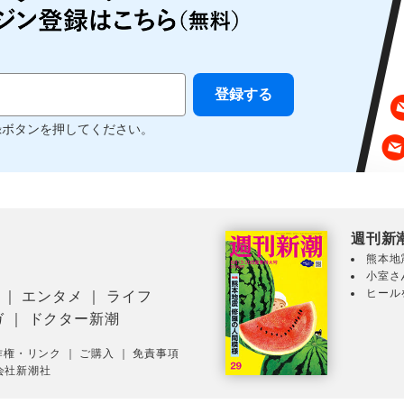
録ボタンを押してください。
週刊新
熊本地
小室さ
ヒール
｜
エンタメ
｜
ライフ
ガ
｜
ドクター新潮
作権・リンク
｜
ご購入
｜
免責事項
会社新潮社