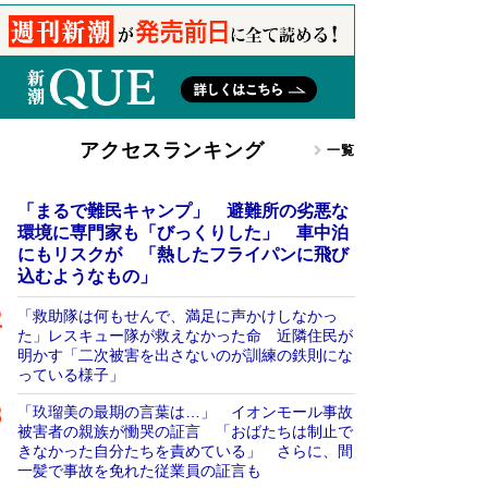
アクセスランキング
一覧
「まるで難民キャンプ」 避難所の劣悪な
環境に専門家も「びっくりした」 車中泊
にもリスクが 「熱したフライパンに飛び
込むようなもの」
「救助隊は何もせんで、満足に声かけしなかっ
た」レスキュー隊が救えなかった命 近隣住民が
明かす「二次被害を出さないのが訓練の鉄則にな
っている様子」
「玖瑠美の最期の言葉は…」 イオンモール事故
被害者の親族が慟哭の証言 「おばたちは制止で
きなかった自分たちを責めている」 さらに、間
一髪で事故を免れた従業員の証言も