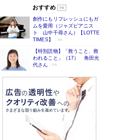
｢東大に入る子｣は、小学校入学前のお母さん次第
おすすめ
で決まっている 東大生に早生まれが少ない理由
は、ここにあった！
Book Bang
創作にもリフレッシュにもガ
坂本龍一「ステージ4」のガンとの闘病を語る
ムを愛用（ジャズピアニス
Book Bang
ト 山中千尋さん）【LOTTE
TIMES】
PR
【特別読物】「救うこと、救
われること」（17） 角田光
代さん
PR