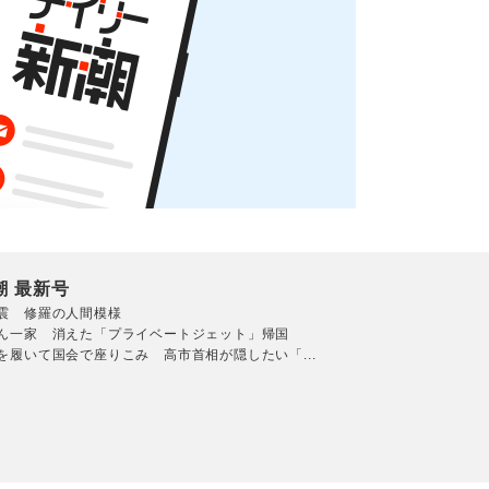
潮 最新号
震 修羅の人間模様
ん一家 消えた「プライベートジェット」帰国
を履いて国会で座りこみ 高市首相が隠したい「...