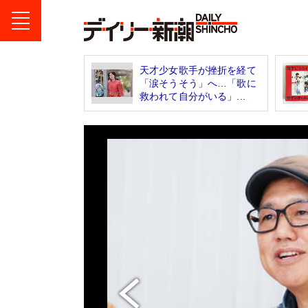
天才少女歌手が挫折を経て
「涙そうそう」へ…「歌に
救われて自分がいる」...