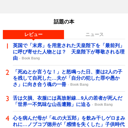
話題の本
レビュー
ニュース
英国で「末席」を用意された天皇陛下を「最前列」
に呼び寄せた人物とは？ 天皇陛下が尊敬される理
由
Book Bang
「死ぬとか言うな！」と怒鳴った日、妻は2人の子
を残して自死した…夫が「自分の犯した罪や愚か
さ」に向き合う魂の一冊
Book Bang
舌は欠損、衣服には高放射線…9人の若者が死んだ
「世界一不気味な山岳遭難」に迫る
Book Bang
心を病んだ母が「4Lの大五郎」を飲み干しゲロまみ
れに…ノブコブ徳井が「感情を失くした」子供時代