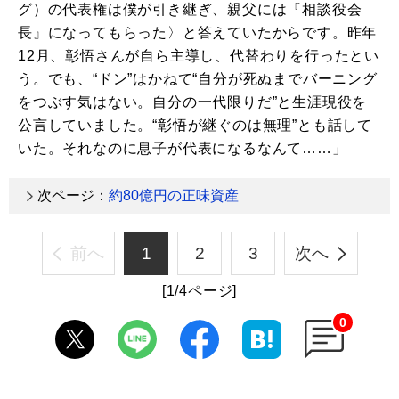
グ）の代表権は僕が引き継ぎ、親父には『相談役会
長』になってもらった〉と答えていたからです。昨年
12月、彰悟さんが自ら主導し、代替わりを行ったとい
う。でも、“ドン”はかねて“自分が死ぬまでバーニング
をつぶす気はない。自分の一代限りだ”と生涯現役を
公言していました。“彰悟が継ぐのは無理”とも話して
いた。それなのに息子が代表になるなんて……」
次ページ：
約80億円の正味資産
前へ
1
2
3
次へ
[1/4ページ]
0