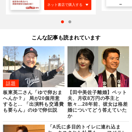
ネット書店で購入する
こんな記事も読まれています
話題
板東英二さん「ゆで卵おま
【田中美佐子離婚】ペット
へんか？」 局が20個用意
夫、月収8万円の亭主と
すると… 「出演料も交通費
散々…28年前、彼女は格差
も要らん」のゆで卵伝説
婚についてどう答えていた
か
「A氏に多目的トイレに連れ込ま