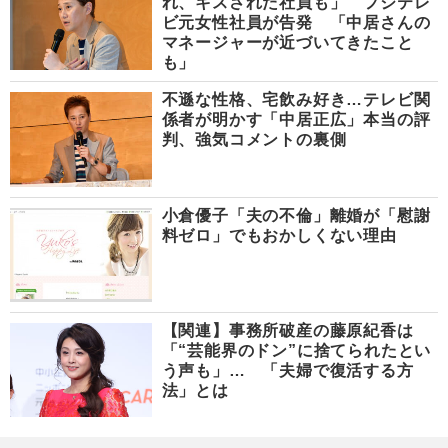
れ、キスされた社員も」 フジテレ
ビ元女性社員が告発 「中居さんの
マネージャーが近づいてきたこと
も」
不遜な性格、宅飲み好き…テレビ関
係者が明かす「中居正広」本当の評
判、強気コメントの裏側
小倉優子「夫の不倫」離婚が「慰謝
料ゼロ」でもおかしくない理由
【関連】事務所破産の藤原紀香は
「“芸能界のドン”に捨てられたとい
う声も」… 「夫婦で復活する方
法」とは