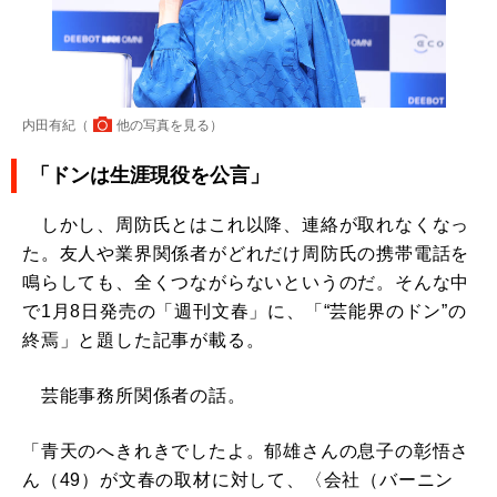
内田有紀（
他の写真を見る
）
「ドンは生涯現役を公言」
しかし、周防氏とはこれ以降、連絡が取れなくなっ
た。友人や業界関係者がどれだけ周防氏の携帯電話を
鳴らしても、全くつながらないというのだ。そんな中
で1月8日発売の「週刊文春」に、「“芸能界のドン”の
終焉」と題した記事が載る。
芸能事務所関係者の話。
「青天のへきれきでしたよ。郁雄さんの息子の彰悟さ
ん（49）が文春の取材に対して、〈会社（バーニン