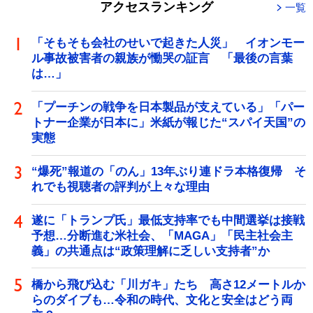
アクセスランキング
一覧
「そもそも会社のせいで起きた人災」 イオンモー
ル事故被害者の親族が慟哭の証言 「最後の言葉
は…」
「プーチンの戦争を日本製品が支えている」「パー
トナー企業が日本に」米紙が報じた“スパイ天国”の
実態
“爆死”報道の「のん」13年ぶり連ドラ本格復帰 そ
れでも視聴者の評判が上々な理由
遂に「トランプ氏」最低支持率でも中間選挙は接戦
予想…分断進む米社会、「MAGA」「民主社会主
義」の共通点は“政策理解に乏しい支持者”か
橋から飛び込む「川ガキ」たち 高さ12メートルか
らのダイブも…令和の時代、文化と安全はどう両