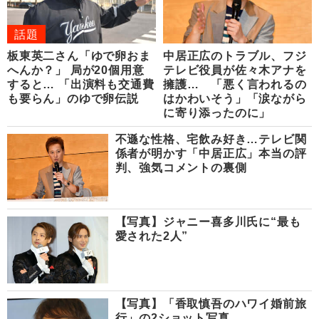
話題
板東英二さん「ゆで卵おま
中居正広のトラブル、フジ
へんか？」 局が20個用意
テレビ役員が佐々木アナを
すると… 「出演料も交通費
擁護… 「悪く言われるの
も要らん」のゆで卵伝説
はかわいそう」「涙ながら
に寄り添ったのに」
不遜な性格、宅飲み好き…テレビ関
係者が明かす「中居正広」本当の評
判、強気コメントの裏側
【写真】ジャニー喜多川氏に“最も
愛された2人”
【写真】「香取慎吾のハワイ婚前旅
行」の2ショット写真