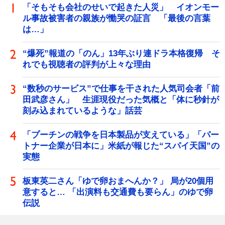
「そもそも会社のせいで起きた人災」 イオンモー
ル事故被害者の親族が慟哭の証言 「最後の言葉
は…」
“爆死”報道の「のん」13年ぶり連ドラ本格復帰 そ
れでも視聴者の評判が上々な理由
“数秒のサービス”で仕事を干された人気司会者「前
田武彦さん」 生涯現役だった気概と「体に秒針が
刻み込まれているような」話芸
「プーチンの戦争を日本製品が支えている」「パー
トナー企業が日本に」米紙が報じた“スパイ天国”の
実態
板東英二さん「ゆで卵おまへんか？」 局が20個用
意すると… 「出演料も交通費も要らん」のゆで卵
伝説