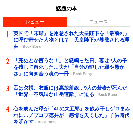
話題の本
レビュー
ニュース
英国で「末席」を用意された天皇陛下を「最前列」
に呼び寄せた人物とは？ 天皇陛下が尊敬される理
由
Book Bang
「死ぬとか言うな！」と怒鳴った日、妻は2人の子
を残して自死した…夫が「自分の犯した罪や愚か
さ」に向き合う魂の一冊
Book Bang
舌は欠損、衣服には高放射線…9人の若者が死んだ
「世界一不気味な山岳遭難」に迫る
Book Bang
心を病んだ母が「4Lの大五郎」を飲み干しゲロまみ
れに…ノブコブ徳井が「感情を失くした」子供時代
を明かす
Book Bang