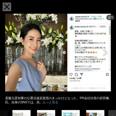
1/9
斎藤元彦知事の公選法違反疑惑のきっかけとなった、PR会社社長の折田楓
氏。自身のSNSでは、高…
もっと見る