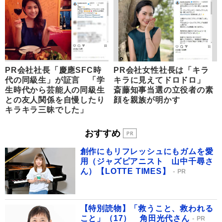
PR会社社長「慶應SFC時
PR会社女性社長は「キラ
代の同級生」が証言 「学
キラに見えてドロドロ」
生時代から芸能人の同級生
斎藤知事当選の立役者の素
との友人関係を自慢したり
顔を親族が明かす
キラキラ三昧でした」
おすすめ
創作にもリフレッシュにもガムを愛
用（ジャズピアニスト 山中千尋さ
ん）【LOTTE TIMES】
PR
【特別読物】「救うこと、救われる
こと」（17） 角田光代さん
PR