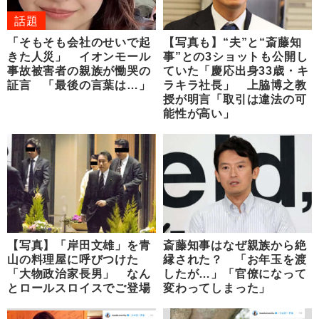
話題
「そもそも会社のせいで起
【写真も】“夫”と“斎藤知
きた人災」 イオンモール
事”との3ショットも公開し
事故被害者の親族が慟哭の
ていた「慶応出身33歳・キ
証言 「最後の言葉は…」
ラキラ社長」 上脇博之教
授が明言「取引は違法の可
能性が高い」
【写真】「岸田文雄」を青
斎藤知事はなぜ親族から絶
山の料理屋に呼びつけた
縁された？ 「お年玉を渡
「大物政治家長男」 なん
したが…」「官僚になって
とロールスロイスでご登場
変わってしまった」