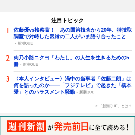
注目トピック
佐藤優vs検察官！ あの国策捜査から20年、特捜取
調室で対峙した因縁の二人がいま語り合ったこと
新潮QUE
肉乃小路ニクヨ「わたし」の人生を生きるための5
冊
新潮QUE
〈本人インタビュー〉渦中の当事者「佐藤二朗」は
何を語ったのか――「フジテレビ」で起きた「橋本
愛」とのハラスメント騒動
新潮QUE
「新潮QUE」とは？