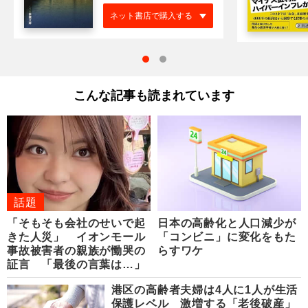
ネット書店で購入する
こんな記事も読まれています
話題
「そもそも会社のせいで起
日本の高齢化と人口減少が
きた人災」 イオンモール
「コンビニ」に変化をもた
事故被害者の親族が慟哭の
らすワケ
証言 「最後の言葉は…」
港区の高齢者夫婦は4人に1人が生活
保護レベル 激増する「老後破産」