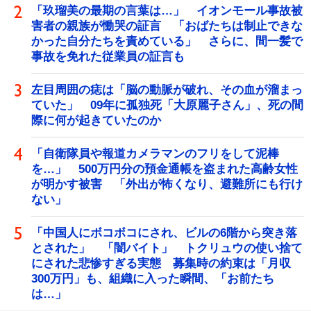
「玖瑠美の最期の言葉は…」 イオンモール事故被
害者の親族が慟哭の証言 「おばたちは制止できな
かった自分たちを責めている」 さらに、間一髪で
事故を免れた従業員の証言も
左目周囲の痣は「脳の動脈が破れ、その血が溜まっ
ていた」 09年に孤独死「大原麗子さん」、死の間
際に何が起きていたのか
「自衛隊員や報道カメラマンのフリをして泥棒
を…」 500万円分の預金通帳を盗まれた高齢女性
が明かす被害 「外出が怖くなり、避難所にも行け
ない」
「中国人にボコボコにされ、ビルの6階から突き落
とされた」 「闇バイト」 トクリュウの使い捨て
にされた悲惨すぎる実態 募集時の約束は「月収
300万円」も、組織に入った瞬間、「お前たち
は…」