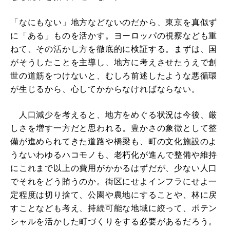
「なにもない」地方などないのだから、東京を真似ず
に「ある」ものを活かす。ヨーロッパの視察なども重
ねて、その活かし方を徹底的に検証する。まずは、国
がそうしたことを主導し、地方に考えさせたうえで創
世の道筋をつけないと、むしろ前述したような悪循環
が生じるから、心してかからなければならない。
人口減少を考えると、地方をめぐる状況は今後、厳
しさを増す一方だと思われる。豊かさの象徴として整
備が進められてきた道路や橋梁も、町の文化施設のよ
うないわゆるハコモノも、老朽化が進んで整備や維持
にこれまで以上の費用がかかるはずだが、少ない人口
でそれをどう賄うのか。街区にせよインフラにせよ一
定程度は切り捨て、公園や農地にすることや、林に戻
すことなども考え、持続可能な地域に絞って、ポテン
シャルを活かした町づくりをする必要があるだろう。