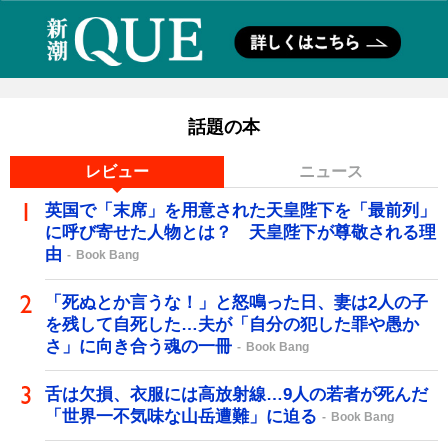
話題の本
レビュー
ニュース
英国で「末席」を用意された天皇陛下を「最前列」
に呼び寄せた人物とは？ 天皇陛下が尊敬される理
由
Book Bang
「死ぬとか言うな！」と怒鳴った日、妻は2人の子
を残して自死した…夫が「自分の犯した罪や愚か
さ」に向き合う魂の一冊
Book Bang
舌は欠損、衣服には高放射線…9人の若者が死んだ
「世界一不気味な山岳遭難」に迫る
Book Bang