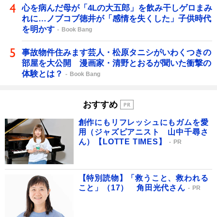
心を病んだ母が「4Lの大五郎」を飲み干しゲロまみ
れに…ノブコブ徳井が「感情を失くした」子供時代
を明かす
Book Bang
事故物件住みます芸人・松原タニシがいわくつきの
部屋を大公開 漫画家・清野とおるが聞いた衝撃の
体験とは？
Book Bang
おすすめ
創作にもリフレッシュにもガムを愛
用（ジャズピアニスト 山中千尋さ
ん）【LOTTE TIMES】
PR
【特別読物】「救うこと、救われる
こと」（17） 角田光代さん
PR