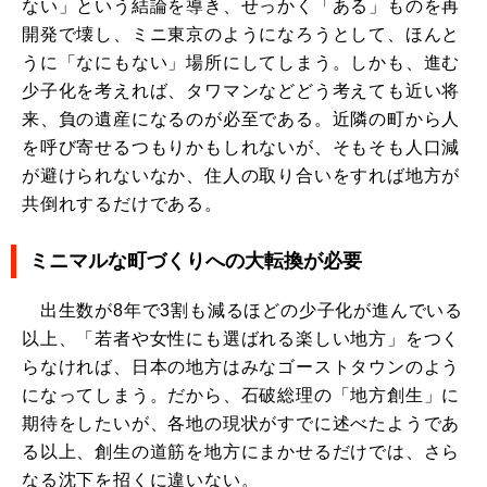
ない」という結論を導き、せっかく「ある」ものを再
開発で壊し、ミニ東京のようになろうとして、ほんと
うに「なにもない」場所にしてしまう。しかも、進む
少子化を考えれば、タワマンなどどう考えても近い将
来、負の遺産になるのが必至である。近隣の町から人
を呼び寄せるつもりかもしれないが、そもそも人口減
が避けられないなか、住人の取り合いをすれば地方が
共倒れするだけである。
ミニマルな町づくりへの大転換が必要
出生数が8年で3割も減るほどの少子化が進んでいる
以上、「若者や女性にも選ばれる楽しい地方」をつく
らなければ、日本の地方はみなゴーストタウンのよう
になってしまう。だから、石破総理の「地方創生」に
期待をしたいが、各地の現状がすでに述べたようであ
る以上、創生の道筋を地方にまかせるだけでは、さら
なる沈下を招くに違いない。