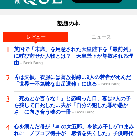
話題の本
レビュー
ニュース
英国で「末席」を用意された天皇陛下を「最前列」
に呼び寄せた人物とは？ 天皇陛下が尊敬される理
由
Book Bang
舌は欠損、衣服には高放射線…9人の若者が死んだ
「世界一不気味な山岳遭難」に迫る
Book Bang
「死ぬとか言うな！」と怒鳴った日、妻は2人の子
を残して自死した…夫が「自分の犯した罪や愚か
さ」に向き合う魂の一冊
Book Bang
心を病んだ母が「4Lの大五郎」を飲み干しゲロまみ
れに…ノブコブ徳井が「感情を失くした」子供時代