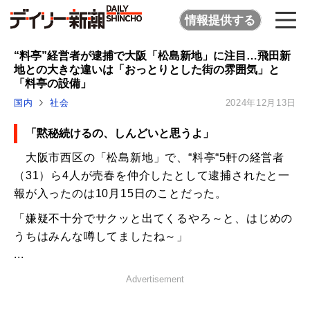
情報提供する
“料亭”経営者が逮捕で大阪「松島新地」に注目…飛田新
地との大きな違いは「おっとりとした街の雰囲気」と
「料亭の設備」
国内
社会
2024年12月13日
「黙秘続けるの、しんどいと思うよ」
大阪市西区の「松島新地」で、“料亭“5軒の経営者
（31）ら4人が売春を仲介したとして逮捕されたと一
報が入ったのは10月15日のことだった。
「嫌疑不十分でサクッと出てくるやろ～と、はじめの
うちはみんな噂してましたね～」
...
Advertisement