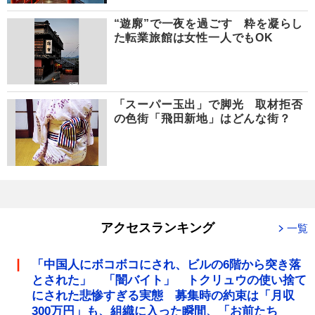
“遊廓”で一夜を過ごす 粋を凝らし
た転業旅館は女性一人でもOK
「スーパー玉出」で脚光 取材拒否
の色街「飛田新地」はどんな街？
アクセスランキング
一覧
「中国人にボコボコにされ、ビルの6階から突き落
とされた」 「闇バイト」 トクリュウの使い捨て
にされた悲惨すぎる実態 募集時の約束は「月収
300万円」も、組織に入った瞬間、「お前たち