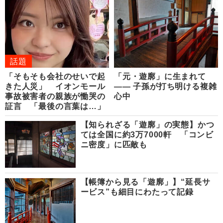
話題
「そもそも会社のせいで起
「元・遊廓」に生まれて
きた人災」 イオンモール
―― 子孫が打ち明ける複雑
事故被害者の親族が慟哭の
心中
証言 「最後の言葉は…」
【知られざる「遊廓」の実態】かつ
ては全国に約3万7000軒 「コンビ
ニ密度」に匹敵も
【帳簿から見る「遊廓」】“延長サ
ービス”も細目にわたって記録