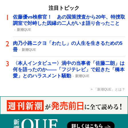
注目トピック
佐藤優vs検察官！ あの国策捜査から20年、特捜取
調室で対峙した因縁の二人がいま語り合ったこと
新潮QUE
肉乃小路ニクヨ「わたし」の人生を生きるための5
冊
新潮QUE
〈本人インタビュー〉渦中の当事者「佐藤二朗」は
何を語ったのか――「フジテレビ」で起きた「橋本
愛」とのハラスメント騒動
新潮QUE
「新潮QUE」とは？