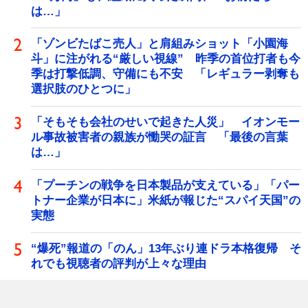
は…」
「ゾンビたばこ売人」と肩組みショット「小園海
斗」に注がれる“厳しい視線” 昨季の首位打者も今
季は打撃低調、守備にも不安 「レギュラー剥奪も
選択肢のひとつに」
「そもそも会社のせいで起きた人災」 イオンモー
ル事故被害者の親族が慟哭の証言 「最後の言葉
は…」
「プーチンの戦争を日本製品が支えている」「パー
トナー企業が日本に」米紙が報じた“スパイ天国”の
実態
“爆死”報道の「のん」13年ぶり連ドラ本格復帰 そ
れでも視聴者の評判が上々な理由