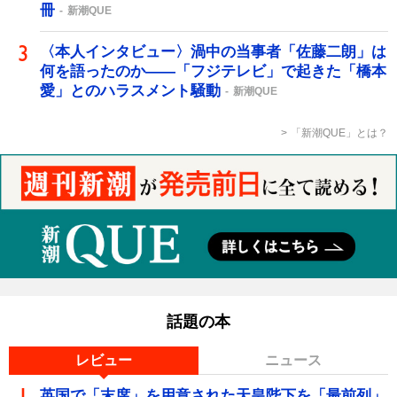
冊
新潮QUE
〈本人インタビュー〉渦中の当事者「佐藤二朗」は
何を語ったのか――「フジテレビ」で起きた「橋本
愛」とのハラスメント騒動
新潮QUE
「新潮QUE」とは？
話題の本
レビュー
ニュース
英国で「末席」を用意された天皇陛下を「最前列」