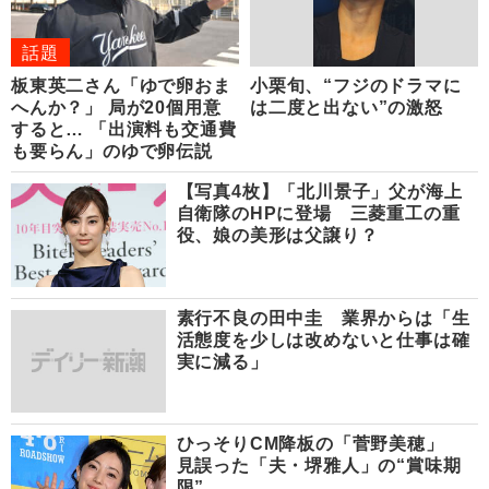
話題
板東英二さん「ゆで卵おま
小栗旬、“フジのドラマに
へんか？」 局が20個用意
は二度と出ない”の激怒
すると… 「出演料も交通費
も要らん」のゆで卵伝説
【写真4枚】「北川景子」父が海上
自衛隊のHPに登場 三菱重工の重
役、娘の美形は父譲り？
素行不良の田中圭 業界からは「生
活態度を少しは改めないと仕事は確
実に減る」
ひっそりCM降板の「菅野美穂」
見誤った「夫・堺雅人」の“賞味期
限”