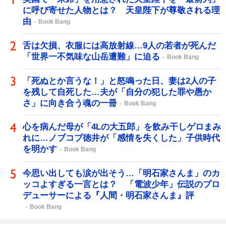
に呼び寄せた人物とは？ 天皇陛下が尊敬される理
由
Book Bang
舌は欠損、衣服には高放射線…9人の若者が死んだ
「世界一不気味な山岳遭難」に迫る
Book Bang
「死ぬとか言うな！」と怒鳴った日、妻は2人の子
を残して自死した…夫が「自分の犯した罪や愚か
さ」に向き合う魂の一冊
Book Bang
心を病んだ母が「4Lの大五郎」を飲み干しゲロまみ
れに…ノブコブ徳井が「感情を失くした」子供時代
を明かす
Book Bang
今思い出しても涙が出そう…「明石家さんま」のカ
ッコよすぎる一言とは？ 「電波少年」伝説のプロ
デューサーによる『人間・明石家さんま』評
Book Bang