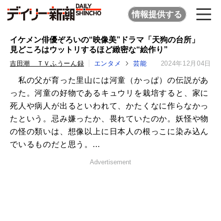
情報提供する
イケメン俳優ぞろいの“映像美”ドラマ「天狗の台所」
見どころはウットリするほど緻密な“絵作り”
吉田潮 ＴＶふうーん録
エンタメ
芸能
2024年12月04日
私の父が育った里山には河童（かっぱ）の伝説があ
った。河童の好物であるキュウリを栽培すると、家に
死人や病人が出るといわれて、かたくなに作らなかっ
たという。忌み嫌ったか、畏れていたのか。妖怪や物
の怪の類いは、想像以上に日本人の根っこに染み込ん
でいるものだと思う。...
Advertisement