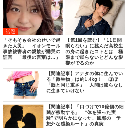
話題
「そもそも会社のせいで起
【第1回を読む】「11日間
きた人災」 イオンモール
眠らない」に挑んだ高校生
事故被害者の親族が慟哭の
の身に起きたコトとは 極
証言 「最後の言葉は…」
限まで眠らないとどんな影
響がでるのか
【関連記事】アナタの体に住んでい
る「微生物」は約1.4kg！ ほぼ
「脳と同じ重さ」 人間は彼らなし
に生きていけない
【関連記事】「口づけで10億個の細
菌が移動する」 “体を張った実
験”で明らかになった、風邪の「予
想外な感染ルート」の真実