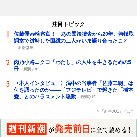
注目トピック
佐藤優vs検察官！ あの国策捜査から20年、特捜取
調室で対峙した因縁の二人がいま語り合ったこと
新潮QUE
肉乃小路ニクヨ「わたし」の人生を生きるための5
冊
新潮QUE
〈本人インタビュー〉渦中の当事者「佐藤二朗」は
何を語ったのか――「フジテレビ」で起きた「橋本
愛」とのハラスメント騒動
新潮QUE
「新潮QUE」とは？