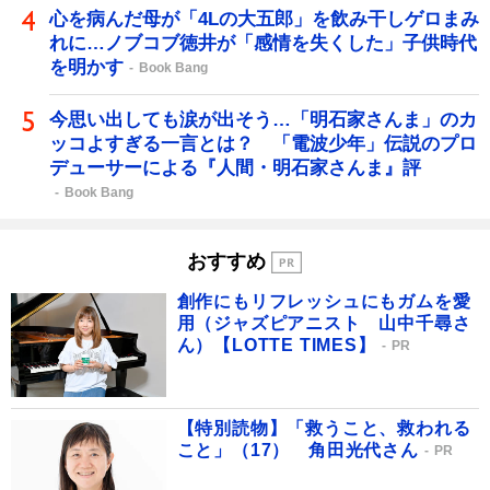
心を病んだ母が「4Lの大五郎」を飲み干しゲロまみ
れに…ノブコブ徳井が「感情を失くした」子供時代
を明かす
Book Bang
今思い出しても涙が出そう…「明石家さんま」のカ
ッコよすぎる一言とは？ 「電波少年」伝説のプロ
デューサーによる『人間・明石家さんま』評
Book Bang
おすすめ
創作にもリフレッシュにもガムを愛
用（ジャズピアニスト 山中千尋さ
ん）【LOTTE TIMES】
PR
【特別読物】「救うこと、救われる
こと」（17） 角田光代さん
PR