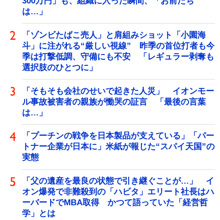
300万円」も、組織に入った瞬間、「お前たち
は…」
「ゾンビたばこ売人」と肩組みショット「小園海
斗」に注がれる“厳しい視線” 昨季の首位打者も今
季は打撃低調、守備にも不安 「レギュラー剥奪も
選択肢のひとつに」
「そもそも会社のせいで起きた人災」 イオンモー
ル事故被害者の親族が慟哭の証言 「最後の言葉
は…」
「プーチンの戦争を日本製品が支えている」「パー
トナー企業が日本に」米紙が報じた“スパイ天国”の
実態
「父の遺産を最良の状態で引き継ぐことが…」 イ
オン爆発で非難殺到の「ハビタ」エリート社長はハ
ーバードでMBA取得 かつて語っていた「経営哲
学」とは