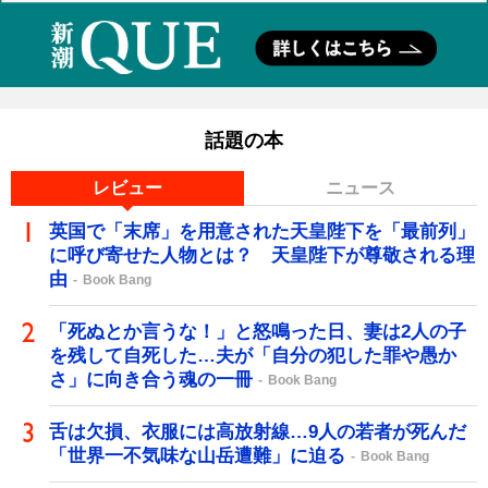
話題の本
レビュー
ニュース
英国で「末席」を用意された天皇陛下を「最前列」
に呼び寄せた人物とは？ 天皇陛下が尊敬される理
由
Book Bang
「死ぬとか言うな！」と怒鳴った日、妻は2人の子
を残して自死した…夫が「自分の犯した罪や愚か
さ」に向き合う魂の一冊
Book Bang
舌は欠損、衣服には高放射線…9人の若者が死んだ
「世界一不気味な山岳遭難」に迫る
Book Bang