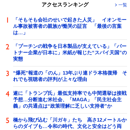
アクセスランキング
一覧
「そもそも会社のせいで起きた人災」 イオンモー
ル事故被害者の親族が慟哭の証言 「最後の言葉
は…」
「プーチンの戦争を日本製品が支えている」「パー
トナー企業が日本に」米紙が報じた“スパイ天国”の
実態
“爆死”報道の「のん」13年ぶり連ドラ本格復帰 そ
れでも視聴者の評判が上々な理由
遂に「トランプ氏」最低支持率でも中間選挙は接戦
予想…分断進む米社会、「MAGA」「民主社会主
義」の共通点は“政策理解に乏しい支持者”か
橋から飛び込む「川ガキ」たち 高さ12メートルか
らのダイブも…令和の時代、文化と安全はどう両