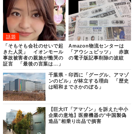
話題
「そもそも会社のせいで起
Amazon物流センターは
きた人災」 イオンモール
「アウシュビッツ」 赤旗
事故被害者の親族が慟哭の
の電子版記事削除の波紋
証言 「最後の言葉は…」
千葉県・印西に「グーグル、アマゾ
ンのビル」が林立する理由 「歴史
は昭和までさかのぼる」
【巨大IT「アマゾン」を訴えた中小
企業の意地】医療機器の“中国製偽
造品”相乗り出品で損害