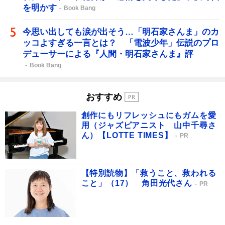
を明かす
Book Bang
今思い出しても涙が出そう…「明石家さんま」のカ
ッコよすぎる一言とは？ 「電波少年」伝説のプロ
デューサーによる『人間・明石家さんま』評
Book Bang
おすすめ
創作にもリフレッシュにもガムを愛
用（ジャズピアニスト 山中千尋さ
ん）【LOTTE TIMES】
PR
【特別読物】「救うこと、救われる
こと」（17） 角田光代さん
PR