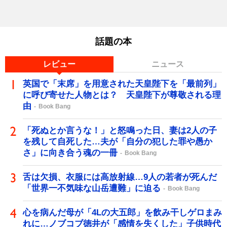
話題の本
レビュー
ニュース
英国で「末席」を用意された天皇陛下を「最前列」
に呼び寄せた人物とは？ 天皇陛下が尊敬される理
由
Book Bang
「死ぬとか言うな！」と怒鳴った日、妻は2人の子
を残して自死した…夫が「自分の犯した罪や愚か
さ」に向き合う魂の一冊
Book Bang
舌は欠損、衣服には高放射線…9人の若者が死んだ
「世界一不気味な山岳遭難」に迫る
Book Bang
心を病んだ母が「4Lの大五郎」を飲み干しゲロまみ
れに…ノブコブ徳井が「感情を失くした」子供時代