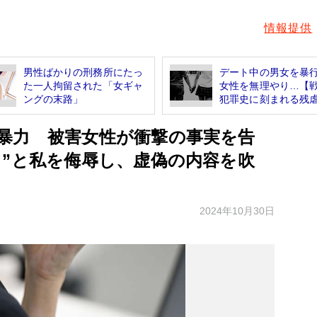
情報提供
男性ばかりの刑務所にたっ
デート中の男女を暴
た一人拘留された「女ギャ
女性を無理やり…【
ングの末路」
犯罪史に刻まれる残虐.
暴力 被害女性が衝撃の事実を告
て”と私を侮辱し、虚偽の内容を吹
2024年10月30日