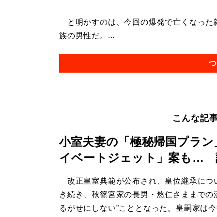
と明かすのは、今回の爆発で亡くなった雑
族の男性だ。...
つ
こんな記
小室夫妻の「極秘帰国プラン
イベートジェット」案も… 
改正皇室典範が公布され、皇位継承につ
き続き、秋篠宮家の長男・悠仁さままでの
るがせにしない”こととなった。皇嗣家は