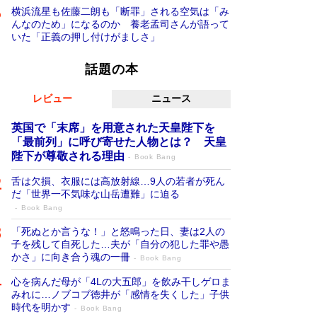
横浜流星も佐藤二朗も「断罪」される空気は「み
んなのため」になるのか 養老孟司さんが語って
いた「正義の押し付けがましさ」
話題の本
レビュー
ニュース
英国で「末席」を用意された天皇陛下を
「最前列」に呼び寄せた人物とは？ 天皇
陛下が尊敬される理由
Book Bang
舌は欠損、衣服には高放射線…9人の若者が死ん
だ「世界一不気味な山岳遭難」に迫る
Book Bang
「死ぬとか言うな！」と怒鳴った日、妻は2人の
子を残して自死した…夫が「自分の犯した罪や愚
かさ」に向き合う魂の一冊
Book Bang
心を病んだ母が「4Lの大五郎」を飲み干しゲロま
みれに…ノブコブ徳井が「感情を失くした」子供
時代を明かす
Book Bang