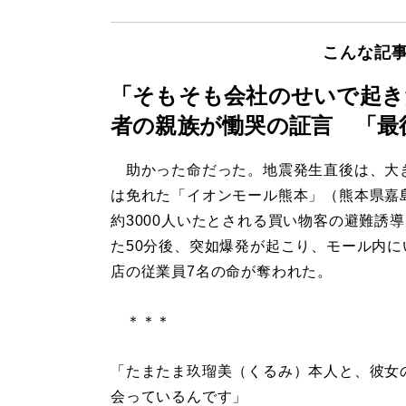
こんな記
「そもそも会社のせいで起き
者の親族が慟哭の証言 「最
助かった命だった。地震発生直後は、大
は免れた「イオンモール熊本」（熊本県嘉
約3000人いたとされる買い物客の避難誘
た50分後、突如爆発が起こり、モール内に
店の従業員7名の命が奪われた。
＊＊＊
「たまたま玖瑠美（くるみ）本人と、彼女
会っているんです」