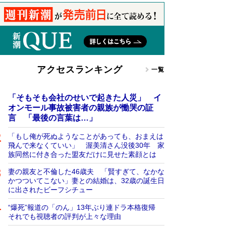
アクセスランキング
一覧
「そもそも会社のせいで起きた人災」 イ
オンモール事故被害者の親族が慟哭の証
言 「最後の言葉は…」
「もし俺が死ぬようなことがあっても、おまえは
飛んで来なくていい」 渥美清さん没後30年 家
族同然に付き合った盟友だけに見せた素顔とは
妻の親友と不倫した46歳夫 「賢すぎて、なかな
かつついてこない」妻との結婚は、32歳の誕生日
に出されたビーフシチュー
“爆死”報道の「のん」13年ぶり連ドラ本格復帰
それでも視聴者の評判が上々な理由