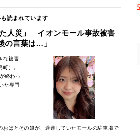
事も読まれています
た人災」 イオンモール事故被害
後の言葉は…」
きな被害
島町）。
導が終わっ
いた専門
のおばとその娘が、避難していたモールの駐車場で