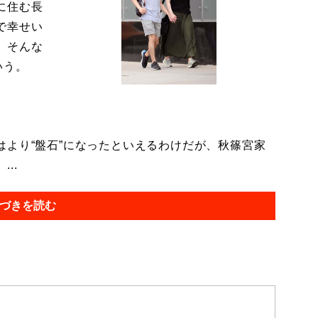
に住む長
で幸せい
。そんな
いう。
より“盤石”になったといえるわけだが、秋篠宮家
..
づきを読む