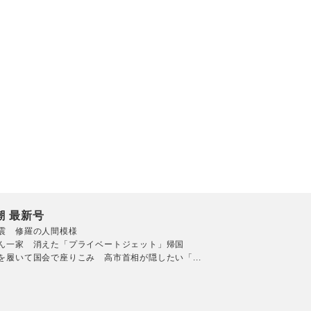
潮 最新号
震 修羅の人間模様
ん一家 消えた「プライベートジェット」帰国
を履いて国会で座りこみ 高市首相が隠したい「...