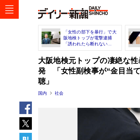
「女性の部下を暴行」で大
阪地検トップが電撃逮捕
「誘われたら断れない...
大阪地検元トップの凄絶な性
発 「女性副検事が“金目当
聴」
国内
社会