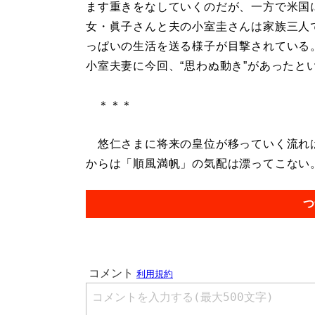
ます重きをなしていくのだが、一方で米国
女・眞子さんと夫の小室圭さんは家族三人
っぱいの生活を送る様子が目撃されている
小室夫妻に今回、“思わぬ動き”があったと
＊＊＊
悠仁さまに将来の皇位が移っていく流れは
からは「順風満帆」の気配は漂ってこない。.
つ