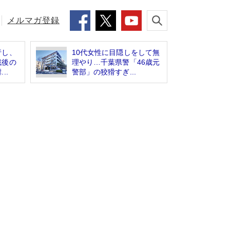
メルマガ登録
行し、
10代女性に目隠しをして無
戦後の
理やり…千葉県警「46歳元
..
警部」の狡猾すぎ...