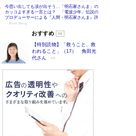
今思い出しても涙が出そう…「明石家さんま」の
カッコよすぎる一言とは？ 「電波少年」伝説の
プロデューサーによる『人間・明石家さんま』評
Book Bang
「宇宙兄弟」最終46巻がベストセラー1
おすすめ
位 宇宙開発への関心を押し上げた18年の
【特別読物】「救うこと、救
物語に幕 特装版には「宇宙で描かれたマ
われること」（17） 角田光
ンガ」も収録
Book Bang
代さん
PR
美輪明宏 晩年の回答を集めた『ほほえんで生き
るための人生相談』がランクイン［エンターテイ
メントベストセラー］
Book Bang
「『火垂るの墓』は、大嘘である」原作者が抱き
続けた“自責の念”とは…「自己憐憫は描きたくな
い」監督が徹底的にこだわったこと（後編） #
戦争の記憶
Book Bang
入社10年目にして最下位の営業がトップに大逆
転 上司の“意外な一言”から生まれた「雑談のテ
クニック」とは
Book Bang
皇室はなぜ世界から尊敬されているのか？ 「天