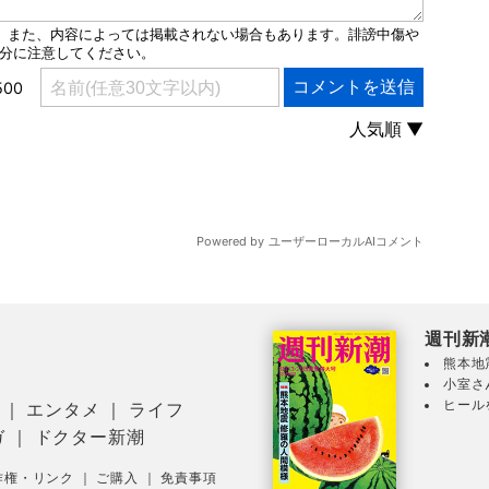
週刊新
熊本地
小室さ
ヒール
｜
エンタメ
｜
ライフ
ガ
｜
ドクター新潮
作権・リンク
｜
ご購入
｜
免責事項