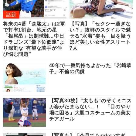
話題
将来の4番「森駿太」は2軍
【写真】「セクシー過ぎな
で打率1割台、地元の星
い？」抜群のスタイルで魅
「根尾昂」は制球難…中日
せる“水着”姿も 目を疑う
ドラゴンズ“最下位低迷”よ
ほど美しい女性アスリート
り深刻な“有望な若手が伸
7人
び悩む問題”
40年で一番気持ちよかった「岩崎恭
子」不倫の代償
【写真30枚】“太もも”のぞくミニス
カ姿がたまらない…！ 「目のやり
場に困る」大胆コスチュームの美女
チアガール
【写真も】「今見てもかわいすぎ