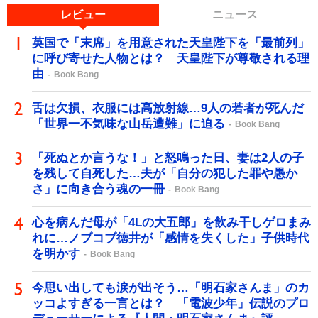
レビュー
ニュース
英国で「末席」を用意された天皇陛下を「最前列」
に呼び寄せた人物とは？ 天皇陛下が尊敬される理
由
Book Bang
舌は欠損、衣服には高放射線…9人の若者が死んだ
「世界一不気味な山岳遭難」に迫る
Book Bang
「死ぬとか言うな！」と怒鳴った日、妻は2人の子
を残して自死した…夫が「自分の犯した罪や愚か
さ」に向き合う魂の一冊
Book Bang
心を病んだ母が「4Lの大五郎」を飲み干しゲロまみ
れに…ノブコブ徳井が「感情を失くした」子供時代
を明かす
Book Bang
今思い出しても涙が出そう…「明石家さんま」のカ
ッコよすぎる一言とは？ 「電波少年」伝説のプロ