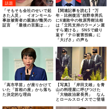
話題
「そもそも会社のせいで起
【関連記事を読む】“万
きた人災」 イオンモール
年・比例復活”枝野幸男氏
事故被害者の親族が慟哭の
に6連敗中の牧原秀樹法相
証言 「最後の言葉は…」
は「立民支持のラーメン屋
すら避ける」 SNSで繰り
返す「テロ被害投稿」に
「大げさ」の声も
「高市早苗」が座りかけて
【写真】「岸田文雄」を青
いた「首相の座」から落ち
山の料理屋に呼びつけた
た決定的な理由
「大物政治家長男」 なん
とロールスロイスでご登場