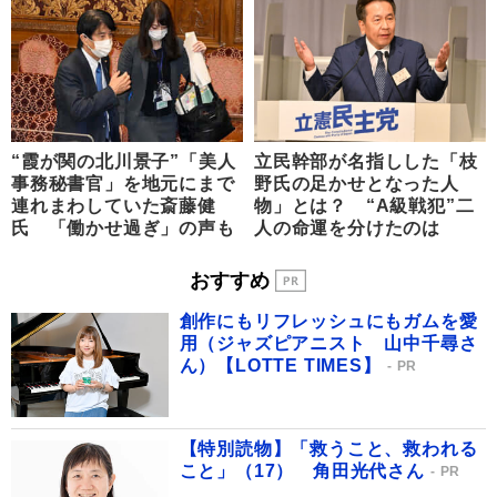
“霞が関の北川景子”「美人
立民幹部が名指しした「枝
事務秘書官」を地元にまで
野氏の足かせとなった人
連れまわしていた斎藤健
物」とは？ “A級戦犯”二
氏 「働かせ過ぎ」の声も
人の命運を分けたのは
おすすめ
創作にもリフレッシュにもガムを愛
用（ジャズピアニスト 山中千尋さ
ん）【LOTTE TIMES】
PR
【特別読物】「救うこと、救われる
こと」（17） 角田光代さん
PR