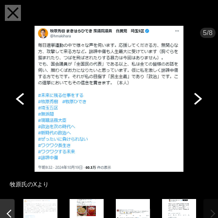
5/8
牧原氏のXより