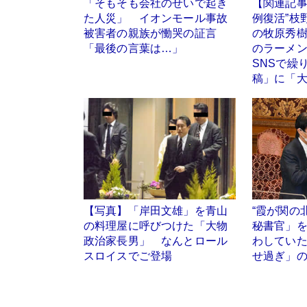
「そもそも会社のせいで起き
【関連記事
た人災」 イオンモール事故
例復活”枝
被害者の親族が慟哭の証言
の牧原秀
「最後の言葉は…」
のラーメ
SNSで繰
稿」に「
【写真】「岸田文雄」を青山
“霞が関の
の料理屋に呼びつけた「大物
秘書官」
政治家長男」 なんとロール
わしてい
スロイスでご登場
せ過ぎ」