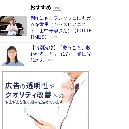
開発への関心を押し上げた18年の物語に幕 特装
おすすめ
版には「宇宙で描かれたマンガ」も収録
Book Bang
創作にもリフレッシュにもガ
友近氏、絶賛！ 鎌倉を舞台に、孤独を抱えた
ムを愛用（ジャズピアニス
人々が新たな一歩を踏み出す連作短篇集『海のほ
ト 山中千尋さん）【LOTTE
とりのプラネット』試し読み
Book Bang
TIMES】
PR
【特別読物】「救うこと、救
われること」（17） 角田光
代さん
PR