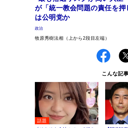
が「統一教会問題の責任を押
は公明党か
政治
牧原秀樹法相（上から2段目左端）
こんな記
話題