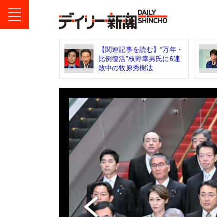
【関連記事を読む】“万年・
比例復活”枝野幸男氏に6連
敗中の牧原秀樹法...