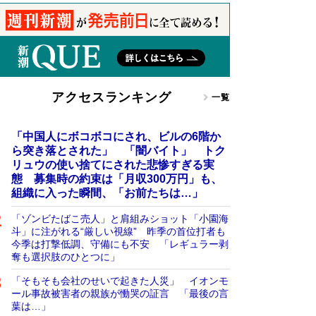
アクセスランキング
一覧
「中国人にボコボコにされ、ビルの6階か
ら突き落とされた」 「闇バイト」 トク
リュウの使い捨てにされた悲惨すぎる実
態 募集時の約束は「月収300万円」も、
組織に入った瞬間、「お前たちは…」
「ゾンビたばこ売人」と肩組みショット「小園海
斗」に注がれる“厳しい視線” 昨季の首位打者も
今季は打撃低調、守備にも不安 「レギュラー剥
奪も選択肢のひとつに」
「そもそも会社のせいで起きた人災」 イオンモ
ール事故被害者の親族が慟哭の証言 「最後の言
葉は…」