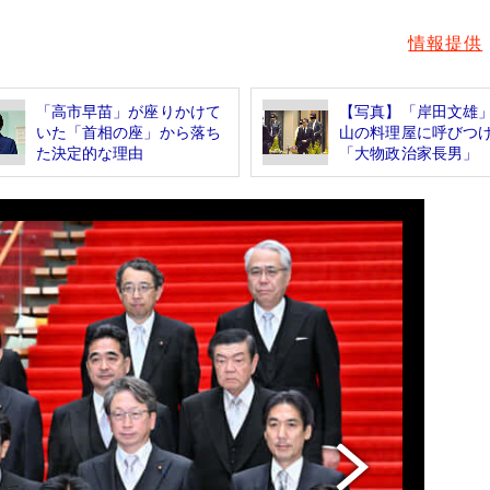
情報提供
「高市早苗」が座りかけて
【写真】「岸田文雄
いた「首相の座」から落ち
山の料理屋に呼びつ
た決定的な理由
「大物政治家長男」 な