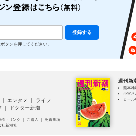
録ボタンを押してください。
週刊新
熊本地
小室さ
ヒール
｜
エンタメ
｜
ライフ
ガ
｜
ドクター新潮
作権・リンク
｜
ご購入
｜
免責事項
会社新潮社