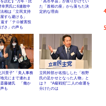
を読む】“万年・比
「高市早苗」が座りかけてい
野幸男氏に6連敗中
た「首相の座」から落ちた決
樹法相は「立民支持
定的な理由
ン屋すら避ける」
り返す「テロ被害投
大げさ」の声も
北川景子”「美人事務
立民幹部が名指しした「枝野
を地元にまで連れま
氏の足かせとなった人物」と
た斎藤健氏 「働か
は？ “A級戦犯”二人の命運を
の声も
分けたのは