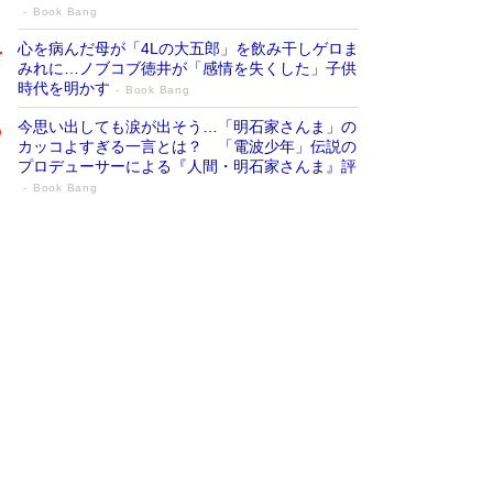
Book Bang
心を病んだ母が「4Lの大五郎」を飲み干しゲロま
みれに…ノブコブ徳井が「感情を失くした」子供
時代を明かす
Book Bang
今思い出しても涙が出そう…「明石家さんま」の
カッコよすぎる一言とは？ 「電波少年」伝説の
プロデューサーによる『人間・明石家さんま』評
Book Bang
「『火垂るの墓』は、大嘘である」原作者
が抱き続けた“自責の念”とは…「自己憐憫
は描きたくない」監督が徹底的にこだわっ
たこと（後編） #戦争の記憶
Book Bang
「叱って伸びるやつは、褒めたらもっと伸びる」
俳優・高嶋政伸が家族に教わった“人を育てるコ
ツ”…芸への考え方を明かす
Book Bang
美輪明宏 晩年の回答を集めた『ほほえんで生き
るための人生相談』がランクイン［エンターテイ
メントベストセラー］
Book Bang
「宇宙兄弟」最終46巻がベストセラー1位 宇宙