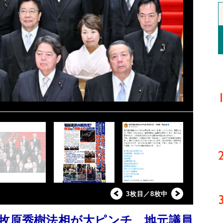
3枚目／8枚中
”牧原秀樹法相が大ピンチ 地元議員