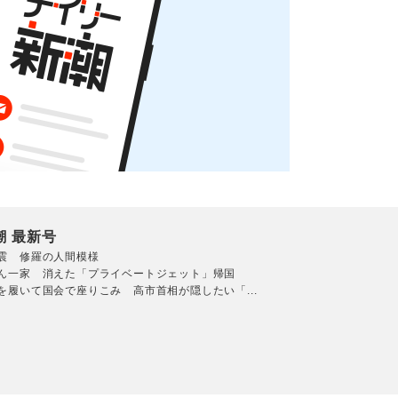
潮 最新号
震 修羅の人間模様
ん一家 消えた「プライベートジェット」帰国
を履いて国会で座りこみ 高市首相が隠したい「...