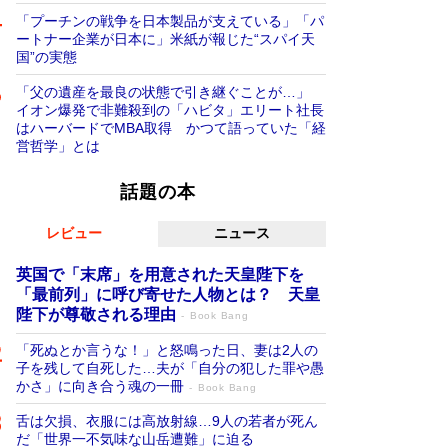
「プーチンの戦争を日本製品が支えている」「パ
ートナー企業が日本に」米紙が報じた“スパイ天
国”の実態
「父の遺産を最良の状態で引き継ぐことが…」
イオン爆発で非難殺到の「ハビタ」エリート社長
はハーバードでMBA取得 かつて語っていた「経
営哲学」とは
話題の本
レビュー
ニュース
英国で「末席」を用意された天皇陛下を
「最前列」に呼び寄せた人物とは？ 天皇
陛下が尊敬される理由
Book Bang
「死ぬとか言うな！」と怒鳴った日、妻は2人の
子を残して自死した…夫が「自分の犯した罪や愚
かさ」に向き合う魂の一冊
Book Bang
舌は欠損、衣服には高放射線…9人の若者が死ん
だ「世界一不気味な山岳遭難」に迫る