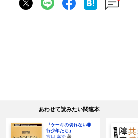
あわせて読みたい関連本
『ケーキの切れない非
行少年たち』
宮口 幸治
著