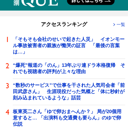
アクセスランキング
一覧
「そもそも会社のせいで起きた人災」 イオンモー
ル事故被害者の親族が慟哭の証言 「最後の言葉
は…」
“爆死”報道の「のん」13年ぶり連ドラ本格復帰 そ
れでも視聴者の評判が上々な理由
“数秒のサービス”で仕事を干された人気司会者「前
田武彦さん」 生涯現役だった気概と「体に秒針が
刻み込まれているような」話芸
板東英二さん「ゆで卵おまへんか？」 局が20個用
意すると… 「出演料も交通費も要らん」のゆで卵
伝説