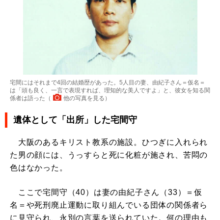
宅間にはそれまで4回の結婚歴があった。5人目の妻、由紀子さん＝仮名＝
は「頭も良く、一言で表現すれば、理知的な美人ですよ」と、彼女を知る関
係者は語った（
他の写真を見る
）
遺体として「出所」した宅間守
大阪のあるキリスト教系の施設。ひつぎに入れられ
た男の顔には、うっすらと死に化粧が施され、苦悶の
色はなかった。
ここで宅間守（40）は妻の由紀子さん（33）＝仮
名＝や死刑廃止運動に取り組んでいる団体の関係者ら
に見守られ、永別の言葉を送られていた。何の理由も