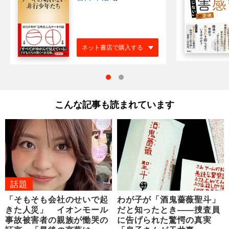
ネット書店で購入する
こんな記事も読まれています
話題
「そもそも会社のせいで起
わが子が「酒鬼薔薇聖斗」
きた人災」 イオンモール
だと知ったとき――捜査員
事故被害者の親族が慟哭の
に告げられた驚愕の真実