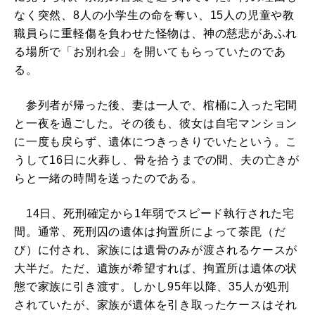
なく突然、8人の小学生の命を奪い、15人の児童や教
職員らに重軽傷を負わせた怪物は、神の慈悲があふれ
る場所で「お別れ会」を開いてもらっていたのであ
る。
参列者が帰った後、妻は一人で、棺桶に入った宅間
と一夜を過ごした。その後も、彼女は自宅マンション
に一度も戻らず、遺体につきっきりでいたという。こ
うして16日に火葬し、骨を拾うまでの間、夫の亡きが
らと一緒の時間を送ったのである。
14日、死刑確定から1年弱でスピード執行された宅
間。通常、死刑囚の遺体は拘置所によって荼毘（だ
び）に付され、家族には遺骨のみが渡されるケースが
大半だ。ただ、遺族が希望すれば、拘置所は遺体の状
態で家族に引き渡す。しかし95年以降、35人が処刑
されていたが、家族が遺体を引き取ったケースはそれ