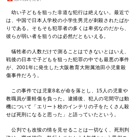
幼い子どもを狙った非道な犯行は絶えない。最近で
は、中国で日本人学校の小学生男児が刺殺されたばか
りである。そもそも犯罪者の多くは卑劣なのだから、
彼らが弱い者を狙うのは必然だともいえる。
犠牲者の人数だけで測ることはできないとはいえ、
戦後の日本で子どもを狙った犯罪の中でも最悪の事件
が、2001年に発生した大阪教育大附属池田小児童殺
傷事件だろう。
この事件では児童8名が命を落とし、15人の児童や
教職員が重軽傷を負った。逮捕後、犯人の宅間守は動
機について「エリート校のインテリの子をたくさん殺
せば死刑になると思った」と語っていたという。
公判でも改悛の情を見せることは一切なく、死刑判