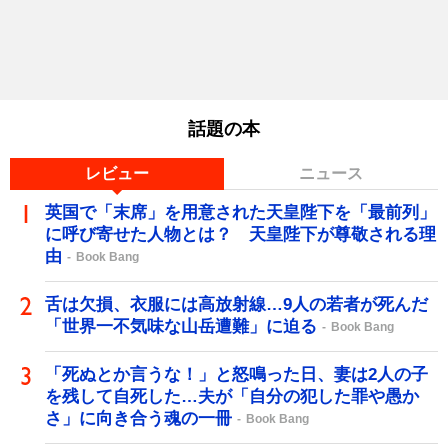
話題の本
レビュー
ニュース
英国で「末席」を用意された天皇陛下を「最前列」
に呼び寄せた人物とは？ 天皇陛下が尊敬される理
由
Book Bang
舌は欠損、衣服には高放射線…9人の若者が死んだ
「世界一不気味な山岳遭難」に迫る
Book Bang
「死ぬとか言うな！」と怒鳴った日、妻は2人の子
を残して自死した…夫が「自分の犯した罪や愚か
さ」に向き合う魂の一冊
Book Bang