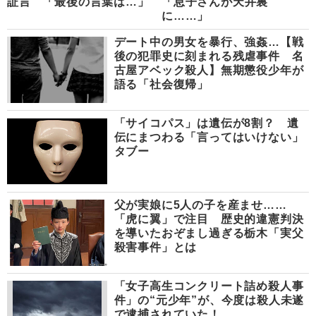
証言 「最後の言葉は…」
「息子さんが天井裏
に……」
デート中の男女を暴行、強姦…【戦
後の犯罪史に刻まれる残虐事件 名
古屋アベック殺人】無期懲役少年が
語る「社会復帰」
「サイコパス」は遺伝が8割？ 遺
伝にまつわる「言ってはいけない」
タブー
父が実娘に5人の子を産ませ……
「虎に翼」で注目 歴史的違憲判決
を導いたおぞまし過ぎる栃木「実父
殺害事件」とは
「女子高生コンクリート詰め殺人事
件」の“元少年”が、今度は殺人未遂
で逮捕されていた！