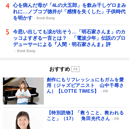
心を病んだ母が「4Lの大五郎」を飲み干しゲロまみ
れに…ノブコブ徳井が「感情を失くした」子供時代
を明かす
Book Bang
今思い出しても涙が出そう…「明石家さんま」のカ
ッコよすぎる一言とは？ 「電波少年」伝説のプロ
デューサーによる『人間・明石家さんま』評
Book Bang
おすすめ
創作にもリフレッシュにもガムを愛
用（ジャズピアニスト 山中千尋さ
ん）【LOTTE TIMES】
PR
【特別読物】「救うこと、救われる
こと」（17） 角田光代さん
PR