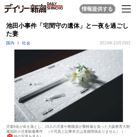
情報提供する
池田小事件「宅間守の遺体」と一夜を過ごし
た妻
国内
社会
2024年10月09日
児童8名が命を落とし、15人の児童や教職員が重軽傷を負った大阪教育大附
属池田小児童殺傷事件 （※写真と記事本文は直接関係ありません）（
他の写真を見る
）