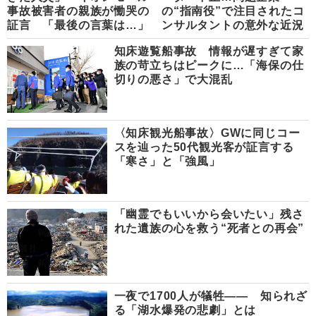
事故被害者の親族が慟哭の
の“指南役”で注目されたコ
証言 「最後の言葉は…」
ンサルタントの意外な近況
知床遊覧船事故 情報が遅すぎて家
族の苛立ちはピークに…「海保の仕
切りの悪さ」で大混乱
〈知床観光船事故〉GWに同じコー
スを辿った50代観光客が証言する
「寒さ」と「強風」
「幽霊でもいいから会いたい」残さ
れた遺族の心を救う“死者との再会”
一夜で1700人が犠牲―― 知られざ
る「湖水爆発の悲劇」とは