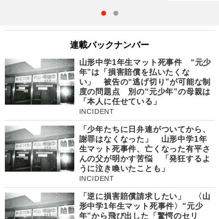
連載バックナンバー
山形中学1年生マット死事件 “元少
年”は「損害賠償を払いたくな
い」 被告の“逃げ切り”が可能な制
度の問題点 別の“元少年”の母親は
「本人に任せている」
INCIDENT
「少年たちに日弁連がついてから、
謝罪はなくなった」 山形中学1年
生マット死事件、亡くなった有平さ
んの父が明かす苦悩 「発狂するよ
うに泣き喚いたことも」
INCIDENT
「逆に損害賠償請求したい」 〈山
形中学1年生マット死事件〉“元少
年”から飛び出した「驚愕のセリ