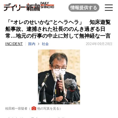
情報提供する
「“オレのせいかな”とヘラヘラ」 知床遊覧
船事故、逮捕された社長ののんき過ぎる日
常…地元の行事の中止に対して無神経な一言
INCIDENT
国内
社会
2024年09月28日
桂田精一容疑者（
他の写真を見る
）