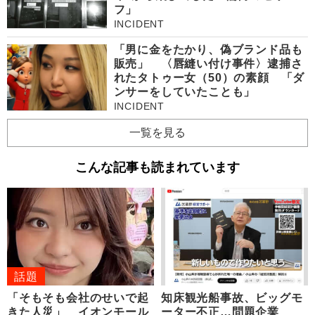
フ」
INCIDENT
「男に金をたかり、偽ブランド品も
販売」 〈唇縫い付け事件〉逮捕さ
れたタトゥー女（50）の素顔 「ダ
ンサーをしていたことも」
INCIDENT
一覧を見る
こんな記事も読まれています
話題
「そもそも会社のせいで起
知床観光船事故、ビッグモ
きた人災」 イオンモール
ーター不正…問題企業