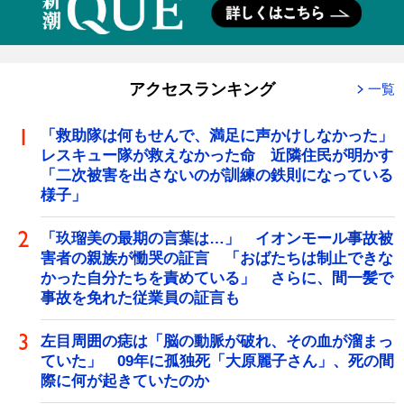
アクセスランキング
一覧
「救助隊は何もせんで、満足に声かけしなかった」
レスキュー隊が救えなかった命 近隣住民が明かす
「二次被害を出さないのが訓練の鉄則になっている
様子」
「玖瑠美の最期の言葉は…」 イオンモール事故被
害者の親族が慟哭の証言 「おばたちは制止できな
かった自分たちを責めている」 さらに、間一髪で
事故を免れた従業員の証言も
左目周囲の痣は「脳の動脈が破れ、その血が溜まっ
ていた」 09年に孤独死「大原麗子さん」、死の間
際に何が起きていたのか