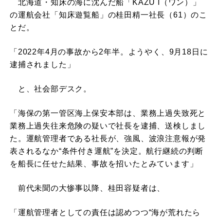
北海道・知床の海に沈んだ船「KAZU I（ワン）」
の運航会社「知床遊覧船」の桂田精一社長（61）のこ
とだ。
「2022年4月の事故から2年半。ようやく、9月18日に
逮捕されました」
と、社会部デスク。
「海保の第一管区海上保安本部は、業務上過失致死と
業務上過失往来危険の疑いで社長を逮捕、送検しまし
た。運航管理者である社長が、強風、波浪注意報が発
表されるなか“条件付き運航”を決定。航行継続の判断
を船長に任せた結果、事故を招いたとみています」
前代未聞の大惨事以降、桂田容疑者は、
「運航管理者としての責任は認めつつ“海が荒れたら