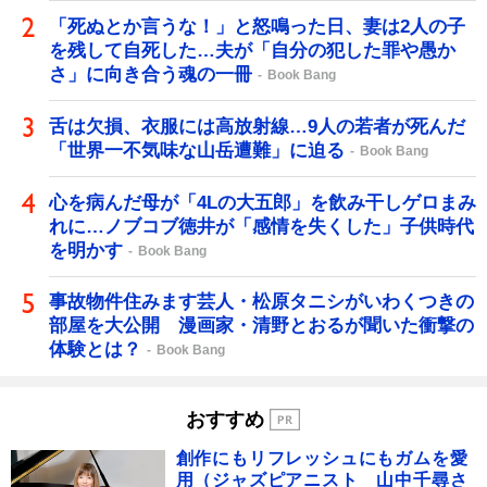
「死ぬとか言うな！」と怒鳴った日、妻は2人の子
を残して自死した…夫が「自分の犯した罪や愚か
さ」に向き合う魂の一冊
Book Bang
舌は欠損、衣服には高放射線…9人の若者が死んだ
「世界一不気味な山岳遭難」に迫る
Book Bang
心を病んだ母が「4Lの大五郎」を飲み干しゲロまみ
れに…ノブコブ徳井が「感情を失くした」子供時代
を明かす
Book Bang
事故物件住みます芸人・松原タニシがいわくつきの
部屋を大公開 漫画家・清野とおるが聞いた衝撃の
体験とは？
Book Bang
おすすめ
創作にもリフレッシュにもガムを愛
用（ジャズピアニスト 山中千尋さ