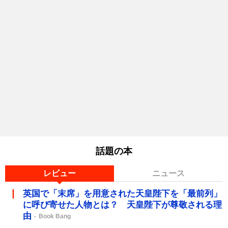
話題の本
レビュー
ニュース
英国で「末席」を用意された天皇陛下を「最前列」
に呼び寄せた人物とは？ 天皇陛下が尊敬される理
由
Book Bang