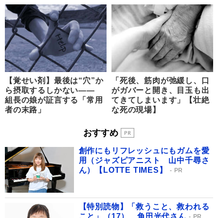
【覚せい剤】最後は“穴”か
「死後、筋肉が弛緩し、口
ら摂取するしかない――
がガバーと開き、目玉も出
組長の娘が証言する「常用
てきてしまいます」【壮絶
者の末路」
な死の現場】
おすすめ
創作にもリフレッシュにもガムを愛
用（ジャズピアニスト 山中千尋さ
ん）【LOTTE TIMES】
PR
【特別読物】「救うこと、救われる
こと」（17） 角田光代さん
PR