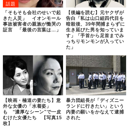
話題
「そもそも会社のせいで起
【後編を読む】元ヤクザが
きた人災」 イオンモール
告白「私は山口組四代目を
事故被害者の親族が慟哭の
暗殺後、39年間捕まらずに
証言 「最後の言葉は…」
生き延びた男を知っていま
す」「手首から足首までみ
っちりモンモンが入ってい
た」
【映画・極道の妻たち】意
暴力団組長が「ディズニー
外な女優の「水着姿」
ランドに行きたい」という
も “濃厚なシーン”で一皮
内妻の願いをかなえて逮捕
むけた女優たち 【写真15
された
枚】