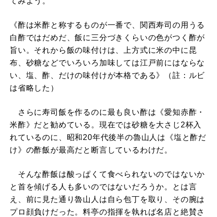
てみよう。
《酢は米酢と称するものが一番で、関西寿司の用うる
白酢ではだめだ、飯に三分づきくらいの色がつく酢が
旨い。それから飯の味付けは、上方式に米の中に昆
布、砂糖などでいろいろ加味しては江戸前にはならな
い、塩、酢、だけの味付けが本格である》（註：ルビ
は省略した）
さらに寿司飯を作るのに最も良い酢は《愛知赤酢・
米酢》だと勧めている。現在では砂糖を大さじ2杯入
れているのに、昭和20年代後半の魯山人は《塩と酢だ
け》の酢飯が最高だと断言しているわけだ。
そんな酢飯は酸っぱくて食べられないのではないか
と首を傾げる人も多いのではないだろうか。とは言
え、前に見た通り魯山人は自ら包丁を取り、その腕は
プロ顔負けだった。料亭の指揮を執れば名店と絶賛さ