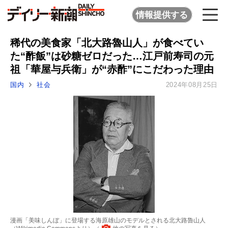
情報提供する
稀代の美食家「北大路魯山人」が食べてい
た“酢飯”は砂糖ゼロだった…江戸前寿司の元
祖「華屋与兵衛」が“赤酢”にこだわった理由
国内
社会
2024年08月25日
漫画「美味しんぼ」に登場する海原雄山のモデルとされる北大路魯山人