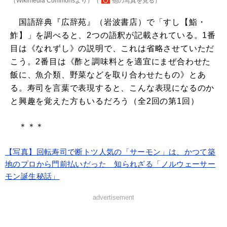
（Wikimedia Commonsより）（
他の写真を見る
）
国語辞典『広辞苑』（岩波書店）で「すし【鮨・
鮓】」を調べると、2つの語釈が記載されている。1番
目は《なれずし》の説明で、これは省略させていただ
こう。2番目は《酢と調味料とを適宜にまぜ合わせた
飯に、魚介類、野菜などを取り合わせたもの》とあ
る。寿司を言葉で表現すると、こんな表現になるのか
と興趣を覚えた方もいるだろう（全2回の第1回）
＊＊＊
【写真】回転寿司で断トツ人気の「サーモン」は、かつて築
地のプロから門前払いだった 知られざる「ノルウェーサー
モン誕生秘話」
advertisement