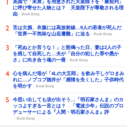
英国で「末席」を用意された天皇陛下を「最前列」
に呼び寄せた人物とは？ 天皇陛下が尊敬される理
由
Book Bang
舌は欠損、衣服には高放射線…9人の若者が死んだ
「世界一不気味な山岳遭難」に迫る
Book Bang
「死ぬとか言うな！」と怒鳴った日、妻は2人の子
を残して自死した…夫が「自分の犯した罪や愚か
さ」に向き合う魂の一冊
Book Bang
心を病んだ母が「4Lの大五郎」を飲み干しゲロまみ
れに…ノブコブ徳井が「感情を失くした」子供時代
を明かす
Book Bang
今思い出しても涙が出そう…「明石家さんま」のカ
ッコよすぎる一言とは？ 「電波少年」伝説のプロ
デューサーによる『人間・明石家さんま』評
Book Bang