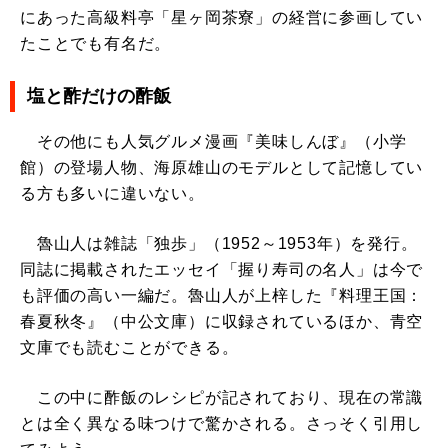
にあった高級料亭「星ヶ岡茶寮」の経営に参画してい
たことでも有名だ。
塩と酢だけの酢飯
その他にも人気グルメ漫画『美味しんぼ』（小学
館）の登場人物、海原雄山のモデルとして記憶してい
る方も多いに違いない。
魯山人は雑誌「独歩」（1952～1953年）を発行。
同誌に掲載されたエッセイ「握り寿司の名人」は今で
も評価の高い一編だ。魯山人が上梓した『料理王国：
春夏秋冬』（中公文庫）に収録されているほか、青空
文庫でも読むことができる。
この中に酢飯のレシピが記されており、現在の常識
とは全く異なる味つけで驚かされる。さっそく引用し