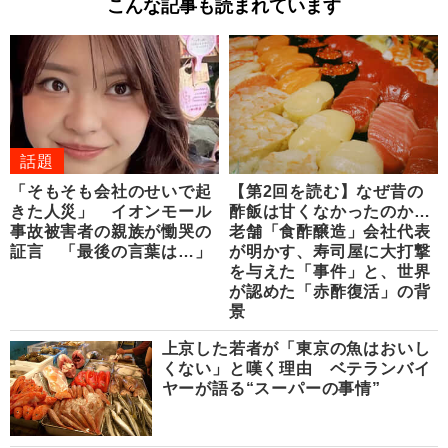
こんな記事も読まれています
話題
「そもそも会社のせいで起
【第2回を読む】なぜ昔の
きた人災」 イオンモール
酢飯は甘くなかったのか…
事故被害者の親族が慟哭の
老舗「食酢醸造」会社代表
証言 「最後の言葉は…」
が明かす、寿司屋に大打撃
を与えた「事件」と、世界
が認めた「赤酢復活」の背
景
上京した若者が「東京の魚はおいし
くない」と嘆く理由 ベテランバイ
ヤーが語る“スーパーの事情”