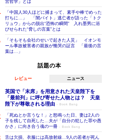
営哲学」とは
「中国人30人ほどに捕まって、素手や棒でめった
打ちに…」 「闇バイト」逃亡者が語った「トク
リュウ」からの脱出“恐怖の瞬間” 入れ墨男に浴
びせられた“脅しの言葉”とは
「そもそも会社のせいで起きた人災」 イオンモ
ール事故被害者の親族が慟哭の証言 「最後の言
葉は…」
話題の本
レビュー
ニュース
英国で「末席」を用意された天皇陛下を
「最前列」に呼び寄せた人物とは？ 天皇
陛下が尊敬される理由
Book Bang
「死ぬとか言うな！」と怒鳴った日、妻は2人の
子を残して自死した…夫が「自分の犯した罪や愚
かさ」に向き合う魂の一冊
Book Bang
舌は欠損、衣服には高放射線…9人の若者が死ん