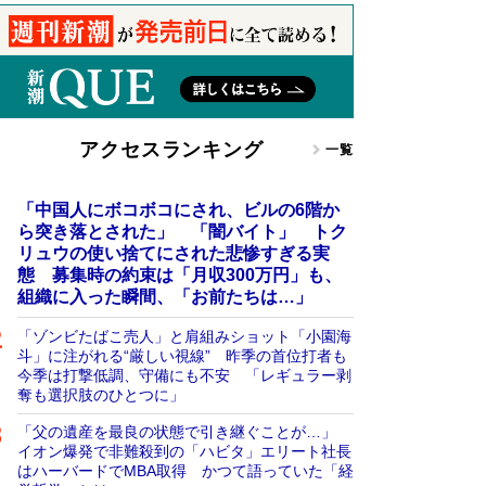
アクセスランキング
一覧
「中国人にボコボコにされ、ビルの6階か
ら突き落とされた」 「闇バイト」 トク
リュウの使い捨てにされた悲惨すぎる実
態 募集時の約束は「月収300万円」も、
組織に入った瞬間、「お前たちは…」
「ゾンビたばこ売人」と肩組みショット「小園海
斗」に注がれる“厳しい視線” 昨季の首位打者も
今季は打撃低調、守備にも不安 「レギュラー剥
奪も選択肢のひとつに」
「父の遺産を最良の状態で引き継ぐことが…」
イオン爆発で非難殺到の「ハビタ」エリート社長
はハーバードでMBA取得 かつて語っていた「経