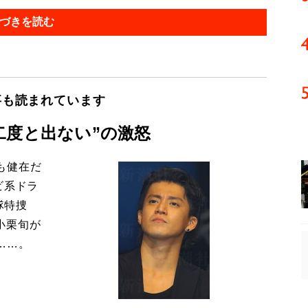
づきを読む
事も読まれています
二度と出ない”の激怒
も健在だ
ビ系ドラ
隊特捜
小栗旬が
……。