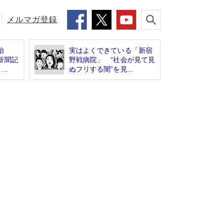
メルマガ登録
治
実はよくできている「新宿
新聞記
野戦病院」 “社会が見て見
..
ぬフリする闇”を見...