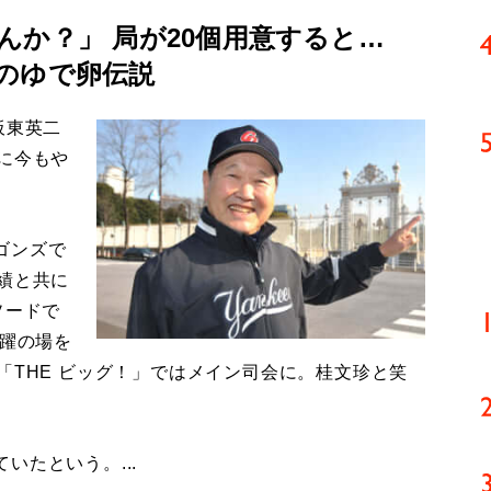
んか？」 局が20個用意すると…
のゆで卵伝説
板東英二
に今もや
ゴンズで
績と共に
ソードで
活躍の場を
「THE ビッグ！」ではメイン司会に。桂文珍と笑
たという。...