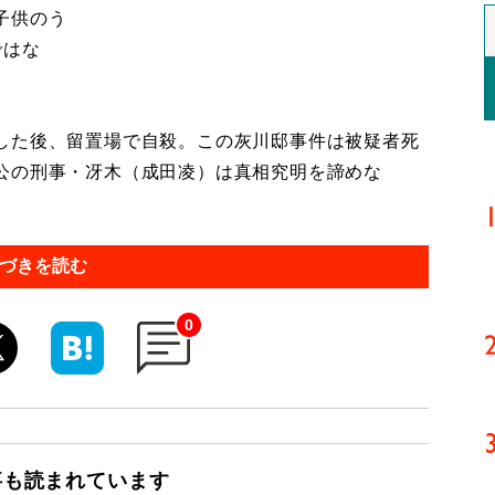
子供のう
ではな
した後、留置場で自殺。この灰川邸事件は被疑者死
公の刑事・冴木（成田凌）は真相究明を諦めな
づきを読む
0
事も読まれています