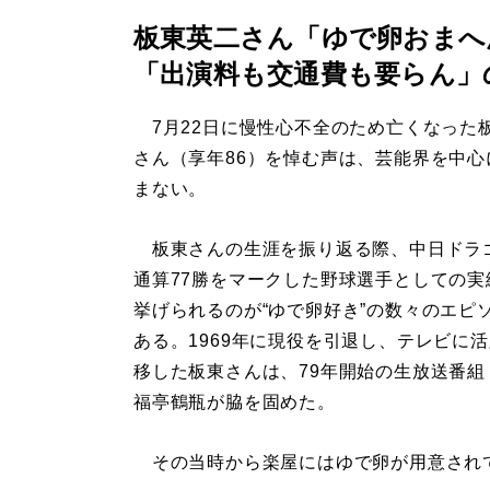
板東英二さん「ゆで卵おまへ
「出演料も交通費も要らん」
7月22日に慢性心不全のため亡くなった
さん（享年86）を悼む声は、芸能界を中心
まない。
板東さんの生涯を振り返る際、中日ドラ
通算77勝をマークした野球選手としての実
挙げられるのが“ゆで卵好き”の数々のエピ
ある。1969年に現役を引退し、テレビに
移した板東さんは、79年開始の生放送番組
福亭鶴瓶が脇を固めた。
その当時から楽屋にはゆで卵が用意されてい