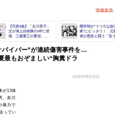
情報提供
【写真4枚】「北川景子」
櫻井翔が“うつろな政
父が海上自衛隊のHPに登
家”にピッタリ！ 元
場 三菱重工の重役、...
者が悪政と闘う「笑う.
サバイバー”が連続傷害事件を…
夏最もおぞましい“胸糞ドラ
】
2024年08月21日
が13体
男、灰川
や暴力で
送ってい