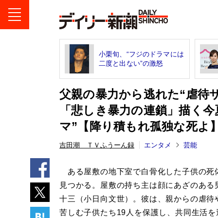
小栗旬、“フジのドラマには
二度と出ない”の激怒
父親の暴力から逃れた“虐待
「悲しき暴力の連鎖」描く今
マ”【降り積もれ孤独な死よ
吉田潮 ＴＶふうーん録
エンタメ
芸能
ある屋敷の地下室で白骨化した子供の死体
見つかる。屋敷の持ち主は顔にあざのある
十三（小日向文世）。彼は、親からの虐待
苦しむ子供たち19人を保護し、共同生活を