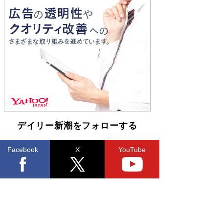
とりのプラネット』試し読み
Book Bang
和田秀樹の70代、80代向け新書がベスト3を独
占 上半期1位にも選出［新書ベストセラー］
Book Bang
デイリー新潮をフォローする
Facebook
X
YouTube