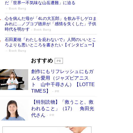
だ「世界一不気味な山岳遭難」に迫る
Book Bang
心を病んだ母が「4Lの大五郎」を飲み干しゲロま
みれに…ノブコブ徳井が「感情を失くした」子供
時代を明かす
Book Bang
石田夏穂『わたしを庇わないで』人間のいいとこ
ろよりも悪いところを書きたい【インタビュー】
Book Bang
73歳でも働くしかない 「老後レス時代」
おすすめ
に交通誘導員の独白が話題
Book Bang
創作にもリフレッシュにもガ
「『火垂るの墓』は、大嘘である」原作者が抱き
ムを愛用（ジャズピアニス
続けた“自責の念”とは…「自己憐憫は描きたくな
ト 山中千尋さん）【LOTTE
い」監督が徹底的にこだわったこと（後編） #
TIMES】
PR
戦争の記憶
Book Bang
【特別読物】「救うこと、救
「なんで？ そんな馬鹿な……」90歳になった作
われること」（17） 角田光
家・阿刀田高さんが、ひとり暮らしの生活を明か
す
代さん
Book Bang
PR
友近氏、絶賛！ 鎌倉を舞台に、孤独を抱えた
人々が新たな一歩を踏み出す連作短篇集『海のほ