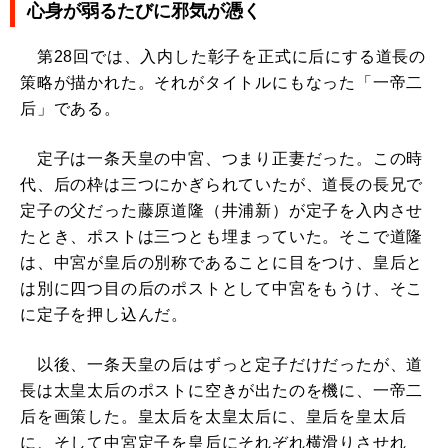
心身が弱るたびに邪気が憑く
第28回では、入内した彰子を正式に后にする道長の
策略が描かれた。それがタイトルにもなった「一帝二
后」である。
定子は一条天皇の中宮、つまり正妻だった。この時
代、后の枠は三つにかぎられていたが、道長の長兄で
定子の父だった藤原道隆（井浦新）が定子を入内させ
たとき、ポストは三つとも埋まっていた。そこで道隆
は、中宮が皇后の別称であることに目をつけ、皇后と
は別に四つ目の后のポストとして中宮をもうけ、そこ
に定子を押し込んだ。
以後、一条天皇の后はずっと定子だけだったが、道
長は太皇太后のポストに空きが出たのを機に、一帝二
后を画策した。皇太后を太皇太后に、皇后を皇太后
に、そして中宮定子を皇后にそれぞれ横滑りさせれ