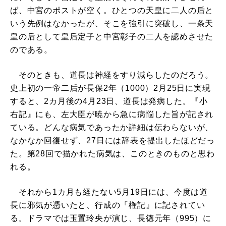
ば、中宮のポストが空く。ひとつの天皇に二人の后と
いう先例はなかったが、そこを強引に突破し、一条天
皇の后として皇后定子と中宮彰子の二人を認めさせた
のである。
そのときも、道長は神経をすり減らしたのだろう。
史上初の一帝二后が長保2年（1000）2月25日に実現
すると、2カ月後の4月23日、道長は発病した。『小
右記』にも、左大臣が暁から急に病悩した旨が記され
ている。どんな病気であったか詳細は伝わらないが、
なかなか回復せず、27日には辞表を提出したほどだっ
た。第28回で描かれた病気は、このときのものと思わ
れる。
それから1カ月も経たない5月19日には、今度は道
長に邪気が憑いたと、行成の『権記』に記されてい
る。ドラマでは玉置玲央が演じ、長徳元年（995）に