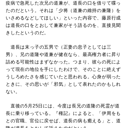
疫病で急死した次兄の道兼が、道長の口を借りて喋っ
たのだという。それは「少将（道兼の維持の兼隆）を
いさめるなどしてほしい」といった内容で、藤原行成
は道長の口をとおして兼家がそう語るのを、直接見聞
きしたというのだ。
道長は末っ子の五男で（正妻の息子としては三
男）、兄の道隆や道兼が健在なら、最高権力者に昇り
詰める可能性はまずなかった。つまり、彼らの死によ
って現在の地位を手にしたわけで、そのことに絶えず
うしろめたさを感じていたと思われる。心身が弱った
ときに、その思いが「邪気」として表れたのかもしれ
ない。
直後の5月25日には、今度は長兄の道隆の死霊が道
長に乗り移っている。『権記』によると、「伊周をも
との官職、官位に戻せば、道長の病も癒える」と、道