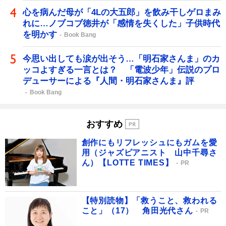
心を病んだ母が「4Lの大五郎」を飲み干しゲロまみ
れに…ノブコブ徳井が「感情を失くした」子供時代
を明かす
Book Bang
今思い出しても涙が出そう…「明石家さんま」のカ
ッコよすぎる一言とは？ 「電波少年」伝説のプロ
デューサーによる『人間・明石家さんま』評
Book Bang
おすすめ
創作にもリフレッシュにもガムを愛
用（ジャズピアニスト 山中千尋さ
ん）【LOTTE TIMES】
PR
【特別読物】「救うこと、救われる
こと」（17） 角田光代さん
PR