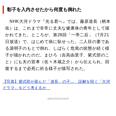
彰子を入内させたから何度も倒れた
NHK大河ドラマ『光る君へ』では、藤原道長（柄本
佑）は、これまで非常に丈夫な健康体の青年として描
かれてきた。ところが、第28回「一帝二后」（7月21
日放送）で、はじめて病に臥せった。二人目の妻であ
る源明子のもとで倒れ、しばらく危篤の状態が続く様
子が描かれたのだ。まひろ（吉高由里子、紫式部のこ
と）にも夫の宣孝（佐々木蔵之介）から伝えられ、回
復するまで必死に祈る様子が描写された。
【写真】紫式部が産んだ「道長」の子… 誤解を招く「大河
ドラマ」をどう考えるか
advertisement