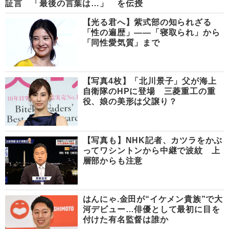
証言 「最後の言葉は…」
を伝授
【光る君へ】紫式部の知られざる
「性の遍歴」――「寝取られ」から
「同性愛気質」まで
【写真4枚】「北川景子」父が海上
自衛隊のHPに登場 三菱重工の重
役、娘の美形は父譲り？
【写真も】NHK記者、カツラをかぶ
ってワシントンから中継で波紋 上
層部からも注意
はんにゃ.金田が“イケメン貴族”で大
河デビュー…俳優として最初に目を
付けた有名監督は誰か