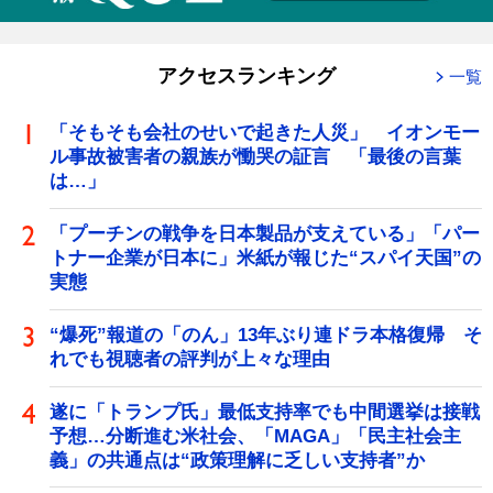
アクセスランキング
一覧
「そもそも会社のせいで起きた人災」 イオンモー
ル事故被害者の親族が慟哭の証言 「最後の言葉
は…」
「プーチンの戦争を日本製品が支えている」「パー
トナー企業が日本に」米紙が報じた“スパイ天国”の
実態
“爆死”報道の「のん」13年ぶり連ドラ本格復帰 そ
れでも視聴者の評判が上々な理由
遂に「トランプ氏」最低支持率でも中間選挙は接戦
予想…分断進む米社会、「MAGA」「民主社会主
義」の共通点は“政策理解に乏しい支持者”か