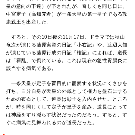
皇の意向の下達）が下されたが、奇しくも同じ日に、
中宮定子（高畑充希）が一条天皇の第一皇子である敦
康親王を出産した。
すると、その10日後の11月17日、ドラマでは秋山
竜次が演じる藤原実資の日記『小右記』や、渡辺大知
が演じている藤原行成の日記『権記』によれば、道長
は「霍乱」で倒れている。これは現在の急性胃腸炎に
該当する病気である。
一条天皇が定子を盲目的に寵愛する状況にくさびを
打ち、自分自身が天皇の外戚として権力を盤石にする
ための布石として、道長は彰子を入内させた。ところ
が、時を同じくして定子が皇子を産み、道長にとって
は神経をすり減らす状況だったのだろう。すると、す
ぐに病気に見舞われるのが道長だった。