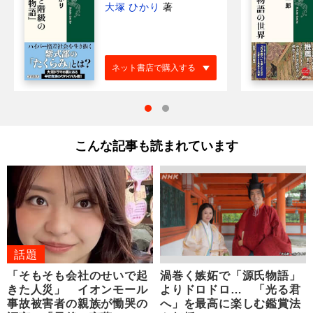
大塚 ひかり
著
ネット書店で購入する
こんな記事も読まれています
話題
「そもそも会社のせいで起
渦巻く嫉妬で「源氏物語」
きた人災」 イオンモール
よりドロドロ… 「光る君
事故被害者の親族が慟哭の
へ」を最高に楽しむ鑑賞法