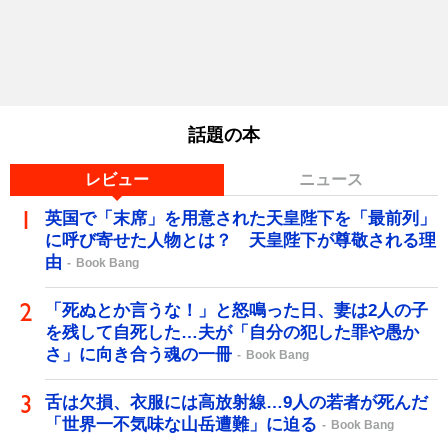
話題の本
レビュー
ニュース
英国で「末席」を用意された天皇陛下を「最前列」
に呼び寄せた人物とは？ 天皇陛下が尊敬される理
由
Book Bang
「死ぬとか言うな！」と怒鳴った日、妻は2人の子
を残して自死した…夫が「自分の犯した罪や愚か
さ」に向き合う魂の一冊
Book Bang
舌は欠損、衣服には高放射線…9人の若者が死んだ
「世界一不気味な山岳遭難」に迫る
Book Bang