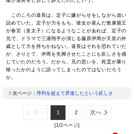
隆が道長をとおして訴えたのだという。
このころの道長は、定子に嫌がらせをしながら追い
詰めていた。定子が力をもち、彼女が産んだ敦康親王
が春宮（皇太子）になるようなことがあれば、定子の
兄で、ドラマで三浦翔平が演じる藤原伊周が天皇の外
戚として力を持ちかねない。道長はそれを恐れていた
が、さりとて、伊周を失脚させたことにも疚しさを感
じていたのだろう。だから、兄の思いを、死霊が乗り
移ったかのように語ってしまったのではないだろう
か。
次ページ：
序列を超えて昇進したという疚しさ
前へ
1
2
次へ
[1/2ページ]