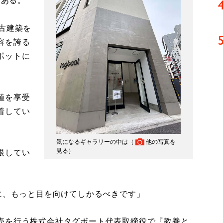
である。
古建築を
容を誇る
ポットに
値を享受
着してい
気になるギャラリーの中は（
他の写真を
見る
）
眼してい
に、もっと目を向けてしかるべきです」
売を行う株式会社タグボート代表取締役で『教養と