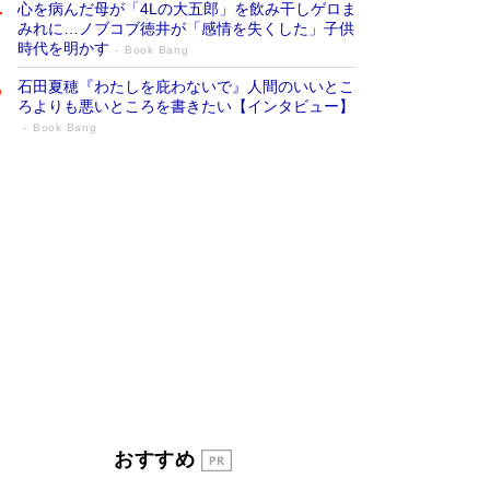
心を病んだ母が「4Lの大五郎」を飲み干しゲロま
みれに…ノブコブ徳井が「感情を失くした」子供
時代を明かす
Book Bang
石田夏穂『わたしを庇わないで』人間のいいとこ
ろよりも悪いところを書きたい【インタビュー】
Book Bang
「叱って伸びるやつは、褒めたらもっと伸
びる」俳優・高嶋政伸が家族に教わっ
た“人を育てるコツ”…芸への考え方を明か
す
Book Bang
「『火垂るの墓』は、大嘘である」原作者が抱き
続けた“自責の念”とは…「自己憐憫は描きたくな
い」監督が徹底的にこだわったこと（後編） #
戦争の記憶
Book Bang
美輪明宏 晩年の回答を集めた『ほほえんで生き
るための人生相談』がランクイン［エンターテイ
メントベストセラー］
Book Bang
「宇宙兄弟」最終46巻がベストセラー1位 宇宙
おすすめ
開発への関心を押し上げた18年の物語に幕 特装
版には「宇宙で描かれたマンガ」も収録