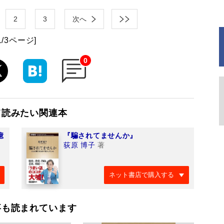
2
3
次へ
1/3ページ]
0
て読みたい関連本
億
『騙されてませんか』
荻原 博子
著
ネット書店で購入する
事も読まれています