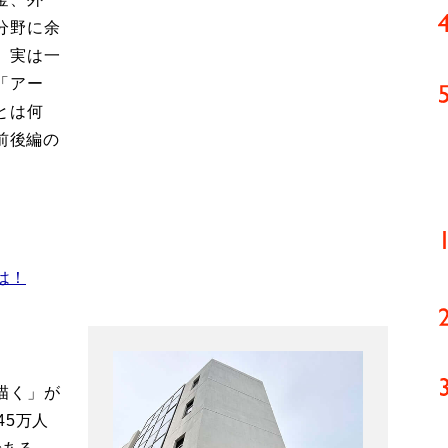
分野に余
。実は一
「アー
とは何
前後編の
は！
描く」が
45万人