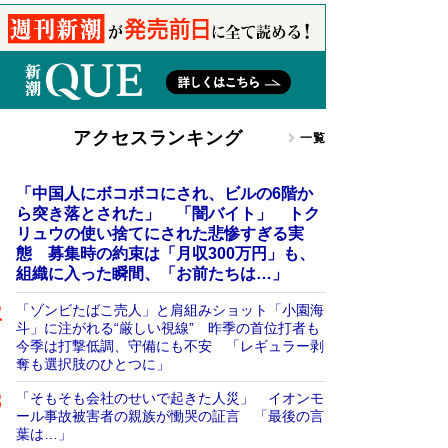
アクセスランキング
一覧
「中国人にボコボコにされ、ビルの6階か
ら突き落とされた」 「闇バイト」 トク
リュウの使い捨てにされた悲惨すぎる実
態 募集時の約束は「月収300万円」も、
組織に入った瞬間、「お前たちは…」
「ゾンビたばこ売人」と肩組みショット「小園海
斗」に注がれる“厳しい視線” 昨季の首位打者も
今季は打撃低調、守備にも不安 「レギュラー剥
奪も選択肢のひとつに」
「そもそも会社のせいで起きた人災」 イオンモ
ール事故被害者の親族が慟哭の証言 「最後の言
葉は…」