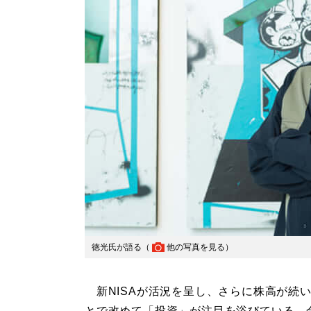
徳光氏が語る（
他の写真を見る
）
新NISAが活況を呈し、さらに株高が続
とで改めて「投資」が注目を浴びている。