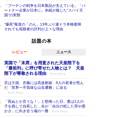
「プーチンの戦争を日本製品が支えている」「パ
ートナー企業が日本に」米紙が報じた“スパイ天
国”の実態
“爆死”報道の「のん」13年ぶり連ドラ本格復帰
それでも視聴者の評判が上々な理由
話題の本
レビュー
ニュース
英国で「末席」を用意された天皇陛下を
「最前列」に呼び寄せた人物とは？ 天皇
陛下が尊敬される理由
Book Bang
舌は欠損、衣服には高放射線…9人の若者が死ん
だ「世界一不気味な山岳遭難」に迫る
Book Bang
「死ぬとか言うな！」と怒鳴った日、妻は2人の
子を残して自死した…夫が「自分の犯した罪や愚
かさ」に向き合う魂の一冊
Book Bang