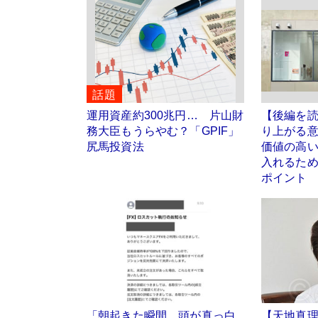
話題
運用資産約300兆円… 片山財
【後編を
務大臣もうらやむ？「GPIF」
り上がる
尻馬投資法
価値の高
入れるため
ポイント
「朝起きた瞬間、頭が真っ白
【天地真理