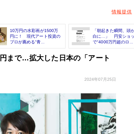
情報提供
10万円の水彩画が1500万
「朝起きた瞬間、頭
円に！ 現代アート投資の
白に…」 円安ショ
プロが薦める“青...
で“4000万円超のロ...
億円まで…拡大した日本の「アート
2024年07月25日