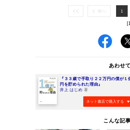
前へ
1
[
あわせ
『３３歳で手取り２２万円の僕が１
円を貯められた理由』
井上 はじめ
著
ネット書店で購入する
こんな記