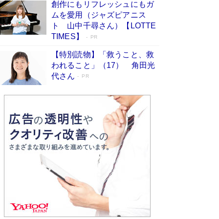
創作にもリフレッシュにもガ
Book Bang
ムを愛用（ジャズピアニス
「不意に涙が出そうに…」高嶋政伸が明かし
ト 山中千尋さん）【LOTTE
た“13歳の娘を暴行する役”への葛藤 インティマ
TIMES】
PR
シーコーディネーターに支えられたNHK『大奥』
の裏側
Book Bang
【特別読物】「救うこと、救
われること」（17） 角田光
代さん
PR