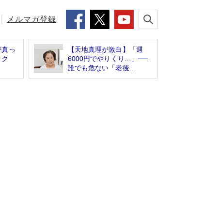
メルマガ登録
が真っ
【天地真理が激白】「週
ック
6000円でやりくり…」──
誰でも危ない「老後...