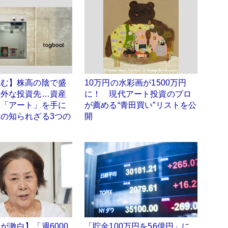
読む】株高の陰で盛
10万円の水彩画が1500万円
意外な投資先…資産
に！ 現代アート投資のプロ
い「アート」を手に
が薦める“青田買い”リストを公
の知られざる3つの
開
が激白】「週6000
「貯金100万円を56億円」に