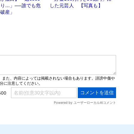
り…」──誰でも危
した元芸人 【写真も】
後破産」