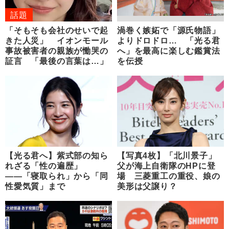
話題
「そもそも会社のせいで起
渦巻く嫉妬で「源氏物語」
きた人災」 イオンモール
よりドロドロ… 「光る君
事故被害者の親族が慟哭の
へ」を最高に楽しむ鑑賞法
証言 「最後の言葉は…」
を伝授
【光る君へ】紫式部の知ら
【写真4枚】「北川景子」
れざる「性の遍歴」
父が海上自衛隊のHPに登
――「寝取られ」から「同
場 三菱重工の重役、娘の
性愛気質」まで
美形は父譲り？