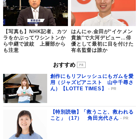
【写真も】NHK記者、カツ
はんにゃ.金田が“イケメン
ラをかぶってワシントンか
貴族”で大河デビュー…俳
ら中継で波紋 上層部から
優として最初に目を付けた
も注意
有名監督は誰か
おすすめ
創作にもリフレッシュにもガムを愛
用（ジャズピアニスト 山中千尋さ
ん）【LOTTE TIMES】
PR
【特別読物】「救うこと、救われる
こと」（17） 角田光代さん
PR