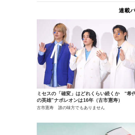
連載
ミセスの「確変」はどれくらい続くか “希
の英雄”ナポレオンは16年（古市憲寿）
古市憲寿 誰の味方でもありません