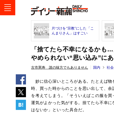
片づけを“宗教”にした「こ
んまりさん」はすごい
「捨てたら不幸になるかも…
やめられない“思い込み”に
古市憲寿 誰の味方でもありません
国内
社会
妙に信心深いところがある。たとえば物
時、買った時からのことを思い出して、余
を考えてしまう。「そういえばこの服を買
運気がよかった気がする。捨てたら不幸に
はないか」といった具合だ。