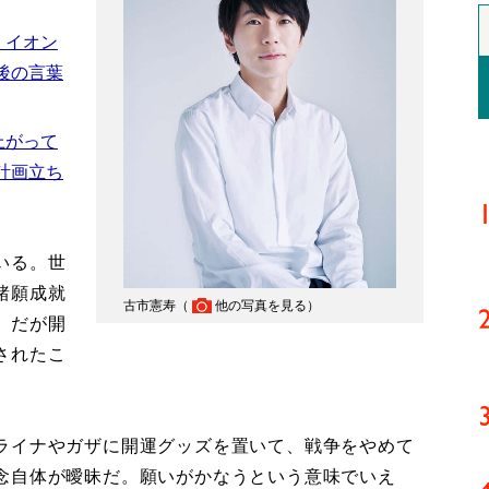
 イオン
後の言葉
上がって
計画立ち
いる。世
諸願成就
古市憲寿（
他の写真を見る
）
。だが開
されたこ
ライナやガザに開運グッズを置いて、戦争をやめて
念自体が曖昧だ。願いがかなうという意味でいえ