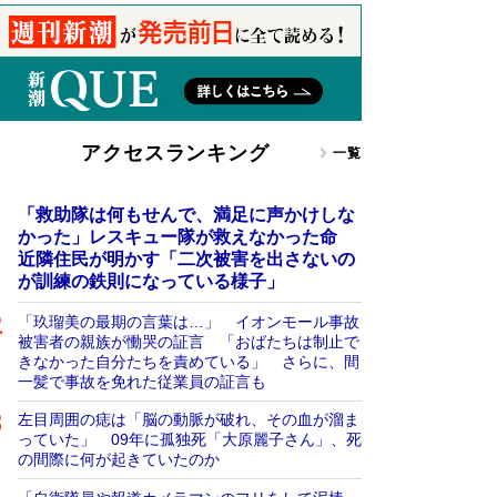
アクセスランキング
一覧
「救助隊は何もせんで、満足に声かけしな
かった」レスキュー隊が救えなかった命
近隣住民が明かす「二次被害を出さないの
が訓練の鉄則になっている様子」
「玖瑠美の最期の言葉は…」 イオンモール事故
被害者の親族が慟哭の証言 「おばたちは制止で
きなかった自分たちを責めている」 さらに、間
一髪で事故を免れた従業員の証言も
左目周囲の痣は「脳の動脈が破れ、その血が溜ま
っていた」 09年に孤独死「大原麗子さん」、死
の間際に何が起きていたのか