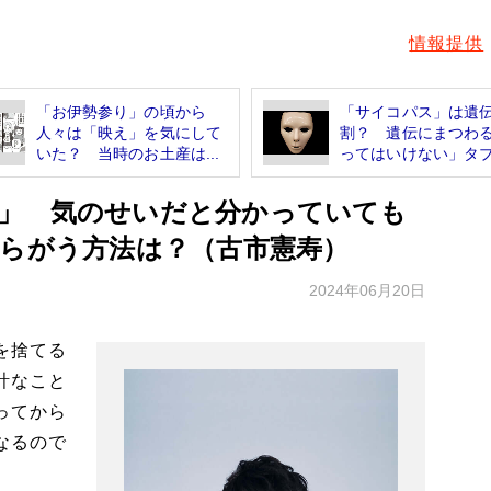
情報提供
「お伊勢参り」の頃から
「サイコパス」は遺伝
人々は「映え」を気にして
割？ 遺伝にまつわ
いた？ 当時のお土産は...
ってはいけない」タブ.
」 気のせいだと分かっていても
あらがう方法は？（古市憲寿）
2024年06月20日
を捨てる
計なこと
ってから
なるので