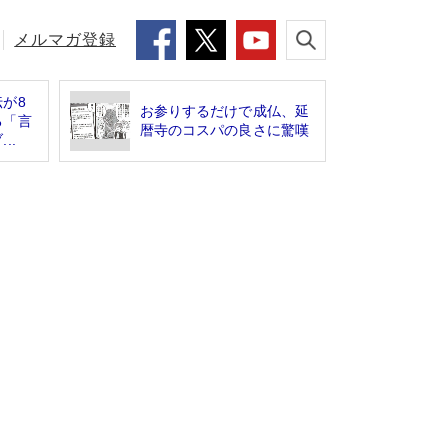
メルマガ登録
が8
お参りするだけで成仏、延
る「言
暦寺のコスパの良さに驚嘆
..