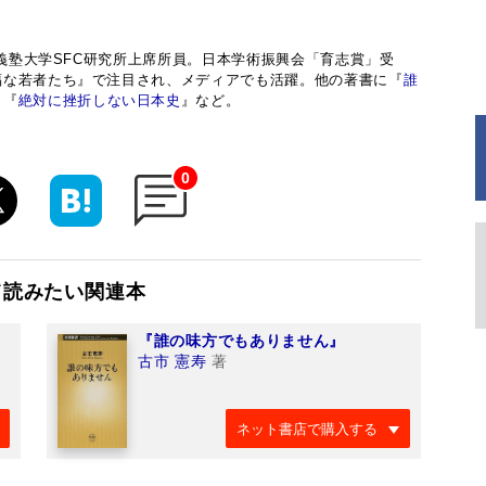
應義塾大学SFC研究所上席所員。日本学術振興会「育志賞」受
福な若者たち』で注目され、メディアでも活躍。他の著書に『
誰
』『
絶対に挫折しない日本史
』など。
0
て読みたい関連本
『誰の味方でもありません』
古市 憲寿
著
ネット書店で購入する