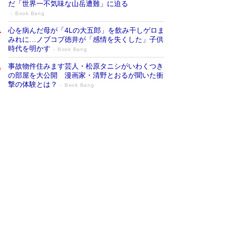
だ「世界一不気味な山岳遭難」に迫る
Book Bang
心を病んだ母が「4Lの大五郎」を飲み干しゲロま
みれに…ノブコブ徳井が「感情を失くした」子供
時代を明かす
Book Bang
事故物件住みます芸人・松原タニシがいわくつき
の部屋を大公開 漫画家・清野とおるが聞いた衝
撃の体験とは？
Book Bang
追悼・東野圭吾さん 週間ベストセラーラ
ンキングに『容疑者Xの献身』『白夜行』
など代表作が並ぶ［文庫ベストセラー］
Book Bang
73歳でも働くしかない 「老後レス時代」に交通
誘導員の独白が話題
Book Bang
「なんで？ そんな馬鹿な……」90歳になった作
家・阿刀田高さんが、ひとり暮らしの生活を明か
す
Book Bang
竹内由恵の前に現れた「テレビ観ないんだよね
ぇ」という男性…夫を選んでテレ朝退社したワケ