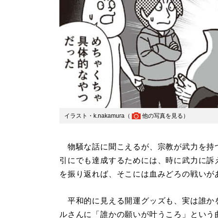
イラスト・k.nakamura（
他の写真を見る
）
物騒な話に聞こえるが、宗教が武力を持
引にでも達成するためには、時に武力に訴
を振り返れば、そこには血みどろの戦いが
平和的に見える開運グッズも、実は誰か
ルさんに「誰かの願いが叶うころ」という