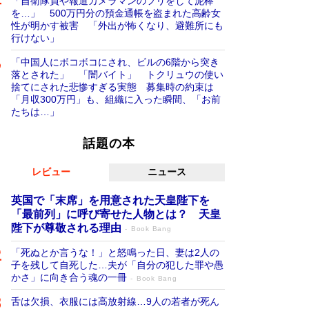
「自衛隊員や報道カメラマンのフリをして泥棒
を…」 500万円分の預金通帳を盗まれた高齢女
性が明かす被害 「外出が怖くなり、避難所にも
行けない」
「中国人にボコボコにされ、ビルの6階から突き
落とされた」 「闇バイト」 トクリュウの使い
捨てにされた悲惨すぎる実態 募集時の約束は
「月収300万円」も、組織に入った瞬間、「お前
たちは…」
話題の本
レビュー
ニュース
英国で「末席」を用意された天皇陛下を
「最前列」に呼び寄せた人物とは？ 天皇
陛下が尊敬される理由
Book Bang
「死ぬとか言うな！」と怒鳴った日、妻は2人の
子を残して自死した…夫が「自分の犯した罪や愚
かさ」に向き合う魂の一冊
Book Bang
舌は欠損、衣服には高放射線…9人の若者が死ん