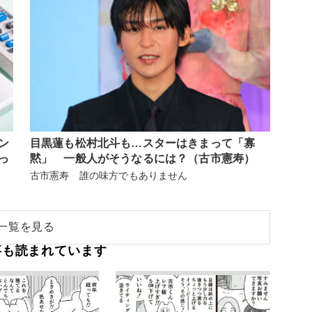
ン
目黒蓮も松村北斗も…スターはきまって「寡
っ
黙」 一般人がそうなるには？（古市憲寿）
古市憲寿 誰の味方でもありません
一覧を見る
事も読まれています