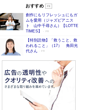
Book Bang
おすすめ
和田秀樹の70代、80代向け新書がベスト3を独
創作にもリフレッシュにもガ
占 上半期1位にも選出［新書ベストセラー］
ムを愛用（ジャズピアニス
Book Bang
ト 山中千尋さん）【LOTTE
TIMES】
PR
【特別読物】「救うこと、救
われること」（17） 角田光
代さん
PR