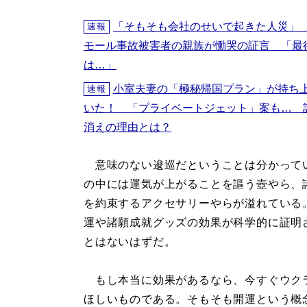
「そもそも会社のせいで起きた人災」
速報
モール事故被害者の親族が慟哭の証言 「最
は…」
小室夫妻の「極秘帰国プラン」が持ち
速報
いた！ 「プライベートジェット」案も… 
消えの理由とは？
意味のない逡巡だということは分かって
の中には運気が上がることを謳う壺やら、
を約束するアクセサリーやらが溢れている
運や諸願成就グッズの効果が科学的に証明
とはないはずだ。
もし本当に効果があるなら、今すぐウク
ほしいものである。そもそも開運という概