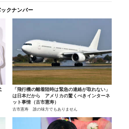
バックナンバー
代
「飛行機の離着陸時は緊急の連絡が取れない」
は日本だから アメリカの驚くべきインターネ
ット事情（古市憲寿）
古市憲寿 誰の味方でもありません