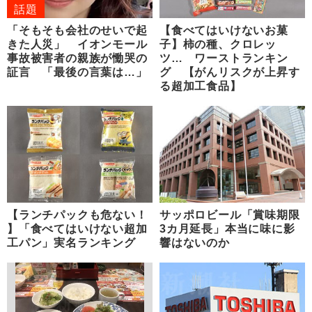
話題
「そもそも会社のせいで起
【食べてはいけないお菓
きた人災」 イオンモール
子】柿の種、クロレッ
事故被害者の親族が慟哭の
ツ… ワーストランキン
証言 「最後の言葉は…」
グ 【がんリスクが上昇す
る超加工食品】
【ランチパックも危ない！
サッポロビール「賞味期限
】「食べてはいけない超加
3カ月延長」本当に味に影
工パン」実名ランキング
響はないのか