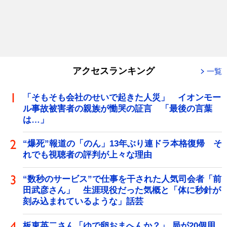
アクセスランキング
一覧
「そもそも会社のせいで起きた人災」 イオンモー
ル事故被害者の親族が慟哭の証言 「最後の言葉
は…」
“爆死”報道の「のん」13年ぶり連ドラ本格復帰 そ
れでも視聴者の評判が上々な理由
“数秒のサービス”で仕事を干された人気司会者「前
田武彦さん」 生涯現役だった気概と「体に秒針が
刻み込まれているような」話芸
板東英二さん「ゆで卵おまへんか？」 局が20個用