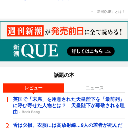
「新潮QUE」とは？
話題の本
レビュー
ニュース
英国で「末席」を用意された天皇陛下を「最前列」
に呼び寄せた人物とは？ 天皇陛下が尊敬される理
由
Book Bang
舌は欠損、衣服には高放射線…9人の若者が死んだ