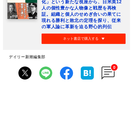
化」という新たな視座から、日米英12
人の個性豊かな人物像と戦歴を再検
証。組織と個人のせめぎ合いの果てに
現れる勝利と敗北の定理を探り、従来
の軍人論に革新を迫る野心的列伝
ネット書店で購入する
デイリー新潮編集部
0