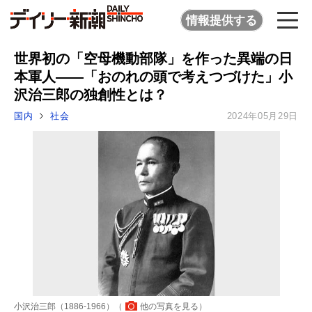
情報提供する
世界初の「空母機動部隊」を作った異端の日
本軍人――「おのれの頭で考えつづけた」小
沢治三郎の独創性とは？
国内
社会
2024年05月29日
小沢治三郎（1886-1966）（
他の写真を見る
）