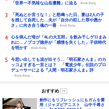
「世界一不気味な山岳遭難」に迫る
Book Bang
「死ぬとか言うな！」と怒鳴った日、妻は2人の子
を残して自死した…夫が「自分の犯した罪や愚か
さ」に向き合う魂の一冊
Book Bang
心を病んだ母が「4Lの大五郎」を飲み干しゲロまみ
れに…ノブコブ徳井が「感情を失くした」子供時代
を明かす
Book Bang
今思い出しても涙が出そう…「明石家さんま」のカ
ッコよすぎる一言とは？ 「電波少年」伝説のプロ
デューサーによる『人間・明石家さんま』評
Book Bang
おすすめ
創作にもリフレッシュにもガムを愛
用（ジャズピアニスト 山中千尋さ