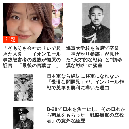
話題
「そもそも会社のせいで起
海軍大学校を首席で卒業
きた人災」 イオンモール
「神がかり参謀」が見せ
事故被害者の親族が慟哭の
た“天才的な戦術”と“頓珍
証言 「最後の言葉は…」
漢な戦略”の落差
日本軍なら絶対に将軍になれない
「傲慢な問題児」が、インパール作
戦で英軍を勝利に導いた理由
B-29で日本を焦土にし、その日本か
ら勲章をもらった「戦略爆撃の立役
者」の意外な経歴