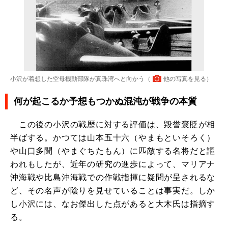
小沢が着想した空母機動部隊が真珠湾へと向かう（
他の写真を見る
）
何が起こるか予想もつかぬ混沌が戦争の本質
この後の小沢の戦歴に対する評価は、毀誉褒貶が相
半ばする。かつては山本五十六（やまもといそろく）
や山口多聞（やまぐちたもん）に匹敵する名将だと謳
われもしたが、近年の研究の進歩によって、マリアナ
沖海戦や比島沖海戦での作戦指揮に疑問が呈されるな
ど、その名声が陰りを見せていることは事実だ。しか
し小沢には、なお傑出した点があると大木氏は指摘す
る。