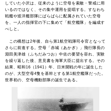
していた小沢は、従来のように空母を索敵・警戒に用
いるのではなく、その集中運用を提唱する。すなわち
戦艦や巡洋艦部隊にばらばらに配属されていた空母
を、一人の指揮官の下に集めて「航空艦隊」を編成す
べしと。
この構想は2年後、自ら第1航空戦隊司令官となって
さらに前進する。空母「赤城（あかぎ）」飛行隊長の
淵田美津雄（ふちだみつお）中佐の要望を容れ、実験
を繰り返した後、意見書を海軍大臣に提出する。その
結果、昭和16（1941）年、日米開戦の年に誕生した
のが、大型空母4隻を基幹とする第1航空艦隊だった。
世界初の、空母機動部隊の誕生である。