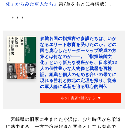
化」からみた軍人たち』
第7章をもとに再構成）。
＊＊＊
参戦各国の指揮官や参謀たちは、いか
なるエリート教育を受けたのか。どの
国も腐心したリーダーシップ醸成の方
策とは何なのか――。「指揮統帥文
化」という新たな視座から、日米英12
人の個性豊かな人物像と戦歴を再検
証。組織と個人のせめぎ合いの果てに
現れる勝利と敗北の定理を探り、従来
の軍人論に革新を迫る野心的列伝
ネット書店で購入する
宮崎県の旧家に生まれた小沢は、少年時代から柔道
に熱中する。一方で喧嘩好きな悪童としても有名で、