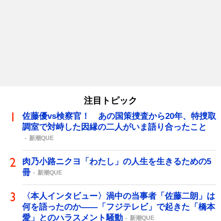
注目トピック
佐藤優vs検察官！ あの国策捜査から20年、特捜取
調室で対峙した因縁の二人がいま語り合ったこと
新潮QUE
肉乃小路ニクヨ「わたし」の人生を生きるための5
冊
新潮QUE
〈本人インタビュー〉渦中の当事者「佐藤二朗」は
何を語ったのか――「フジテレビ」で起きた「橋本
愛」とのハラスメント騒動
新潮QUE