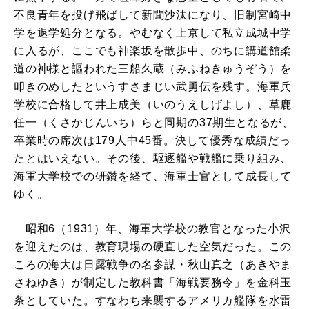
不良青年を投げ飛ばして新聞沙汰になり、旧制宮崎中
学を退学処分となる。やむなく上京して私立成城中学
に入るが、ここでも神楽坂を散歩中、のちに講道館柔
道の神様と謳われた三船久蔵（みふねきゅうぞう）を
叩きのめしたというすさまじい武勇伝を残す。海軍兵
学校に合格して井上成美（いのうえしげよし）、草鹿
任一（くさかじんいち）らと同期の37期生となるが、
卒業時の席次は179人中45番。決して優秀な成績だっ
たとはいえない。その後、駆逐艦や戦艦に乗り組み、
海軍大学校での研鑽を経て、海軍士官として成長して
ゆく。
昭和6（1931）年、海軍大学校の教官となった小沢
を迎えたのは、教育現場の硬直した空気だった。この
ころの海大は日露戦争の名参謀・秋山真之（あきやま
さねゆき）が制定した教科書「海戦要務令」を金科玉
条としていた。すなわち来襲するアメリカ艦隊を水雷