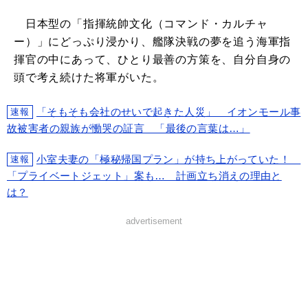
日本型の「指揮統帥文化（コマンド・カルチャ
ー）」にどっぷり浸かり、艦隊決戦の夢を追う海軍指
揮官の中にあって、ひとり最善の方策を、自分自身の
頭で考え続けた将軍がいた。
「そもそも会社のせいで起きた人災」 イオンモール事
速報
故被害者の親族が慟哭の証言 「最後の言葉は…」
小室夫妻の「極秘帰国プラン」が持ち上がっていた！
速報
「プライベートジェット」案も… 計画立ち消えの理由と
は？
advertisement