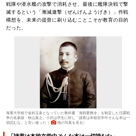
戦隊や潜水艦の攻撃で消耗させ、最後に艦隊決戦で撃
滅するという「漸減邀撃（ぜんげんようげき）」作戦
構想を、未来の提督に刷り込むことこそが教育の目的
だった。
海軍大学校で金科玉条となっていた教科書「海戦要務令」を制定した日露戦
争の名参謀・秋山真之。小沢は学生に対し「諸君は本校在学中そんな本は一
切読むな」と言い放った（
他の写真を見る
）