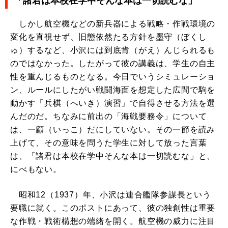
「諸君は本校在学中そんな本は一切読むな」
しかし航空機などの新兵器による戦略・作戦環境の
変化を直視せず、旧態依然たる方針を墨守（ぼくし
ゅ）するなど、小沢には到底肯（がえ）んじられるも
のではなかった。したがって彼の講義は、学生の自主
性を重んじるものとなる。今日でいうシミュレーショ
ン、ルールにしたがい戦闘海面を想定した広間で駒を
動かす「兵棋（へいき）演習」で自得させる方法を選
んだのだ。ちなみに前出の「海戦要務令」について
は、一顧（いっこ）だにしていない。その一節を読み
上げて、その意味を問うた学生に対して放った言葉
は、「諸君は本校在学中そんな本は一切読むな」と、
にべもない。
昭和12（1937）年、小沢は連合艦隊参謀長という
要職に就く。このポストにあって、彼の独創性は重要
な作戦・戦術構想の端緒を開く。航空機の威力に注目