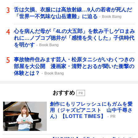
舌は欠損、衣服には高放射線…9人の若者が死んだ
「世界一不気味な山岳遭難」に迫る
Book Bang
心を病んだ母が「4Lの大五郎」を飲み干しゲロまみ
れに…ノブコブ徳井が「感情を失くした」子供時代
を明かす
Book Bang
事故物件住みます芸人・松原タニシがいわくつきの
部屋を大公開 漫画家・清野とおるが聞いた衝撃の
体験とは？
Book Bang
おすすめ
創作にもリフレッシュにもガムを愛
用（ジャズピアニスト 山中千尋さ
ん）【LOTTE TIMES】
PR