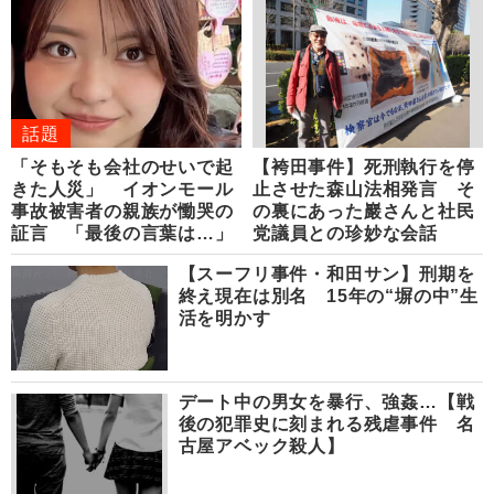
話題
「そもそも会社のせいで起
【袴田事件】死刑執行を停
きた人災」 イオンモール
止させた森山法相発言 そ
事故被害者の親族が慟哭の
の裏にあった巖さんと社民
証言 「最後の言葉は…」
党議員との珍妙な会話
【スーフリ事件・和田サン】刑期を
終え現在は別名 15年の“塀の中”生
活を明かす
デート中の男女を暴行、強姦…【戦
後の犯罪史に刻まれる残虐事件 名
古屋アベック殺人】