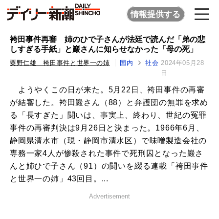
情報提供する
袴田事件再審 姉のひで子さんが法廷で読んだ「弟の悲
しすぎる手紙」と巖さんに知らせなかった「母の死」
粟野仁雄 袴田事件と世界一の姉
国内
社会
2024年05月28
日
ようやくこの日が来た。5月22日、袴田事件の再審
が結審した。袴田巖さん（88）と弁護団の無罪を求め
る「長すぎた」闘いは、事実上、終わり、世紀の冤罪
事件の再審判決は9月26日と決まった。1966年6月、
静岡県清水市（現・静岡市清水区）で味噌製造会社の
専務一家4人が惨殺された事件で死刑囚となった巖さ
んと姉ひで子さん（91）の闘いを綴る連載「袴田事件
と世界一の姉」43回目。...
Advertisement