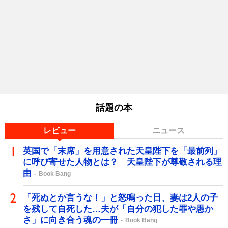
話題の本
レビュー
ニュース
英国で「末席」を用意された天皇陛下を「最前列」
に呼び寄せた人物とは？ 天皇陛下が尊敬される理
由
Book Bang
「死ぬとか言うな！」と怒鳴った日、妻は2人の子
を残して自死した…夫が「自分の犯した罪や愚か
さ」に向き合う魂の一冊
Book Bang