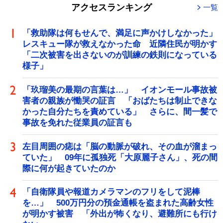
アクセスランキング
一覧
「救助隊は何もせんで、満足に声かけしなかった」
レスキュー隊が救えなかった命 近隣住民が明かす
「二次被害を出さないのが訓練の鉄則になっている
様子」
「玖瑠美の最期の言葉は…」 イオンモール事故被
害者の親族が慟哭の証言 「おばたちは制止できな
かった自分たちを責めている」 さらに、間一髪で
事故を免れた従業員の証言も
左目周囲の痣は「脳の動脈が破れ、その血が溜まっ
ていた」 09年に孤独死「大原麗子さん」、死の間
際に何が起きていたのか
「自衛隊員や報道カメラマンのフリをして泥棒
を…」 500万円分の預金通帳を盗まれた高齢女性
が明かす被害 「外出が怖くなり、避難所にも行け