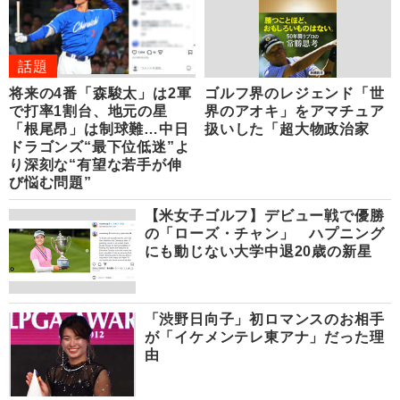
話題
将来の4番「森駿太」は2軍
ゴルフ界のレジェンド「世
で打率1割台、地元の星
界のアオキ」をアマチュア
「根尾昂」は制球難…中日
扱いした「超大物政治家
ドラゴンズ“最下位低迷”よ
り深刻な“有望な若手が伸
び悩む問題”
【米女子ゴルフ】デビュー戦で優勝
の「ローズ・チャン」 ハプニング
にも動じない大学中退20歳の新星
「渋野日向子」初ロマンスのお相手
が「イケメンテレ東アナ」だった理
由