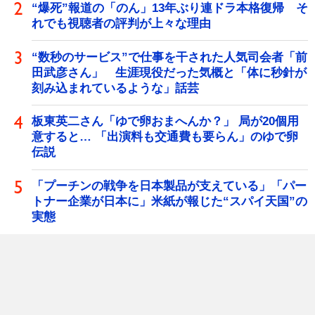
“爆死”報道の「のん」13年ぶり連ドラ本格復帰 そ
れでも視聴者の評判が上々な理由
“数秒のサービス”で仕事を干された人気司会者「前
田武彦さん」 生涯現役だった気概と「体に秒針が
刻み込まれているような」話芸
板東英二さん「ゆで卵おまへんか？」 局が20個用
意すると… 「出演料も交通費も要らん」のゆで卵
伝説
「プーチンの戦争を日本製品が支えている」「パー
トナー企業が日本に」米紙が報じた“スパイ天国”の
実態