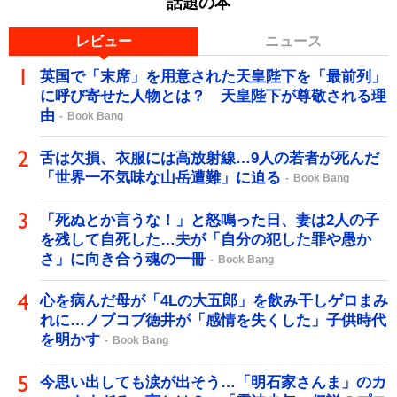
話題の本
レビュー
ニュース
英国で「末席」を用意された天皇陛下を「最前列」
に呼び寄せた人物とは？ 天皇陛下が尊敬される理
由
Book Bang
舌は欠損、衣服には高放射線…9人の若者が死んだ
「世界一不気味な山岳遭難」に迫る
Book Bang
「死ぬとか言うな！」と怒鳴った日、妻は2人の子
を残して自死した…夫が「自分の犯した罪や愚か
さ」に向き合う魂の一冊
Book Bang
心を病んだ母が「4Lの大五郎」を飲み干しゲロまみ
れに…ノブコブ徳井が「感情を失くした」子供時代
を明かす
Book Bang
今思い出しても涙が出そう…「明石家さんま」のカ