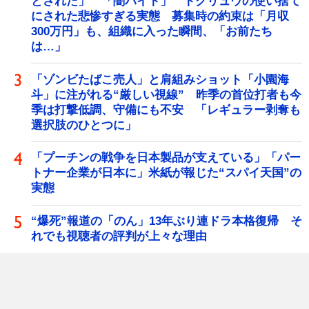
とされた」 「闇バイト」 トクリュウの使い捨て
にされた悲惨すぎる実態 募集時の約束は「月収
300万円」も、組織に入った瞬間、「お前たち
は…」
「ゾンビたばこ売人」と肩組みショット「小園海
斗」に注がれる“厳しい視線” 昨季の首位打者も今
季は打撃低調、守備にも不安 「レギュラー剥奪も
選択肢のひとつに」
「プーチンの戦争を日本製品が支えている」「パー
トナー企業が日本に」米紙が報じた“スパイ天国”の
実態
“爆死”報道の「のん」13年ぶり連ドラ本格復帰 そ
れでも視聴者の評判が上々な理由