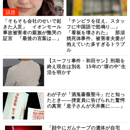
話題
「そもそも会社のせいで起
「チンピラを従え、スタッ
きた人災」 イオンモール
フに中国語で怒鳴り…」
事故被害者の親族が慟哭の
「看板を壊された」 那須
証言 「最後の言葉は…」
焼死体事件、被害者夫妻が
抱えていた多すぎるトラブ
ル
【スーフリ事件・和田サン】刑期を
終え現在は別名 15年の“塀の中”生
活を明かす
わが子が「酒鬼薔薇聖斗」だと知っ
たとき――捜査員に告げられた驚愕
の真実「息子さんが天井裏に……」
「顔中にガムテープの遺体が自宅