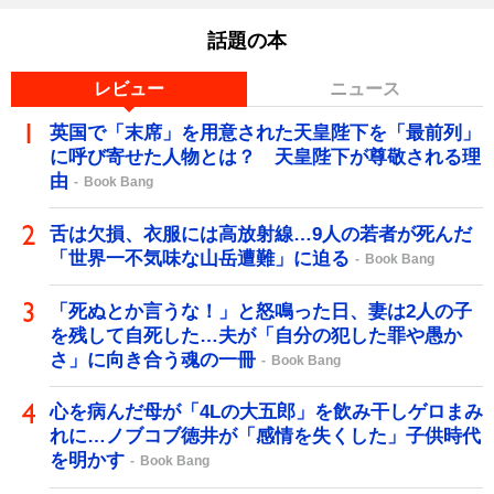
話題の本
レビュー
ニュース
英国で「末席」を用意された天皇陛下を「最前列」
に呼び寄せた人物とは？ 天皇陛下が尊敬される理
由
Book Bang
舌は欠損、衣服には高放射線…9人の若者が死んだ
「世界一不気味な山岳遭難」に迫る
Book Bang
「死ぬとか言うな！」と怒鳴った日、妻は2人の子
を残して自死した…夫が「自分の犯した罪や愚か
さ」に向き合う魂の一冊
Book Bang
心を病んだ母が「4Lの大五郎」を飲み干しゲロまみ
れに…ノブコブ徳井が「感情を失くした」子供時代
を明かす
Book Bang