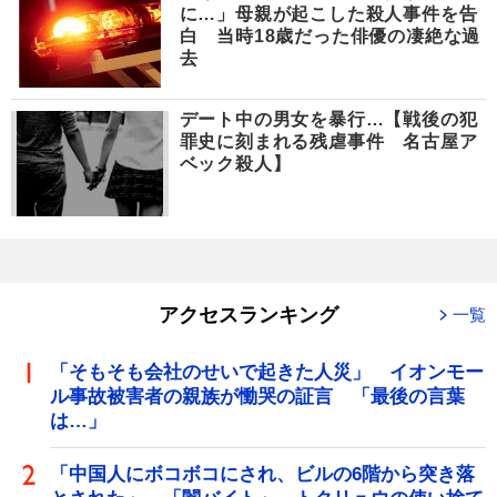
に…」母親が起こした殺人事件を告
白 当時18歳だった俳優の凄絶な過
去
デート中の男女を暴行…【戦後の犯
罪史に刻まれる残虐事件 名古屋ア
ベック殺人】
アクセスランキング
一覧
「そもそも会社のせいで起きた人災」 イオンモー
ル事故被害者の親族が慟哭の証言 「最後の言葉
は…」
「中国人にボコボコにされ、ビルの6階から突き落