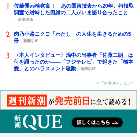
佐藤優vs検察官！ あの国策捜査から20年、特捜取
調室で対峙した因縁の二人がいま語り合ったこと
新潮QUE
肉乃小路ニクヨ「わたし」の人生を生きるための5
冊
新潮QUE
〈本人インタビュー〉渦中の当事者「佐藤二朗」は
何を語ったのか――「フジテレビ」で起きた「橋本
愛」とのハラスメント騒動
新潮QUE
「新潮QUE」とは？