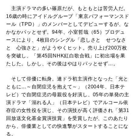
主演ドラマの多い篠原だが、もともとは苦労人だ。
16歳の時にアイドルグループ「東京パフォーマンスド
ール（TPD）」のメンバーとしてデビューするが、な
かなかパッとせず。94年、小室哲哉（65）プロデュ
ースにより、4枚目のシングル「恋しさと せつなさ
と 心強さと」がようやくヒット。売り上げ200万枚
を突破し、「第45回NHK紅白歌合戦」に初出場を果
たした。しかし、その後はやはりパッとせず…。
そして俳優に転身。連ドラ初主演作となった「光と
ともに…～自閉症児を抱えて～」（2004年、日本テ
レビ）で自閉症児の母親役を好演し、05年の単発の主
演ドラマ「溺れる人」（日本テレビ）でアルコール依
存症の女性役を演じ、その演技が高く評価され「第31
回放送文化基金賞演技賞」を受賞したが、このあたり
から、俳優業としての快進撃がスタートすることにな
る。