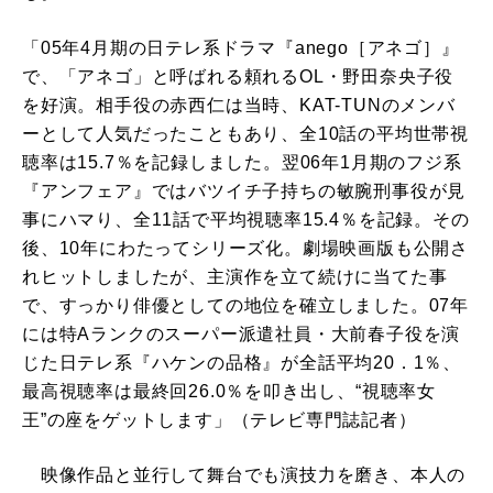
「05年4月期の日テレ系ドラマ『anego［アネゴ］』
で、「アネゴ」と呼ばれる頼れるOL・野田奈央子役
を好演。相手役の赤西仁は当時、KAT-TUNのメンバ
ーとして人気だったこともあり、全10話の平均世帯視
聴率は15.7％を記録しました。翌06年1月期のフジ系
『アンフェア』ではバツイチ子持ちの敏腕刑事役が見
事にハマり、全11話で平均視聴率15.4％を記録。その
後、10年にわたってシリーズ化。劇場映画版も公開さ
れヒットしましたが、主演作を立て続けに当てた事
で、すっかり俳優としての地位を確立しました。07年
には特Aランクのスーパー派遣社員・大前春子役を演
じた日テレ系『ハケンの品格』が全話平均20．1％、
最高視聴率は最終回26.0％を叩き出し、“視聴率女
王”の座をゲットします」（テレビ専門誌記者）
映像作品と並行して舞台でも演技力を磨き、本人の