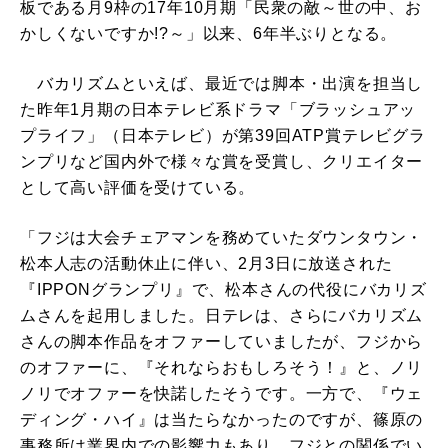
板である月9枠の17年10月期「民衆の敵～世の中、お
かしくないですか!?～」以来、6年半ぶりとなる。
バカリズムといえば、最近では脚本・出演を担当し
た昨年1月期の日本テレビ系ドラマ「ブラッシュアッ
プライフ」（日本テレビ）が第39回ATP賞テレビグラ
ンプリなど国内外で様々な賞を受賞し、クリエイター
として高い評価を受けている。
「フジは大会チェアマンを務めていたダウンタウン・
松本人志の活動休止に伴い、2月3日に放送された
『IPPONグランプリ』で、松本さんの代役にバカリズ
ムさんを起用しました。日テレは、さらにバカリズム
さんの脚本作品をオファーしていましたが、フジから
のオファーに、『それならおもしろそう！』と、ノリ
ノリでオファーを快諾したそうです。一方で、『ウェ
ディング・ハイ』は当たらなかったのですが、篠原の
事務所は業界内での影響力もあり、フジとの関係でい