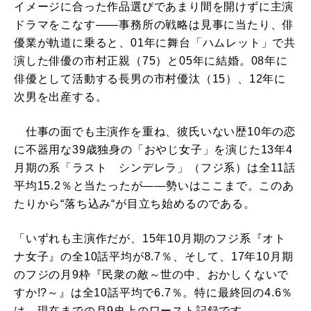
イメージに合った作品選びであまり間を開けずに主演
ドラマをこなす――事務所の戦略は見事に当たり、俳
優業が軌道に乗ると、01年に舞台「ハムレット」で共
演した俳優の市村正親（75）と05年に結婚。08年に
俳優として活動する長男の市村優汰（15）、12年に
次男を出産する。
仕事の面でも主演作を重ね、彼氏いない歴10年の恋
に不器用な39歳独身の「おやじ女子」を演じた13年4
月期の系「ラスト シンデレラ」（フジ系）は全11話
平均15.2％と当たったが――勢いはここまで。このあ
たりから“落ち込み“が目立ち始めるのである。
「いずれも主演作だが、15年10月期のフジ系『オト
ナ女子』の全10話平均が8.7％、そして、17年10月期
のフジの月9枠『民衆の敵～世の中、おかしくないで
すか!?～』は全10話平均で6.7％。特に最終回の4.6％
は、現在までの月9史上のワースト記録です。