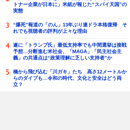
トナー企業が日本に」米紙が報じた“スパイ天国”の
実態
“爆死”報道の「のん」13年ぶり連ドラ本格復帰 そ
れでも視聴者の評判が上々な理由
遂に「トランプ氏」最低支持率でも中間選挙は接戦
予想…分断進む米社会、「MAGA」「民主社会主
義」の共通点は“政策理解に乏しい支持者”か
橋から飛び込む「川ガキ」たち 高さ12メートルか
らのダイブも…令和の時代、文化と安全はどう両
立？