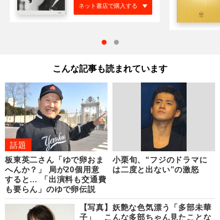
ネット書店で購入する
こんな記事も読まれています
話題
板東英二さん「ゆで卵おま
小栗旬、“フジのドラマに
へんか？」 局が20個用意
は二度と出ない”の激怒
すると… 「出演料も交通費
も要らん」のゆで卵伝説
【写真】妖艶な色気漂う「多部未華
子」 こんな多部ちゃん見たことな