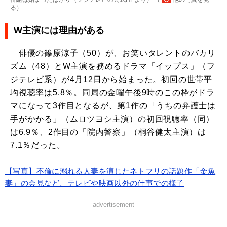
る
）
W主演には理由がある
俳優の篠原涼子（50）が、お笑いタレントのバカリ
ズム（48）とW主演を務めるドラマ「イップス」（フ
ジテレビ系）が4月12日から始まった。初回の世帯平
均視聴率は5.8％。同局の金曜午後9時のこの枠がドラ
マになって3作目となるが、第1作の「うちの弁護士は
手がかかる」（ムロツヨシ主演）の初回視聴率（同）
は6.9％、2作目の「院内警察」（桐谷健太主演）は
7.1％だった。
【写真】不倫に溺れる人妻を演じたネトフリの話題作「金魚
妻」の会見など。テレビや映画以外の仕事での様子
advertisement