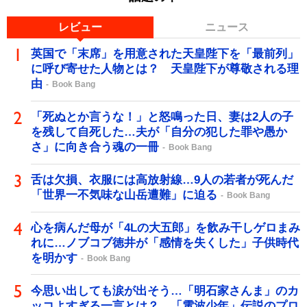
レビュー
ニュース
英国で「末席」を用意された天皇陛下を「最前列」
に呼び寄せた人物とは？ 天皇陛下が尊敬される理
由
Book Bang
「死ぬとか言うな！」と怒鳴った日、妻は2人の子
を残して自死した…夫が「自分の犯した罪や愚か
さ」に向き合う魂の一冊
Book Bang
舌は欠損、衣服には高放射線…9人の若者が死んだ
「世界一不気味な山岳遭難」に迫る
Book Bang
心を病んだ母が「4Lの大五郎」を飲み干しゲロまみ
れに…ノブコブ徳井が「感情を失くした」子供時代
を明かす
Book Bang
今思い出しても涙が出そう…「明石家さんま」のカ
ッコよすぎる一言とは？ 「電波少年」伝説のプロ