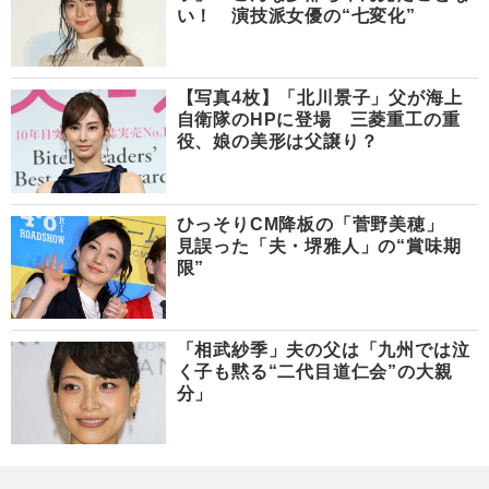
い！ 演技派女優の“七変化”
【写真4枚】「北川景子」父が海上
自衛隊のHPに登場 三菱重工の重
役、娘の美形は父譲り？
ひっそりCM降板の「菅野美穂」
見誤った「夫・堺雅人」の“賞味期
限”
「相武紗季」夫の父は「九州では泣
く子も黙る“二代目道仁会”の大親
分」