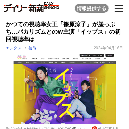
情報提供する
かつての視聴率女王「篠原涼子」が崖っぷ
ち…バカリズムとのW主演「イップス」の初
回視聴率は
エンタメ
芸能
2024年04月16日
番組は始まったばかり（フジテレビの公式HPより） （
他の写真を見