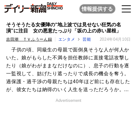
情報提供する
そうそうたる女優陣の“地上波では見せない狂気の名
演”に注目 女の悪意たっぷり「坂の上の赤い屋根」
吉田潮 ＴＶふうーん録
エンタメ
芸能
2024年04月10日
子供の頃、同級生の母親で面倒臭そうな人が何人か
いた。娘がもらした不満を担任教師に直接電話攻撃し
たり（娘がわがままなだけなのに）、息子の行動を逐
一監視して、妨げたり遮ったりで成長の機会を奪う。
過保護・過干渉の母親たちは40年ほど前にも存在した
が、彼女たちは納得のいく人生を送っただろうか。...
Advertisement