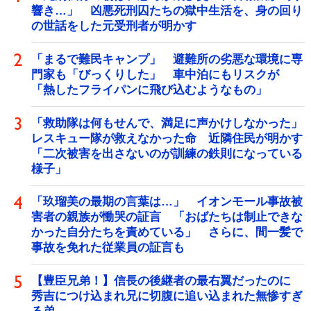
響き…」 凶悪死刑囚たちの獄中生活を、身の回り
の世話をした元受刑者が明かす
「まるで難民キャンプ」 避難所の劣悪な環境に専
門家も「びっくりした」 車中泊にもリスクが
「熱したフライパンに飛び込むようなもの」
「救助隊は何もせんで、満足に声かけしなかった」
レスキュー隊が救えなかった命 近隣住民が明かす
「二次被害を出さないのが訓練の鉄則になっている
様子」
「玖瑠美の最期の言葉は…」 イオンモール事故被
害者の親族が慟哭の証言 「おばたちは制止できな
かった自分たちを責めている」 さらに、間一髪で
事故を免れた従業員の証言も
【豊臣兄弟！】信長の後継者の最右翼だったのに
秀吉につけ込まれ兄に切腹に追い込まれた無惨すぎ