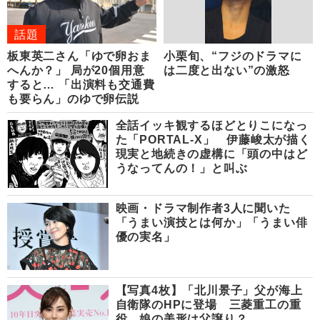
話題
板東英二さん「ゆで卵おま
小栗旬、“フジのドラマに
へんか？」 局が20個用意
は二度と出ない”の激怒
すると… 「出演料も交通費
も要らん」のゆで卵伝説
全話イッキ観するほどとりこになっ
た「PORTAL-X」 伊藤峻太が描く
現実と地続きの虚構に「頭の中はど
うなってんの！」と叫ぶ
映画・ドラマ制作者3人に聞いた
「うまい演技とは何か」「うまい俳
優の実名」
【写真4枚】「北川景子」父が海上
自衛隊のHPに登場 三菱重工の重
役、娘の美形は父譲り？