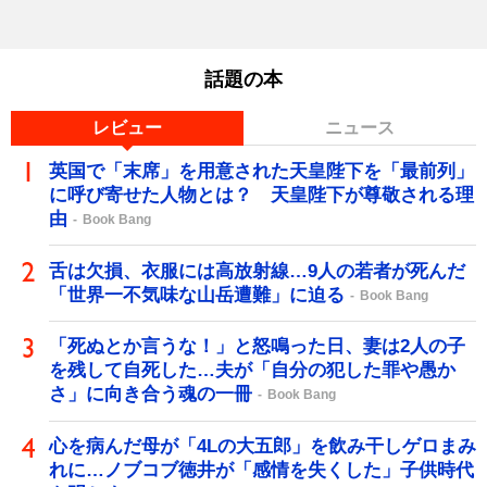
話題の本
レビュー
ニュース
英国で「末席」を用意された天皇陛下を「最前列」
に呼び寄せた人物とは？ 天皇陛下が尊敬される理
由
Book Bang
舌は欠損、衣服には高放射線…9人の若者が死んだ
「世界一不気味な山岳遭難」に迫る
Book Bang
「死ぬとか言うな！」と怒鳴った日、妻は2人の子
を残して自死した…夫が「自分の犯した罪や愚か
さ」に向き合う魂の一冊
Book Bang
心を病んだ母が「4Lの大五郎」を飲み干しゲロまみ
れに…ノブコブ徳井が「感情を失くした」子供時代