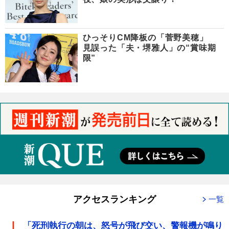
ひっそりCM降板の「菅野美穂」
見誤った「夫・堺雅人」の“賞味期
限”
アクセスランキング
一覧
「死刑執行の朝は、怒号が飛び交い、警報機が鳴り